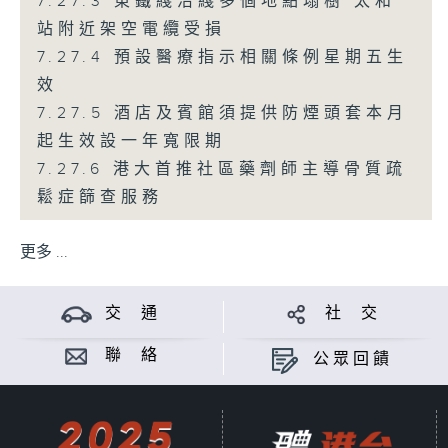
7.27.3 東鐵綫沿綫多個地點塌樹 太和
站附近架空電纜受損
7.27.4 預設醫療指示相關條例星期五生
效
7.27.5 酒店及賓館須提供防煙頭套本月
起生效設一年寬限期
7.27.6 港大首推社區藥劑師主導骨質疏
鬆症篩查服務
更多 ...
交 通
社 交
聯 絡
公眾回饋