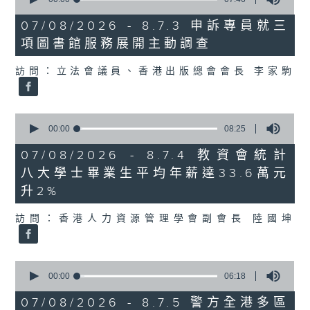
of
7
07/08/2026 - 8.7.3 申訴專員就三
minutes,
項圖書館服務展開主動調查
46
seconds
訪問：立法會議員、香港出版總會會長 李家駒
0
seconds
00:00
08:25
of
8
07/08/2026 - 8.7.4 教資會統計
minutes,
八大學士畢業生平均年薪達33.6萬元
25
seconds
升2%
訪問：香港人力資源管理學會副會長 陸國坤
0
seconds
00:00
06:18
of
6
07/08/2026 - 8.7.5 警方全港多區
minutes,