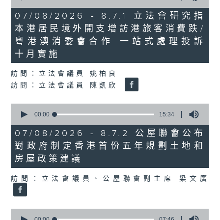
of
29
07/08/2026 - 8.7.1 立法會研究指
minutes,
本港居民境外開支增訪港旅客消費跌/
37
seconds
粵港澳消委會合作 一站式處理投訴
十月實施
訪問：立法會議員 姚柏良
訪問：立法會議員 陳凱欣
0
seconds
00:00
15:34
of
15
07/08/2026 - 8.7.2 公屋聯會公布
minutes,
對政府制定香港首份五年規劃土地和
34
seconds
房屋政策建議
訪問：立法會議員、公屋聯會副主席 梁文廣
0
seconds
00:00
07:46