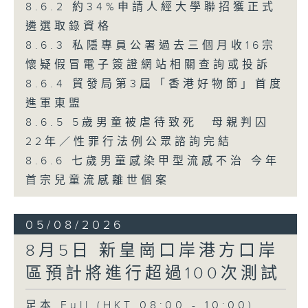
8.6.2 約34%申請人經大學聯招獲正式
遴選取錄資格
8.6.3 私隱專員公署過去三個月收16宗
懷疑假冒電子簽證網站相關查詢或投訴
8.6.4 貿發局第3屆「香港好物節」首度
進軍東盟
8.6.5 5歲男童被虐待致死 母親判囚
22年／性罪行法例公眾諮詢完結
8.6.6 七歲男童感染甲型流感不治 今年
首宗兒童流感離世個案
05/08/2026
8月5日 新皇崗口岸港方口岸
區預計將進行超過100次測試
足本 Full (HKT 08:00 - 10:00)