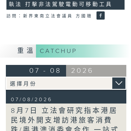
執法 打擊非法駕駛電動可移動工具
18
seconds
訪問：新界東南立法會議員 方國珊
重溫
CATCHUP
07 - 08
2026
07/08/2026
8月7日 立法會研究指本港居
民境外開支增訪港旅客消費
跌/粵港澳消委會合作 一站式