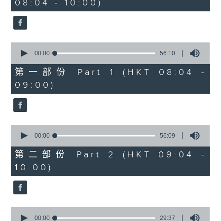
08:04 - 10:00)
51
minutes,
59
seconds
0
seconds
00:00
56:10
of
56
第一部份 Part 1 (HKT 08:04 -
minutes,
09:00)
10
seconds
0
seconds
00:00
56:09
of
56
第二部份 Part 2 (HKT 09:04 -
minutes,
10:00)
9
seconds
0
seconds
00:00
29:37