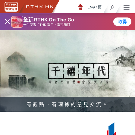
ENG
/
簡
×
全新 RTHK On The Go
取得
一手掌握 RTHK 電台、電視節目
有觀點、有理據的意見交流。