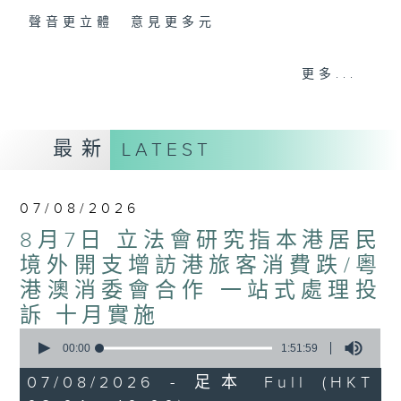
聲音更立體 意見更多元
「千禧年代」鼓勵聽眾及嘉賓作有觀點、有理
更多...
據的意見交流，藉此帶出更多新觀點、新意
見、新角度。透過時事速遞，每日早晨為廣大
聽眾提供最新資訊以迎接新的一天。
最新
LATEST
監製：林嘉瑜
07/08/2026
8月7日 立法會研究指本港居民
境外開支增訪港旅客消費跌/粵
港澳消委會合作 一站式處理投
訴 十月實施
0
seconds
00:00
1:51:59
of
1
07/08/2026 - 足本 Full (HKT
hour,