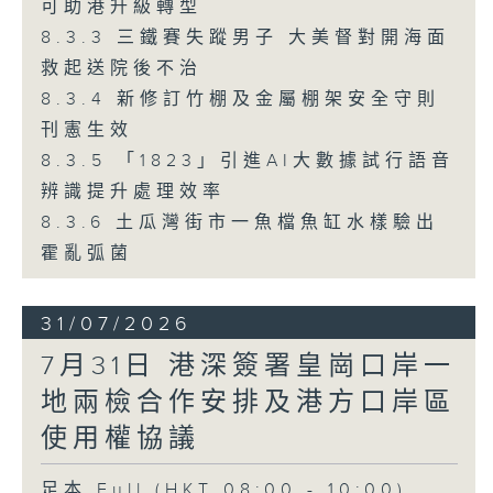
可助港升級轉型
8.3.3 三鐵賽失蹤男子 大美督對開海面
救起送院後不治
8.3.4 新修訂竹棚及金屬棚架安全守則
刊憲生效
8.3.5 「1823」引進AI大數據試行語音
辨識提升處理效率
8.3.6 土瓜灣街市一魚檔魚缸水樣驗出
霍亂弧菌
31/07/2026
7月31日 港深簽署皇崗口岸一
地兩檢合作安排及港方口岸區
使用權協議
足本 Full (HKT 08:00 - 10:00)