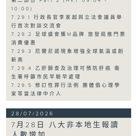
第二部份 Part 2 (HKT 09:04 -
10:00)
7.29.1 行政長官李家超與立法會議員舉
行首次對談交流會
7.29.2 足球盛會獲M品牌 旅發局推門票
消費優惠
7.29.3 厄爾尼諾現象增強全球氣溫或創
新高
7.29.4 乙肝篩查及治理可預防肝癌 衞
生署呼籲市民早驗早處理
7.29.5 修訂性罪行法例 團體倡心理學
家等當法律中介人
28/07/2026
7月28日 八大非本地生報讀
人數增加