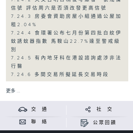
信號 評估周六是否須改發更高信號
7.24.3 房委會資助房屋小組通過公屋加
租2.04%
7.24.4 食環署公布七月份第四批白紋伊
蚊誘蚊器指數 馬鞍山22.7%達至警戒級
別
7.24.5 有內地牙科在港設諮詢處涉非法
行醫
7.24.6 多間交易所擬延長交易時段
更多 ...
交 通
社 交
聯 絡
公眾回饋