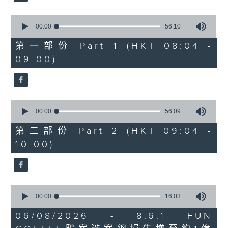
0
seconds
00:00
56:10
of
56
第一部份 Part 1 (HKT 08:04 -
minutes,
09:00)
10
seconds
0
seconds
00:00
56:09
of
56
第二部份 Part 2 (HKT 09:04 -
minutes,
10:00)
9
seconds
0
seconds
00:00
16:03
of
16
06/08/2026 - 8.6.1 FUN
minutes,