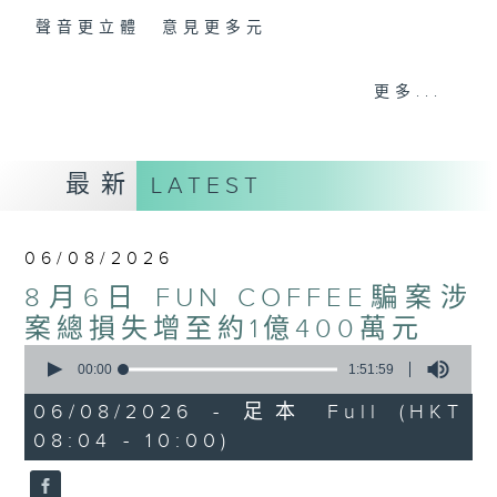
聲音更立體 意見更多元
「千禧年代」鼓勵聽眾及嘉賓作有觀點、有理
更多...
據的意見交流，藉此帶出更多新觀點、新意
見、新角度。透過時事速遞，每日早晨為廣大
聽眾提供最新資訊以迎接新的一天。
最新
LATEST
監製：林嘉瑜
06/08/2026
8月6日 FUN COFFEE騙案涉
案總損失增至約1億400萬元
0
seconds
00:00
1:51:59
of
1
06/08/2026 - 足本 Full (HKT
hour,
08:04 - 10:00)
51
minutes,
59
seconds