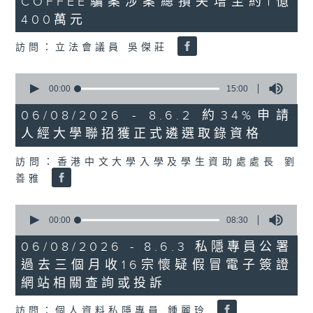
COFFEE騙案涉案總損失增至約1億
3
seconds
400萬元
訪問：立法會議員 吳傑莊
0
seconds
00:00
15:00
of
15
06/08/2026 - 8.6.2 約34%申請
minutes,
人經大學聯招獲正式遴選取錄資格
0
seconds
訪問：香港中文大學入學及學生資助處處長 劉
善雅
0
seconds
00:00
08:30
of
8
06/08/2026 - 8.6.3 私隱專員公署
minutes,
過去三個月收16宗懷疑假冒電子簽證
30
seconds
網站相關查詢或投訴
訪問：個人資料私隱專員 鍾麗玲