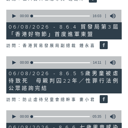
0
seconds
00:00
16:03
of
16
06/08/2026 - 8.6.4 貿發局第3屆
minutes,
「香港好物節」首度進軍東盟
3
seconds
訪問：香港貿易發展局副總裁 鍾永喜
0
seconds
00:00
14:11
of
14
06/08/2026 - 8.6.5 5歲男童被虐
minutes,
待致死 母親判囚22年／性罪行法例
11
seconds
公眾諮詢完結
訪問：防止虐待兒童會總幹事 婁小君
0
seconds
00:00
05:35
of
5
06/08/2026 - 8.6.6 七歲男童感染