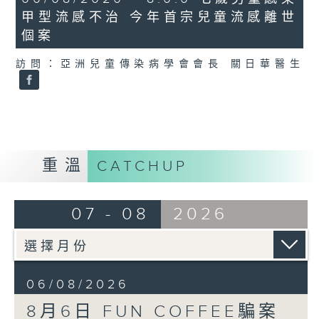
minutes,
甲型流感不治 今年首宗兒童流感離世
35
seconds
個案
訪問：亞洲兒童傳染病學會會長 關日華醫生
重溫
CATCHUP
07 - 08
2026
06/08/2026
8月6日 FUN COFFEE騙案