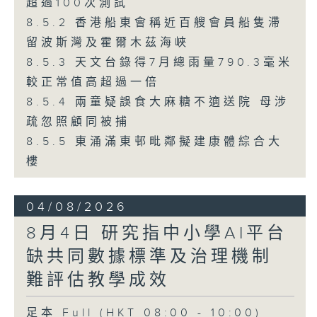
超過100次測試
8.5.2 香港船東會稱近百艘會員船隻滯
留波斯灣及霍爾木茲海峽
8.5.3 天文台錄得7月總雨量790.3毫米
較正常值高超過一倍
8.5.4 兩童疑誤食大麻糖不適送院 母涉
疏忽照顧同被捕
8.5.5 東涌滿東邨毗鄰擬建康體綜合大
樓
04/08/2026
8月4日 研究指中小學AI平台
缺共同數據標準及治理機制
難評估教學成效
足本 Full (HKT 08:00 - 10:00)