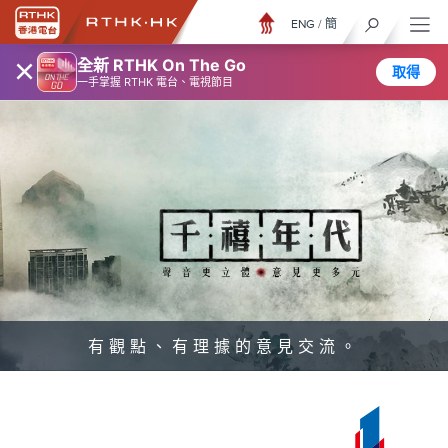
ENG
/
簡
×
全新 RTHK On The Go
取得
一手掌握 RTHK 電台、電視節目
有觀點、有理據的意見交流。