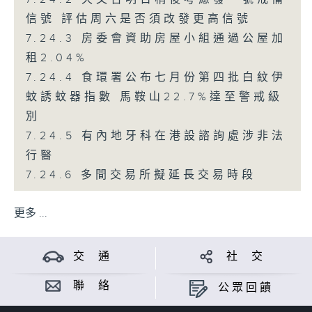
信號 評估周六是否須改發更高信號
7.24.3 房委會資助房屋小組通過公屋加
租2.04%
7.24.4 食環署公布七月份第四批白紋伊
蚊誘蚊器指數 馬鞍山22.7%達至警戒級
別
7.24.5 有內地牙科在港設諮詢處涉非法
行醫
7.24.6 多間交易所擬延長交易時段
更多 ...
交 通
社 交
聯 絡
公眾回饋