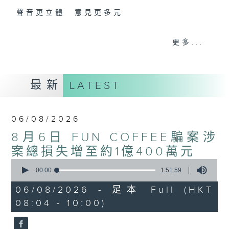
聲音更立體 意見更多元
「千禧年代」鼓勵聽眾及嘉賓作有觀點、有理
更多...
據的意見交流，藉此帶出更多新觀點、新意
見、新角度。透過時事速遞，每日早晨為廣大
聽眾提供最新資訊以迎接新的一天。
最新
LATEST
監製：林嘉瑜
06/08/2026
8月6日 FUN COFFEE騙案涉
案總損失增至約1億400萬元
0
seconds
00:00
1:51:59
of
1
06/08/2026 - 足本 Full (HKT
hour,
08:04 - 10:00)
51
minutes,
59
seconds