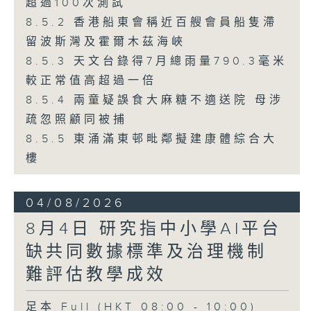
超過100次測試
8.5.2 香港船東會稱近百艘會員船隻滯
留波斯灣及霍爾木茲海峽
8.5.3 天文台錄得7月總雨量790.3毫米
較正常值高超過一倍
8.5.4 兩童疑誤食大麻糖不適送院 母涉
疏忽照顧同被捕
8.5.5 東涌滿東邨毗鄰擬建康體綜合大
樓
04/08/2026
8月4日 研究指中小學AI平台
缺共同數據標準及治理機制
難評估教學成效
足本 Full (HKT 08:00 - 10:00)