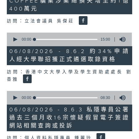
COFFEE騙案涉案總損失增至約1億
3
seconds
400萬元
訪問：立法會議員 吳傑莊
0
seconds
00:00
15:00
of
15
06/08/2026 - 8.6.2 約34%申請
minutes,
人經大學聯招獲正式遴選取錄資格
0
seconds
訪問：香港中文大學入學及學生資助處處長 劉
善雅
0
seconds
00:00
08:30
of
8
06/08/2026 - 8.6.3 私隱專員公署
minutes,
過去三個月收16宗懷疑假冒電子簽證
30
seconds
網站相關查詢或投訴
訪問：個人資料私隱專員 鍾麗玲