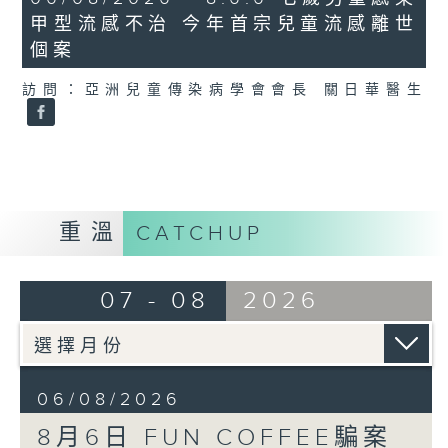
minutes,
甲型流感不治 今年首宗兒童流感離世
35
seconds
個案
訪問：亞洲兒童傳染病學會會長 關日華醫生
重溫
CATCHUP
07 - 08
2026
06/08/2026
8月6日 FUN COFFEE騙案