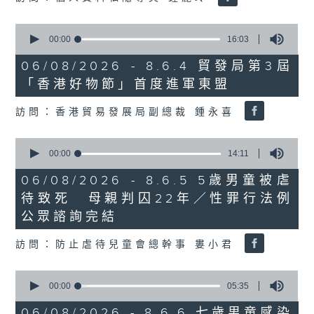
0
seconds
00:00
16:03
of
16
06/08/2026 - 8.6.4 貿發局第3屆
minutes,
「香港好物節」首度進軍東盟
3
seconds
訪問：香港貿易發展局副總裁 鍾永喜
0
seconds
00:00
14:11
of
14
06/08/2026 - 8.6.5 5歲男童被虐
minutes,
待致死 母親判囚22年／性罪行法例
11
seconds
公眾諮詢完結
訪問：防止虐待兒童會總幹事 婁小君
0
seconds
00:00
05:35
of
5
06/08/2026 - 8.6.6 七歲男童感染