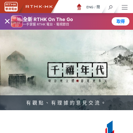
ENG
/
簡
×
全新 RTHK On The Go
取得
一手掌握 RTHK 電台、電視節目
有觀點、有理據的意見交流。