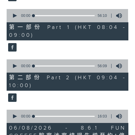
0
seconds
00:00
56:10
of
56
第一部份 Part 1 (HKT 08:04 -
minutes,
09:00)
10
seconds
0
seconds
00:00
56:09
of
56
第二部份 Part 2 (HKT 09:04 -
minutes,
10:00)
9
seconds
0
seconds
00:00
16:03
of
16
06/08/2026 - 8.6.1 FUN
minutes,