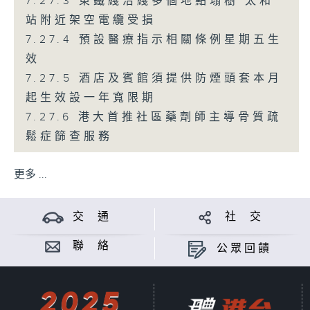
7.27.3 東鐵綫沿綫多個地點塌樹 太和
站附近架空電纜受損
7.27.4 預設醫療指示相關條例星期五生
效
7.27.5 酒店及賓館須提供防煙頭套本月
起生效設一年寬限期
7.27.6 港大首推社區藥劑師主導骨質疏
鬆症篩查服務
更多 ...
交 通
社 交
聯 絡
公眾回饋