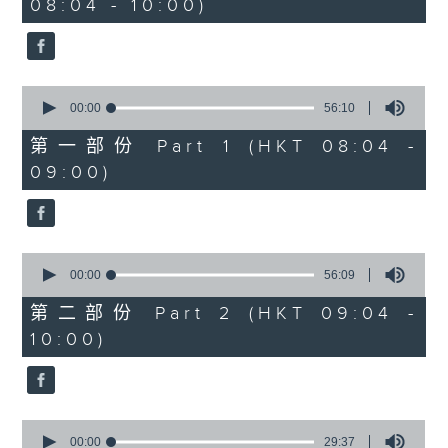
08:04 - 10:00)
51
minutes,
59
seconds
0
seconds
00:00
56:10
of
56
第一部份 Part 1 (HKT 08:04 -
minutes,
09:00)
10
seconds
0
seconds
00:00
56:09
of
56
第二部份 Part 2 (HKT 09:04 -
minutes,
10:00)
9
seconds
0
seconds
00:00
29:37