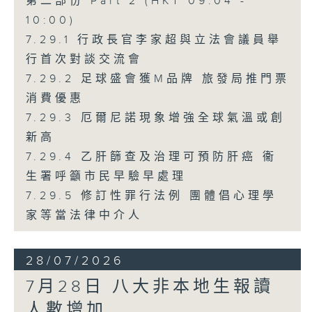
第二部份 Part 2 (HKT 09:04 -
10:00)
7.29.1 行政長官李家超與立法會議員舉
行首次對談交流會
7.29.2 足球盛會獲M品牌 旅發局推門票
消費優惠
7.29.3 厄爾尼諾現象增強全球氣溫或創
新高
7.29.4 乙肝篩查及治理可預防肝癌 衞
生署呼籲市民早驗早處理
7.29.5 修訂性罪行法例 團體倡心理學
家等當法律中介人
28/07/2026
7月28日 八大非本地生報讀
人數增加