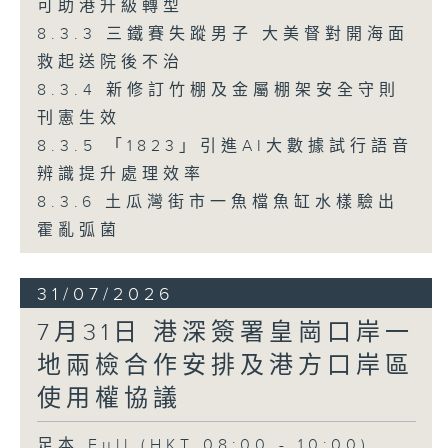
可助港升級轉型
8.3.3 三鐵賽失蹤男子 大美督對開海面
救起送院後不治
8.3.4 新修訂竹棚及金屬棚架安全守則
刊憲生效
8.3.5 「1823」引進AI大數據試行語音
辨識提升處理效率
8.3.6 土瓜灣街市一魚檔魚缸水樣驗出
霍亂弧菌
31/07/2026
7月31日 港深簽署皇崗口岸一
地兩檢合作安排及港方口岸區
使用權協議
足本 Full (HKT 08:00 - 10:00)