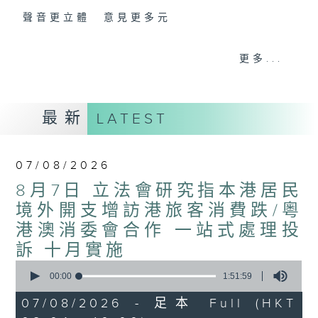
聲音更立體 意見更多元
「千禧年代」鼓勵聽眾及嘉賓作有觀點、有理
更多...
據的意見交流，藉此帶出更多新觀點、新意
見、新角度。透過時事速遞，每日早晨為廣大
聽眾提供最新資訊以迎接新的一天。
最新
LATEST
監製：林嘉瑜
07/08/2026
8月7日 立法會研究指本港居民
境外開支增訪港旅客消費跌/粵
港澳消委會合作 一站式處理投
訴 十月實施
0
seconds
00:00
1:51:59
of
1
07/08/2026 - 足本 Full (HKT
hour,