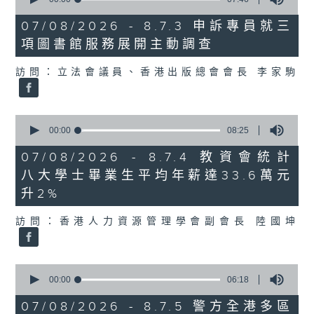
of
7
07/08/2026 - 8.7.3 申訴專員就三
minutes,
項圖書館服務展開主動調查
46
seconds
訪問：立法會議員、香港出版總會會長 李家駒
0
seconds
00:00
08:25
of
8
07/08/2026 - 8.7.4 教資會統計
minutes,
八大學士畢業生平均年薪達33.6萬元
25
seconds
升2%
訪問：香港人力資源管理學會副會長 陸國坤
0
seconds
00:00
06:18
of
6
07/08/2026 - 8.7.5 警方全港多區
minutes,