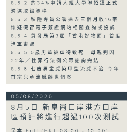
8.6.2 約34%申請人經大學聯招獲正式
遴選取錄資格
8.6.3 私隱專員公署過去三個月收16宗
懷疑假冒電子簽證網站相關查詢或投訴
8.6.4 貿發局第3屆「香港好物節」首度
進軍東盟
8.6.5 5歲男童被虐待致死 母親判囚
22年／性罪行法例公眾諮詢完結
8.6.6 七歲男童感染甲型流感不治 今年
首宗兒童流感離世個案
05/08/2026
8月5日 新皇崗口岸港方口岸
區預計將進行超過100次測試
足本 Full (HKT 08:00 - 10:00)