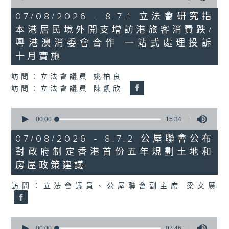
of
29
07/08/2026 - 8.7.1 立法會研究指
minutes,
本港居民境外開支增訪港旅客消費跌/
37
seconds
粵港澳消委會合作 一站式處理投訴
十月實施
訪問：立法會議員 姚柏良
訪問：立法會議員 陳凱欣
0
seconds
00:00
15:34
of
15
07/08/2026 - 8.7.2 公屋聯會公布
minutes,
對政府制定香港首份五年規劃土地和
34
seconds
房屋政策建議
訪問：立法會議員、公屋聯會副主席 梁文廣
0
seconds
00:00
07:46