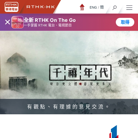
ENG
/
簡
×
全新 RTHK On The Go
取得
一手掌握 RTHK 電台、電視節目
有觀點、有理據的意見交流。