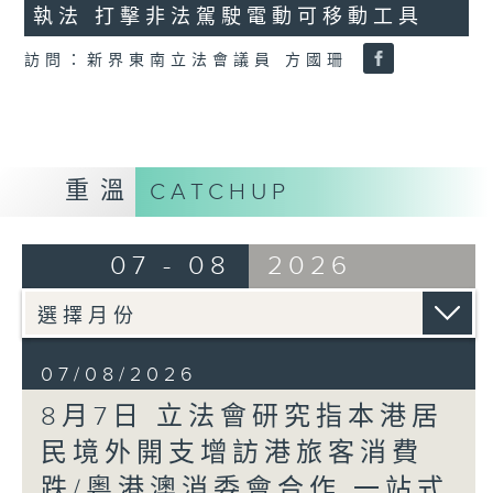
執法 打擊非法駕駛電動可移動工具
18
seconds
訪問：新界東南立法會議員 方國珊
重溫
CATCHUP
07 - 08
2026
07/08/2026
8月7日 立法會研究指本港居
民境外開支增訪港旅客消費
跌/粵港澳消委會合作 一站式