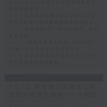
8.6.2 約34%申請人經大學聯招獲正式
遴選取錄資格
8.6.3 私隱專員公署過去三個月收16宗
懷疑假冒電子簽證網站相關查詢或投訴
8.6.4 貿發局第3屆「香港好物節」首度
進軍東盟
8.6.5 5歲男童被虐待致死 母親判囚
22年／性罪行法例公眾諮詢完結
8.6.6 七歲男童感染甲型流感不治 今年
首宗兒童流感離世個案
05/08/2026
8月5日 新皇崗口岸港方口岸
區預計將進行超過100次測試
足本 Full (HKT 08:00 - 10:00)