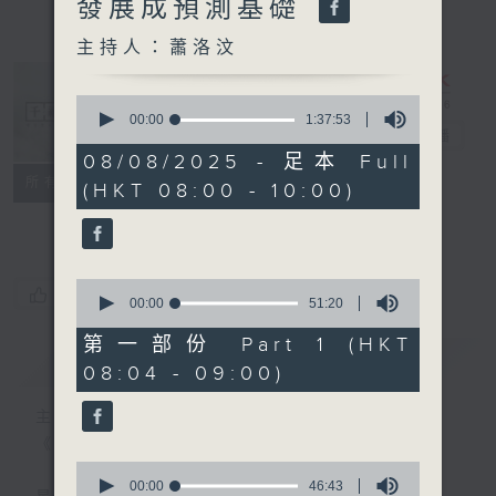
發展成預測基礎
主持人：蕭洛汶
0
seconds
00:00
1:37:53
千禧年代
電台直播
of
1
08/08/2025 - 足本 Full
hour,
特備網頁
PODCASTS
所有集數
(HKT 08:00 - 10:00)
37
minutes,
FACEBOOK
53
seconds
0
您喜歡這個節目嗎?
seconds
00:00
51:20
of
51
第一部份 Part 1 (HKT
minutes,
簡介
GIST
08:04 - 09:00)
20
seconds
主持人：蕭洛汶
《千禧年代》
0
seconds
00:00
46:43