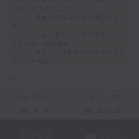
7.27.3 東鐵綫沿綫多個地點塌樹 太和
站附近架空電纜受損
7.27.4 預設醫療指示相關條例星期五生
效
7.27.5 酒店及賓館須提供防煙頭套本月
起生效設一年寬限期
7.27.6 港大首推社區藥劑師主導骨質疏
鬆症篩查服務
更多 ...
交 通
社 交
聯 絡
公眾回饋