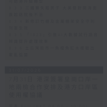
可助港升級轉型
8.3.3 三鐵賽失蹤男子 大美督對開海面
救起送院後不治
8.3.4 新修訂竹棚及金屬棚架安全守則
刊憲生效
8.3.5 「1823」引進AI大數據試行語音
辨識提升處理效率
8.3.6 土瓜灣街市一魚檔魚缸水樣驗出
霍亂弧菌
31/07/2026
7月31日 港深簽署皇崗口岸一
地兩檢合作安排及港方口岸區
使用權協議
足本 Full (HKT 08:00 - 10:00)