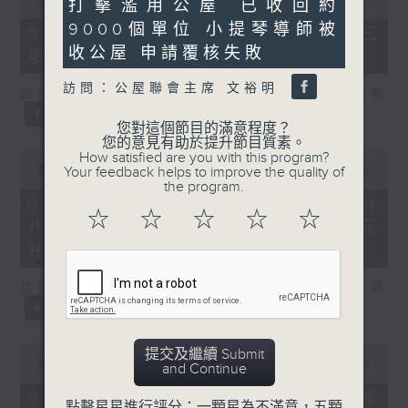
打擊濫用公屋 已收回約
45
of
seconds
9000個單位 小提琴導師被
7
07/08/2026 - 8.7.3 申訴專員就三
minutes,
收公屋 申請覆核失敗
項圖書館服務展開主動調查
46
seconds
訪問：公屋聯會主席 文裕明
訪問：立法會議員、香港出版總會會長 李家駒
您對這個節目的滿意程度？
您的意見有助於提升節目質素。
0
How satisfied are you with this program?
seconds
00:00
08:25
Your feedback helps to improve the quality of
of
the program.
8
07/08/2026 - 8.7.4 教資會統計
minutes,
☆
☆
☆
☆
☆
八大學士畢業生平均年薪達33.6萬元
25
seconds
升2%
訪問：香港人力資源管理學會副會長 陸國坤
0
提交及繼續 Submit
seconds
00:00
06:18
and Continue
of
6
07/08/2026 - 8.7.5 警方全港多區
點擊星星進行評分：一顆星為不滿意，五顆
minutes,