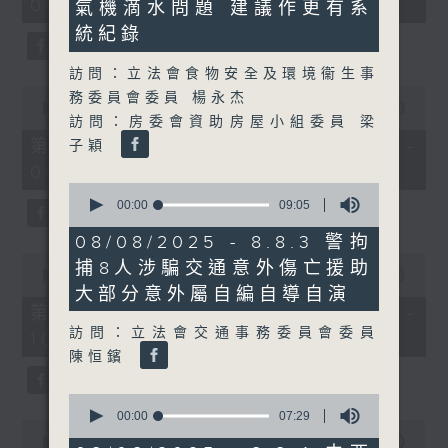
08:00 - 10:00)
37
氣機滴水問題 建議作更有系
minutes,
統紀錄
51
seconds
訪問：立法會食物安全及環境衞生事
0
務委員會委員 楊永杰
seconds
00:00
50:50
訪問：房委會資助房屋小組委員 梁
of
50
第一部份 Part 1 (HKT 08:04 -
子穎
minutes,
09:00)
50
seconds
0
seconds
00:00
09:05
of
9
08/08/2025 - 8.8.3 警拘
minutes,
0
捕8人涉騙交通意外傷亡援助
5
seconds
00:00
47:11
seconds
of
大部分意外屬自編自導自演
47
第二部份 Part 2 (HKT 09:04 -
minutes,
訪問：立法會交通事務委員會委員
10:00)
11
seconds
陳恒鑌
0
seconds
00:00
07:29
0
of
seconds
00:00
29:37