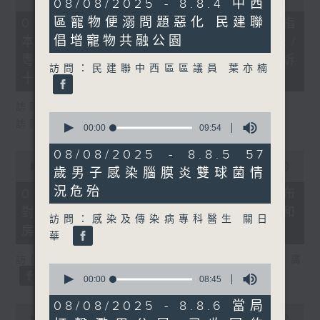
7
08/08/2025 - 8.8.4 中西
of
minutes,
29
區寵物便溺問題惡化 民建聯
07/08/2026 - 8.7.1 立法會研究指
29
minutes,
seconds
倡增寵物共融公園
本港居民境外開支增訪港旅客消費跌/
37
seconds
粵港澳消委會合作 一站式處理投訴
訪問：民建聯中西區區議員 葉亦楠
十月實施
訪問：立法會議員 姚柏良
0
訪問：立法會議員 陳凱欣
seconds
00:00
09:54
of
9
08/08/2025 - 8.8.5 57
0
minutes,
seconds
00:00
15:34
歲男子感染腦膜炎雙球菌情
54
of
seconds
15
況危殆
07/08/2026 - 8.7.2 公屋聯會公布
minutes,
對政府制定香港首份五年規劃土地和
34
訪問：感染及傳染病專科醫生 關日
seconds
房屋政策建議
華
訪問：立法會議員、公屋聯會副主席 梁文廣
0
seconds
00:00
08:45
of
8
08/08/2025 - 8.8.6 當局
0
minutes,
seconds
00:00
07:46