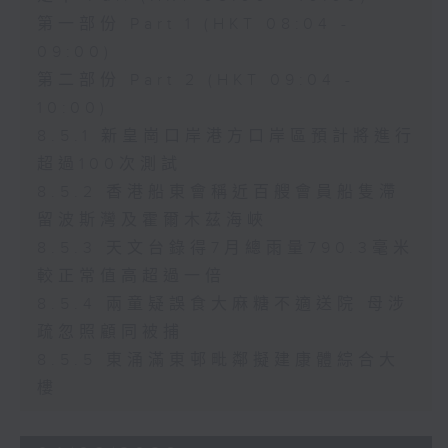
第一部份 Part 1 (HKT 08:04 -
09:00)
第二部份 Part 2 (HKT 09:04 -
10:00)
8.5.1 新皇崗口岸港方口岸區預計將進行
超過100次測試
8.5.2 香港船東會稱近百艘會員船隻滯
留波斯灣及霍爾木茲海峽
8.5.3 天文台錄得7月總雨量790.3毫米
較正常值高超過一倍
8.5.4 兩童疑誤食大麻糖不適送院 母涉
疏忽照顧同被捕
8.5.5 東涌滿東邨毗鄰擬建康體綜合大
樓