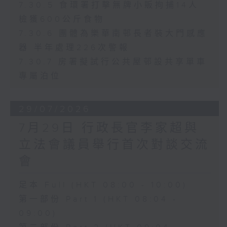
7.30.5 食環署打擊無牌小販拘捕14人
檢獲600公斤食物
7.30.6 團體為樂華南邨長者裝大門感應
器 半年處理226次警報
7.30.7 房署擬試行公共屋邨設共享單車
專屬泊位
29/07/2026
7月29日 行政長官李家超與
立法會議員舉行首次對談交流
會
足本 Full (HKT 08:00 - 10:00)
第一部份 Part 1 (HKT 08:04 -
09:00)