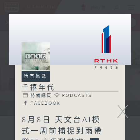
ENG
/
簡
×
全新 RTHK On The Go
取得
一手掌握 RTHK 電台、電視節目
所有集數
千禧年代
特備網頁
PODCASTS
X
FACEBOOK
有觀點、有理據的意見交流。
8月8日 天文台AI模
式一周前捕捉到雨帶