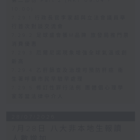
第二部份 Part 2 (HKT 09:04 -
10:00)
7.29.1 行政長官李家超與立法會議員舉
行首次對談交流會
7.29.2 足球盛會獲M品牌 旅發局推門票
消費優惠
7.29.3 厄爾尼諾現象增強全球氣溫或創
新高
7.29.4 乙肝篩查及治理可預防肝癌 衞
生署呼籲市民早驗早處理
7.29.5 修訂性罪行法例 團體倡心理學
家等當法律中介人
28/07/2026
7月28日 八大非本地生報讀
人數增加