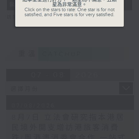
執法 打擊非法駕駛電動可移動工具
星為非常滿意。
18
Click on the stars to rate: One star is for not
seconds
satisfied, and Five stars is for very satisfied.
訪問：新界東南立法會議員 方國珊
重溫
CATCHUP
07 - 08
2026
07/08/2026
8月7日 立法會研究指本港居
民境外開支增訪港旅客消費
跌/粵港澳消委會合作 一站式