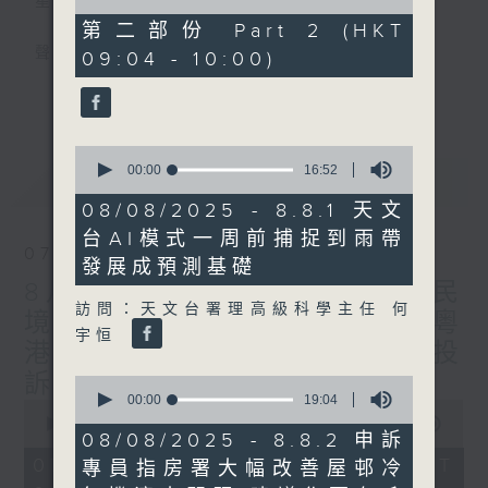
星期一至五
of
46
第二部份 Part 2 (HKT
minutes,
聲音更立體 意見更多元
09:04 - 10:00)
43
seconds
更多...
「千禧年代」鼓勵聽眾及嘉賓作有觀點、有理
據的意見交流，藉此帶出更多新觀點、新意
0
見、新角度。透過時事速遞，每日早晨為廣大
seconds
00:00
16:52
最新
LATEST
聽眾提供最新資訊以迎接新的一天。
of
16
08/08/2025 - 8.8.1 天文
minutes,
監製：林嘉瑜
台AI模式一周前捕捉到雨帶
52
07/08/2026
seconds
發展成預測基礎
8月7日 立法會研究指本港居民
訪問：天文台署理高級科學主任 何
境外開支增訪港旅客消費跌/粵
宇恒
港澳消委會合作 一站式處理投
訴 十月實施
0
seconds
00:00
19:04
0
of
seconds
00:00
1:37:51
19
08/08/2025 - 8.8.2 申訴
of
minutes,
1
07/08/2026 - 足本 Full (HKT
專員指房署大幅改善屋邨冷
4
hour,
seconds