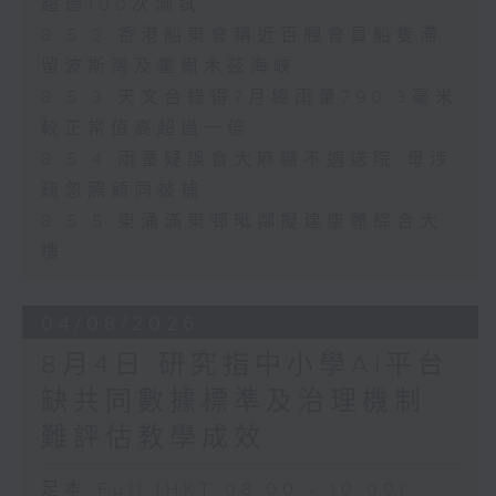
超過100次測試
8.5.2 香港船東會稱近百艘會員船隻滯
留波斯灣及霍爾木茲海峽
8.5.3 天文台錄得7月總雨量790.3毫米
較正常值高超過一倍
8.5.4 兩童疑誤食大麻糖不適送院 母涉
疏忽照顧同被捕
8.5.5 東涌滿東邨毗鄰擬建康體綜合大
樓
04/08/2026
8月4日 研究指中小學AI平台
缺共同數據標準及治理機制
難評估教學成效
足本 Full (HKT 08:00 - 10:00)