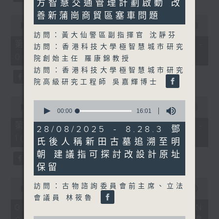
方智慧交通管理計劃啟動 改
1
second
善新蒲崗商貿區塞車問題
0
seconds
00:00
56:10
of
訪問：黃大仙警區副指揮官 沈靜芬
56
第一部份 Part 1 (HKT 08:04 -
訪問：香港科技大學極智慧城市研究
minutes,
09:00)
10
院創始主任 羅康錦教授
seconds
訪問：香港科技大學極智慧城市研究
院高級研究工程師 吳嘉輝博士
0
0
seconds
00:00
56:09
seconds
00:00
16:01
of
of
56
第二部份 Part 2 (HKT 09:04 -
16
28/08/2025 - 8.28.3 鄧
minutes,
minutes,
10:00)
9
氏後人稱新田古墓追溯至明
1
seconds
second
朝 建議指可探討改設計原址
保留
0
訪問：古物諮詢委員會前主席、立法
seconds
00:00
16:03
of
會議員 林筱魯
16
06/08/2026 - 8.6.1 FUN
minutes,