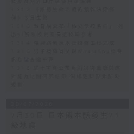
安排及港方口岸區使用權協議
7.31.2 《維持生命治療的預作決定條
例》今日生效
7.31.3 教育局公布「私立學校名冊」 列
出91所私校供家長選校時參考
7.31.4 屯興路緊急水管維修工程完成
7.31.5 男子被偽冒父親WhatsApp語音
訊息騙去逾千萬
7.31.6 紅十字會公布香港災害風險與應
對能力地圖研究結果 倡加強新界北防災
規劃
30/07/2026
7月30日 日本熊本縣發生7.1
級地震