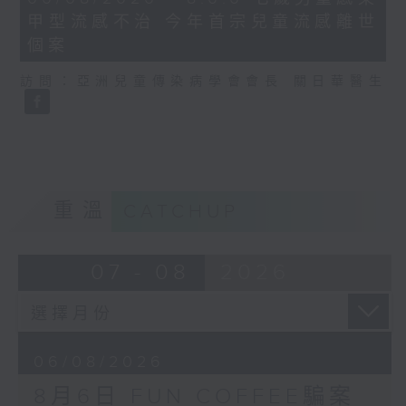
minutes,
甲型流感不治 今年首宗兒童流感離世
35
seconds
個案
訪問：亞洲兒童傳染病學會會長 關日華醫生
重溫
CATCHUP
07 - 08
2026
06/08/2026
8月6日 FUN COFFEE騙案