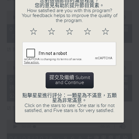
您對這個節目的滿意程度？
您的意見有助於提升節目質素。
How satisfied are you with this program?
0
Your feedback helps to improve the quality of
seconds
00:00
16:03
the program.
of
16
06/08/2026 - 8.6.4 貿發局第3屆
☆
☆
☆
☆
☆
minutes,
「香港好物節」首度進軍東盟
3
seconds
訪問：香港貿易發展局副總裁 鍾永喜
0
seconds
00:00
14:11
of
提交及繼續 Submit
14
06/08/2026 - 8.6.5 5歲男童被虐
and Continue
minutes,
待致死 母親判囚22年／性罪行法例
11
seconds
點擊星星進行評分：一顆星為不滿意，五顆
公眾諮詢完結
星為非常滿意。
Click on the stars to rate: One star is for not
訪問：防止虐待兒童會總幹事 婁小君
satisfied, and Five stars is for very satisfied.
0
seconds
00:00
05:35
of
5
06/08/2026 - 8.6.6 七歲男童感染