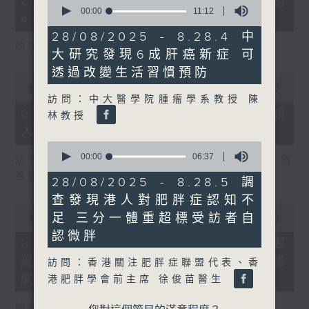
0
COFFEE騙案涉案總損失增至約1億
3
seconds
00:00
11:12
seconds
400萬元
of
11
28/08/2025 - 8.28.4 中
minutes,
訪問：立法會議員 吳傑莊
大研究發現6成肝癌新症 可
12
seconds
透過改變生活習慣預防
0
seconds
00:00
15:00
of
訪問：中大醫學院腫瘤學系教授 陳
15
06/08/2026 - 8.6.2 約34%申請
林教授
minutes,
人經大學聯招獲正式遴選取錄資格
0
seconds
0
seconds
00:00
06:37
訪問：香港中文大學入學及學生資助處處長 劉
of
善雅
6
28/08/2025 - 8.28.5 調
minutes,
查發現港人對肥胖症認知不
37
0
seconds
足 三分一體重超標受訪者自
seconds
00:00
08:30
of
認微胖
8
06/08/2026 - 8.6.3 私隱專員公署
minutes,
過去三個月收16宗懷疑假冒電子簽證
30
訪問：香港關注肥胖症聯盟代表、香
seconds
網站相關查詢或投訴
港肥胖學會前主席 徐俊苗醫生
訪問：個人資料私隱專員 鍾麗玲