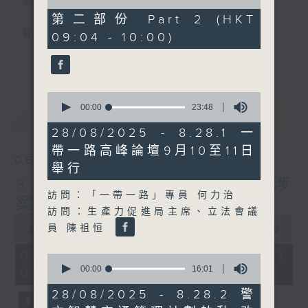
星期一至五
of
46
第二部份 Part 2 (HKT
minutes,
聲音更立體 意見更多元
09:04 - 10:00)
42
seconds
更多...
「千禧年代」鼓勵聽眾及嘉賓作有觀點、有理
據的意見交流，藉此帶出更多新觀點、新意
0
見、新角度。透過時事速遞，每日早晨為廣大
seconds
00:00
23:48
最新
LATEST
聽眾提供最新資訊以迎接新的一天。
of
23
28/08/2025 - 8.28.1 一
minutes,
監製：林嘉瑜
帶一路高峰論壇9月10至11日
48
06/08/2026
seconds
舉行
8月6日 FUN COFFEE騙案涉
訪問：「一帶一路」專員 何力治
案總損失增至約1億400萬元
訪問：生產力促進局主席、立法會議
0
員 陳祖恒
seconds
00:00
1:51:59
of
1
06/08/2026 - 足本 Full (HKT
0
hour,
seconds
00:00
16:01
08:04 - 10:00)
51
of
minutes,
16
28/08/2025 - 8.28.2 警
59
minutes,
seconds