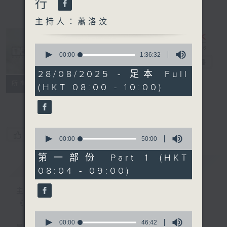
行
主持人：蕭洛汶
0
seconds
00:00
1:36:32
千禧年代
電台直播
of
1
28/08/2025 - 足本 Full
hour,
特備網頁
PODCASTS
所有集數
(HKT 08:00 - 10:00)
36
minutes,
FACEBOOK
32
seconds
0
您喜歡這個節目嗎?
seconds
00:00
50:00
of
50
第一部份 Part 1 (HKT
minutes,
簡介
GIST
08:04 - 09:00)
0
seconds
主持人：蕭洛汶
《千禧年代》
0
seconds
00:00
46:42