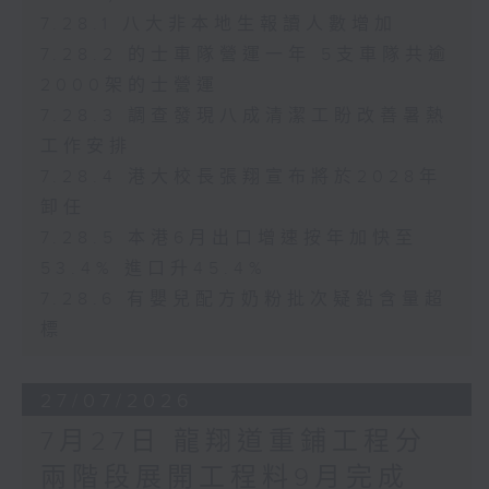
7.28.1 八大非本地生報讀人數增加
7.28.2 的士車隊營運一年 5支車隊共逾
2000架的士營運
7.28.3 調查發現八成清潔工盼改善暑熱
工作安排
7.28.4 港大校長張翔宣布將於2028年
卸任
7.28.5 本港6月出口增速按年加快至
53.4% 進口升45.4%
7.28.6 有嬰兒配方奶粉批次疑鉛含量超
標
27/07/2026
7月27日 龍翔道重鋪工程分
兩階段展開工程料9月完成