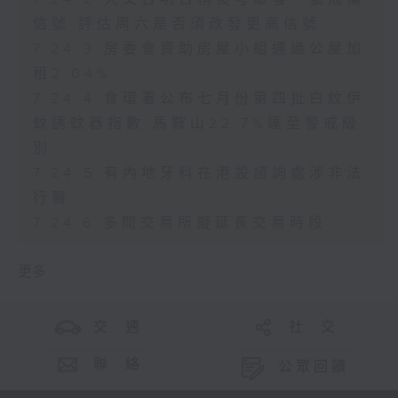
信號 評估周六是否須改發更高信號
7.24.3 房委會資助房屋小組通過公屋加
租2.04%
7.24.4 食環署公布七月份第四批白紋伊
蚊誘蚊器指數 馬鞍山22.7%達至警戒級
別
7.24.5 有內地牙科在港設諮詢處涉非法
行醫
7.24.6 多間交易所擬延長交易時段
更多 ...
交 通
社 交
聯 絡
公眾回饋