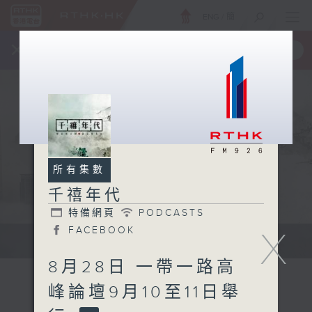
ENG
/
簡
×
全新 RTHK On The Go
取得
一手掌握 RTHK 電台、電視節目
所有集數
千禧年代
特備網頁
PODCASTS
FACEBOOK
X
有觀點、有理據的意見交流。
8月28日 一帶一路高
峰論壇9月10至11日舉