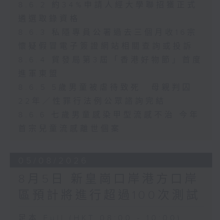
8.6.2 約34%申請人經大學聯招獲正式
遴選取錄資格
8.6.3 私隱專員公署過去三個月收16宗
懷疑假冒電子簽證網站相關查詢或投訴
8.6.4 貿發局第3屆「香港好物節」首度
進軍東盟
8.6.5 5歲男童被虐待致死 母親判囚
22年／性罪行法例公眾諮詢完結
8.6.6 七歲男童感染甲型流感不治 今年
首宗兒童流感離世個案
05/08/2026
8月5日 新皇崗口岸港方口岸
區預計將進行超過100次測試
足本 Full (HKT 08:00 - 10:00)