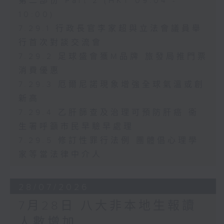
第二部份 Part 2 (HKT 09:04 -
10:00)
7.29.1 行政長官李家超與立法會議員舉
行首次對談交流會
7.29.2 足球盛會獲M品牌 旅發局推門票
消費優惠
7.29.3 厄爾尼諾現象增強全球氣溫或創
新高
7.29.4 乙肝篩查及治理可預防肝癌 衞
生署呼籲市民早驗早處理
7.29.5 修訂性罪行法例 團體倡心理學
家等當法律中介人
28/07/2026
7月28日 八大非本地生報讀
人數增加