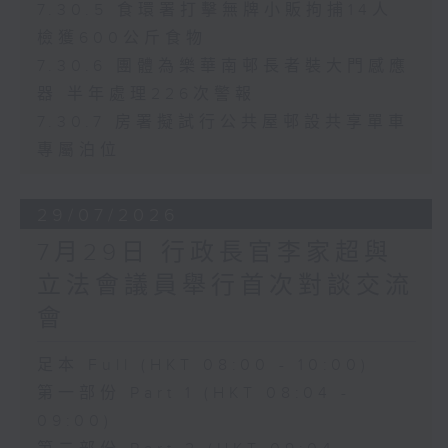
7.30.5 食環署打擊無牌小販拘捕14人
檢獲600公斤食物
7.30.6 團體為樂華南邨長者裝大門感應
器 半年處理226次警報
7.30.7 房署擬試行公共屋邨設共享單車
專屬泊位
29/07/2026
7月29日 行政長官李家超與
立法會議員舉行首次對談交流
會
足本 Full (HKT 08:00 - 10:00)
第一部份 Part 1 (HKT 08:04 -
09:00)