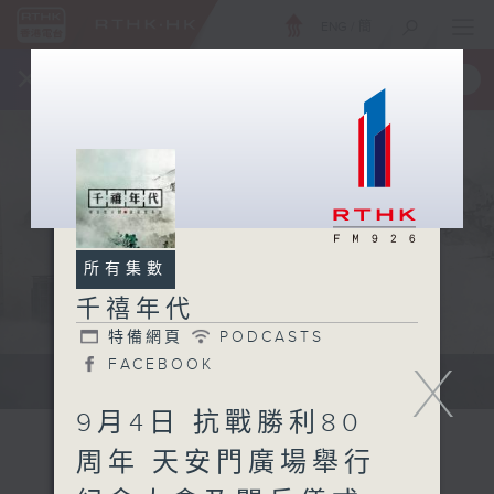
ENG
/
簡
×
全新 RTHK On The Go
取得
一手掌握 RTHK 電台、電視節目
所有集數
千禧年代
特備網頁
PODCASTS
X
FACEBOOK
有觀點、有理據的意見交流。
9月4日 抗戰勝利80
周年 天安門廣場舉行