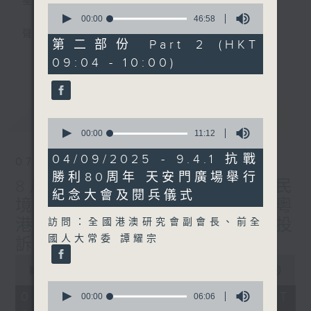
星期一至五
0
seconds
00:00
46:58
of
聲音更立體 意見更多元
46
第二部份 Part 2 (HKT
minutes,
更多...
09:04 - 10:00)
58
「千禧年代」鼓勵聽眾及嘉賓作有觀點、有理
seconds
據的意見交流，藉此帶出更多新觀點、新意
見、新角度。透過時事速遞，每日早晨為廣大
最新
LATEST
聽眾提供最新資訊以迎接新的一天。
0
seconds
00:00
11:12
of
監製：林嘉瑜
11
04/09/2025 - 9.4.1 抗戰
07/08/2026
minutes,
勝利80周年 天安門廣場舉行
12
8月7日 立法會研究指本港居民
seconds
紀念大會及閱兵儀式
境外開支增訪港旅客消費跌/粵
港澳消委會合作 一站式處理投
訪問：全國港澳研究會副會長、前全
國人大常委 譚耀宗
訴 十月實施
0
seconds
00:00
1:51:59
of
0
1
07/08/2026 - 足本 Full (HKT
seconds
00:00
06:06
hour,
of