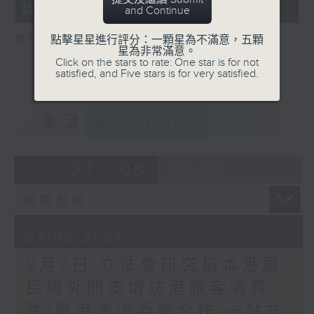
執法 打擊非法駕駛電動可移動工具
and Continue
18
seconds
訪問：新界東南立法會議員 方國珊
點擊星星進行評分：一顆星為不滿意，五顆
星為非常滿意。
Click on the stars to rate: One star is for not
satisfied, and Five stars is for very satisfied.
重溫
CATCHUP
07 - 08
2026
07/08/2026
8月7日 立法會研究指本港居
民境外開支增訪港旅客消費
跌/粵港澳消委會合作 一站式