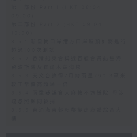
第一部份 Part 1 (HKT 08:04 -
09:00)
第二部份 Part 2 (HKT 09:04 -
10:00)
8.5.1 新皇崗口岸港方口岸區預計將進行
超過100次測試
8.5.2 香港船東會稱近百艘會員船隻滯
留波斯灣及霍爾木茲海峽
8.5.3 天文台錄得7月總雨量790.3毫米
較正常值高超過一倍
8.5.4 兩童疑誤食大麻糖不適送院 母涉
疏忽照顧同被捕
8.5.5 東涌滿東邨毗鄰擬建康體綜合大
樓