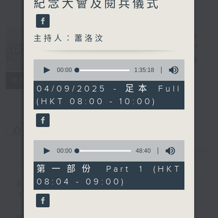
紀念大會及閱兵儀式
主持人：蕭洛汶
千禧年代
電台直播
0
seconds
00:00
1:35:18
of
特備網頁
PODCASTS
所有集數
1
04/09/2025 - 足本 Full
FACEBOOK
hour,
(HKT 08:00 - 10:00)
35
minutes,
18
seconds
您喜歡這個節目嗎?
0
seconds
00:00
48:40
簡介
GIST
of
48
第一部份 Part 1 (HKT
minutes,
08:04 - 09:00)
40
主持人：蕭洛汶
seconds
《千禧年代》