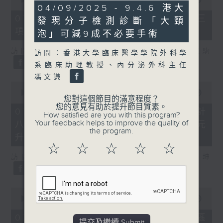
9
04/09/2025 - 9.4.6 港大
of
minutes,
7
07/08/2026 - 8.7.3 申訴專員就三
發現分子檢測診斷「大頸
15
minutes,
seconds
項圖書館服務展開主動調查
46
泡」可減9成不必要手術
seconds
訪問：立法會議員、香港出版總會會長 李家駒
訪問：香港大學臨床醫學學院外科學
系臨床助理教授、內分泌外科主任
馮文謙
0
seconds
00:00
08:25
您對這個節目的滿意程度？
of
您的意見有助於提升節目質素。
8
07/08/2026 - 8.7.4 教資會統計
How satisfied are you with this program?
minutes,
Your feedback helps to improve the quality of
八大學士畢業生平均年薪達33.6萬元
25
the program.
seconds
升2%
☆
☆
☆
☆
☆
訪問：香港人力資源管理學會副會長 陸國坤
0
seconds
00:00
06:18
of
6
07/08/2026 - 8.7.5 警方全港多區
提交及繼續 Submit
minutes,