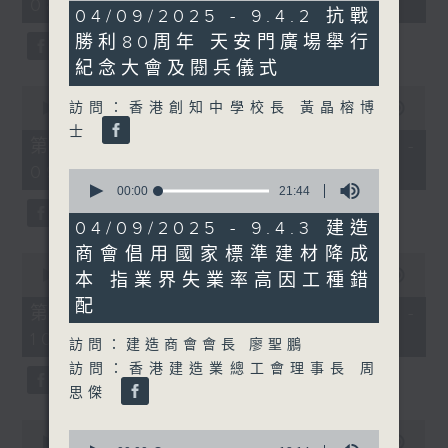
08:04 - 10:00)
51
6
04/09/2025 - 9.4.2 抗戰
minutes,
minutes,
59
勝利80周年 天安門廣場舉行
6
seconds
seconds
紀念大會及閱兵儀式
0
訪問：香港創知中學校長 黃晶榕博
seconds
00:00
56:10
of
士
56
第一部份 Part 1 (HKT 08:04 -
minutes,
09:00)
10
0
seconds
seconds
00:00
21:44
of
21
04/09/2025 - 9.4.3 建造
minutes,
商會倡用國家標準建材降成
44
0
seconds
seconds
00:00
56:09
本 指業界失業率高因工種錯
of
配
56
第二部份 Part 2 (HKT 09:04 -
minutes,
10:00)
9
訪問：建造商會會長 廖聖鵬
seconds
訪問：香港建造業總工會理事長 周
思傑
0
0
seconds
00:00
29:37