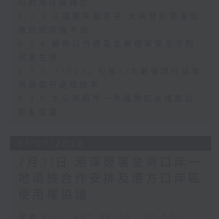
可助港升級轉型
8.3.3 三鐵賽失蹤男子 大美督對開海面
救起送院後不治
8.3.4 新修訂竹棚及金屬棚架安全守則
刊憲生效
8.3.5 「1823」引進AI大數據試行語音
辨識提升處理效率
8.3.6 土瓜灣街市一魚檔魚缸水樣驗出
霍亂弧菌
31/07/2026
7月31日 港深簽署皇崗口岸一
地兩檢合作安排及港方口岸區
使用權協議
足本 Full (HKT 08:00 - 10:00)