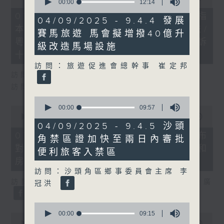
seconds
00:00
12:14
of
of
29
07/08/2026 - 8.7.1 立法會研究指
12
04/09/2025 - 9.4.4 發展
minutes,
minutes,
本港居民境外開支增訪港旅客消費跌/
37
賽馬旅遊 馬會擬增撥40億升
14
seconds
粵港澳消委會合作 一站式處理投訴
seconds
級改造馬場設施
十月實施
訪問：旅遊促進會總幹事 崔定邦
訪問：立法會議員 姚柏良
訪問：立法會議員 陳凱欣
0
seconds
00:00
09:57
0
of
seconds
00:00
15:34
9
of
04/09/2025 - 9.4.5 沙頭
minutes,
15
07/08/2026 - 8.7.2 公屋聯會公布
角禁區證加快至兩日內審批
57
minutes,
seconds
對政府制定香港首份五年規劃土地和
34
便利旅客入禁區
seconds
房屋政策建議
訪問：沙頭角區鄉事委員會主席 李
訪問：立法會議員、公屋聯會副主席 梁文廣
冠洪
0
seconds
00:00
09:15
0
of
seconds
00:00
07:46