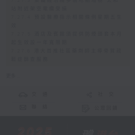
7.27.3 東鐵綫沿綫多個地點塌樹 太和
站附近架空電纜受損
7.27.4 預設醫療指示相關條例星期五生
效
7.27.5 酒店及賓館須提供防煙頭套本月
起生效設一年寬限期
7.27.6 港大首推社區藥劑師主導骨質疏
鬆症篩查服務
更多 ...
交 通
社 交
聯 絡
公眾回饋