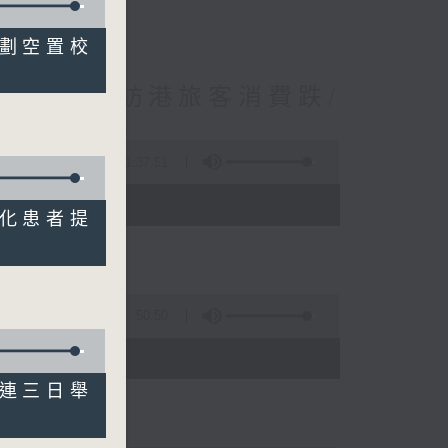
議改劃空置校
境外開支增訪港旅客消費跌/
 十月實施
1:37:51
 - 10:00)
及惡化患者提
50:50
)
會一連三日舉