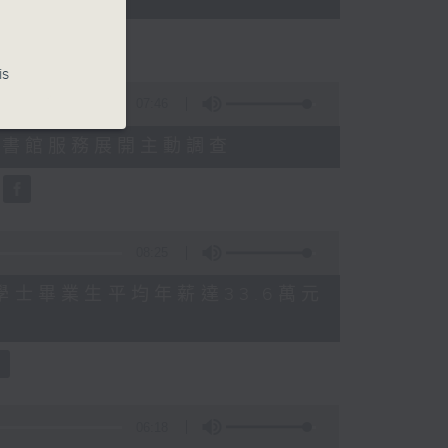
is
07:46
就三項圖書館服務展開主動調查
08:25
 八大學士畢業生平均年薪達33.6萬元
06:18