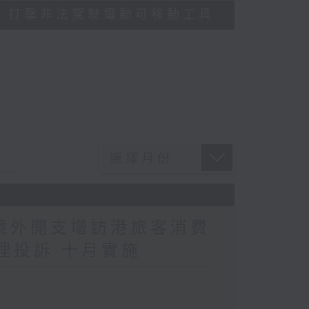
多區執法 打擊非法駕駛電動可移動工具
民境外開支增訪港旅客消費
理投訴 十月實施