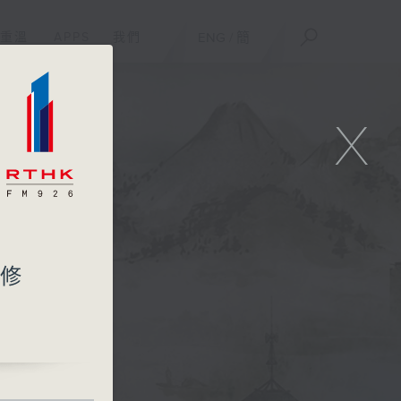
重溫
APPS
我們
ENG
/
簡
X
(修