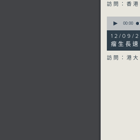
訪問：香港
0
seconds
00:00
of
6
12/09
minutes,
45
瘤生長速
seconds
90%
訪問：港大