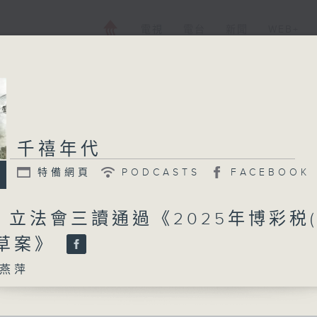
電視
電台
新聞
WEB+
千禧年代
特備網頁
PODCASTS
FACEBOOK
日 立法會三讀通過《2025年博彩税
例草案》
燕萍