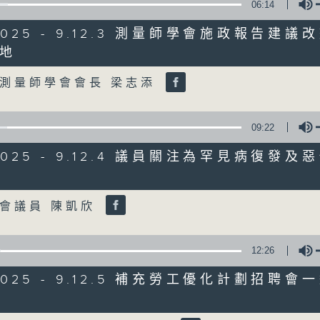
06:14
/2025 - 9.12.3 測量師學會施政報告建
07/08/2026
地
Volume
8月7日 立法會研究指本港居民
測量師學會會長 梁志添
粵港澳消委會合作 一站式處理投訴
0
seconds
00:00
of
09:22
1
07/08/2026 - 足本 Full (HKT 08:00
hour,
/2025 - 9.12.4 議員關注為罕見病復發
37
minutes,
51
Volume
seconds
Volume
會議員 陳凱欣
90%
0
seconds
00:00
of
50
12:26
第一部份 Part 1 (HKT 08:04 - 09:00
minutes,
50
/2025 - 9.12.5 補充勞工優化計劃招聘
seconds
Volume
90%
Volume