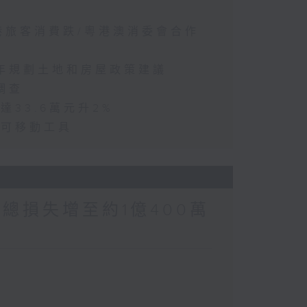
訪港旅客消費跌/粵港澳消委會合作
五年規劃土地和房屋政策建議
調查
達33.6萬元升2%
動可移動工具
涉案總損失增至約1億400萬