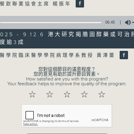
0
餐飲聯業協會主席 楊振年
seconds
00:00
of
47
第二部份 Part 2 (HKT 09:04 - 10:00
minutes,
06:45
11
seconds
Volume
/2025 - 9.12.6 港大研究揭膽固醇藥或可
90%
度逾3成
Volume
0
seconds
00:00
醫學院臨床醫學學院病理學系教授 黃澤蕾
of
29
07/08/2026 - 8.7.1 立法會
minutes,
您對這個節目的滿意程度？
37
跌/粵港澳消委會合作 一站式處理投訴 
您的意見有助於提升節目質素。
seconds
Volume
How satisfied are you with this program?
90%
Your feedback helps to improve the quality of the program.
訪問：立法會議員 姚柏良
☆
☆
☆
☆
☆
訪問：立法會議員 陳凱欣
0
seconds
00:00
of
15
07/08/2026 - 8.7.2 公屋聯會
minutes,
34
房屋政策建議