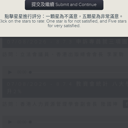
seconds
Volume
提交及繼續 Submit and Continue
90%
訪問：立法會議員、公屋聯會副主席 梁文廣
點擊星星進行評分：一顆星為不滿意，五顆星為非常滿意。
lick on the stars to rate: One star is for not satisfied, and Five stars 
0
for very satisfied.
seconds
00:00
of
7
07/08/2026 - 8.7.3 申訴專員
minutes,
46
seconds
Volume
訪問：立法會議員、香港出版總會會長 李家駒
90%
0
seconds
00:00
of
8
07/08/2026 - 8.7.4 教資會統計
minutes,
25
升2%
seconds
Volume
90%
訪問：香港人力資源管理學會副會長 陸國坤
0
seconds
00:00
of