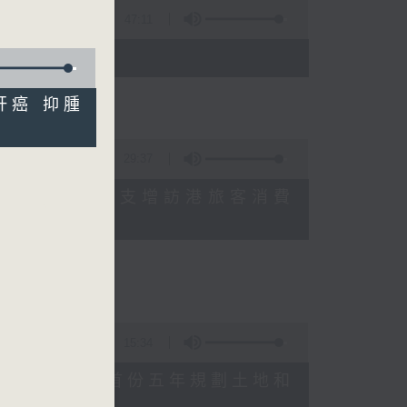
47:11
)
治肝癌 抑腫
29:37
研究指本港居民境外開支增訪港旅客消費
十月實施
15:34
公布對政府制定香港首份五年規劃土地和