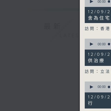
seconds
00:00
of
6
12/09
minutes,
14
舍為住宅
seconds
最新
90%
訪問：香港
LATEST
0
seconds
00:00
of
9
12/09
minutes,
22
供治療
seconds
90%
訪問：立法
0
seconds
00:00
of
12
12/09
minutes,
26
行
seconds
90%