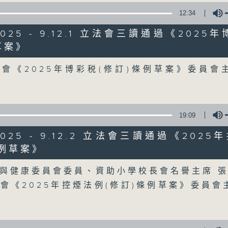
12:34
星期一至五
/2025 - 9.12.1 立法會三讀通過《2025
聲音更立體 意見更多元
草案》
Volume
會《2025年博彩税(修訂)條例草案》委員會
「千禧年代」鼓勵聽眾及嘉賓作有觀點、有
新意見、新角度。透過時事速遞，每日早晨
天。
19:09
監製：林嘉瑜
/2025 - 9.12.2 立法會三讀通過《202
條例草案》
Volume
與健康委員會委員、資助小學校長會名譽主席 
會《2025年控煙法例(修訂)條例草案》委員會