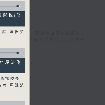
年博彩税(修
主席 陳振英
理據的意見交流，藉此帶出更多新觀點、
為廣大聽眾提供最新資訊以迎接新的一
5年控煙法例
張勇邦校長
主席 周浩鼎