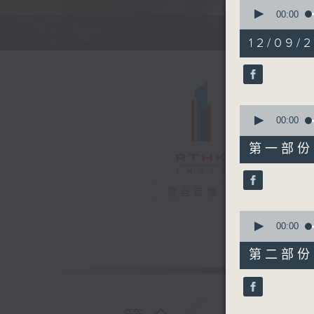
0
seconds
00:00
of
1
12/09/2
hour,
34
minutes,
32
seconds
90%
0
seconds
00:00
of
48
第一部份 P
minutes,
20
seconds
90%
電台直播
0
seconds
00:00
of
46
第二部份 P
minutes,
22
seconds
90%