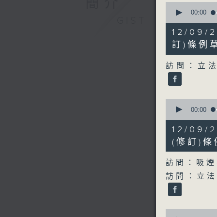
簡介
0
seconds
00:00
GIST
of
12
12/09
minutes,
34
訂)條例
seconds
90%
訪問：立法
0
seconds
00:00
of
19
12/09
minutes,
9
(修訂)
seconds
90%
訪問：吸煙
訪問：立法
0