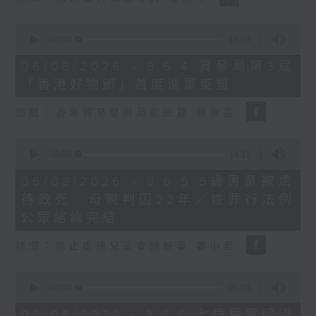
0
seconds
00:00
16:03
of
16
06/08/2026 - 8.6.4 貿發局第3屆
minutes,
「香港好物節」首度進軍東盟
3
seconds
訪問：香港貿易發展局副總裁 鍾永喜
0
seconds
00:00
14:11
of
14
06/08/2026 - 8.6.5 5歲男童被虐
minutes,
待致死 母親判囚22年／性罪行法例
11
seconds
公眾諮詢完結
訪問：防止虐待兒童會總幹事 婁小君
0
seconds
00:00
05:35
of
5
06/08/2026 - 8.6.6 七歲男童感染