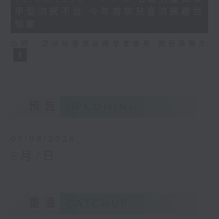
minutes,
甲型流感不治 今年首宗兒童流感離世
35
seconds
個案
訪問：亞洲兒童傳染病學會會長 關日華醫生
預告
UPCOMING
07/08/2026
8月7日
重溫
CATCHUP