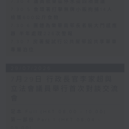
7.30.4 議員就東區停水提四項建議
7.30.5 食環署打擊無牌小販拘捕14人
檢獲600公斤食物
7.30.6 團體為樂華南邨長者裝大門感應
器 半年處理226次警報
7.30.7 房署擬試行公共屋邨設共享單車
專屬泊位
29/07/2026
7月29日 行政長官李家超與
立法會議員舉行首次對談交流
會
足本 Full (HKT 08:00 - 10:00)
第一部份 Part 1 (HKT 08:04 -
09:00)