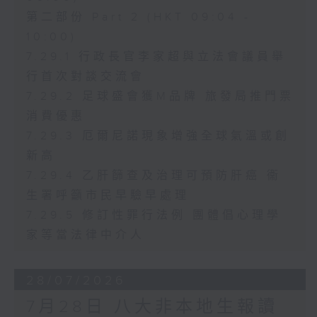
第二部份 Part 2 (HKT 09:04 -
10:00)
7.29.1 行政長官李家超與立法會議員舉
行首次對談交流會
7.29.2 足球盛會獲M品牌 旅發局推門票
消費優惠
7.29.3 厄爾尼諾現象增強全球氣溫或創
新高
7.29.4 乙肝篩查及治理可預防肝癌 衞
生署呼籲市民早驗早處理
7.29.5 修訂性罪行法例 團體倡心理學
家等當法律中介人
28/07/2026
7月28日 八大非本地生報讀