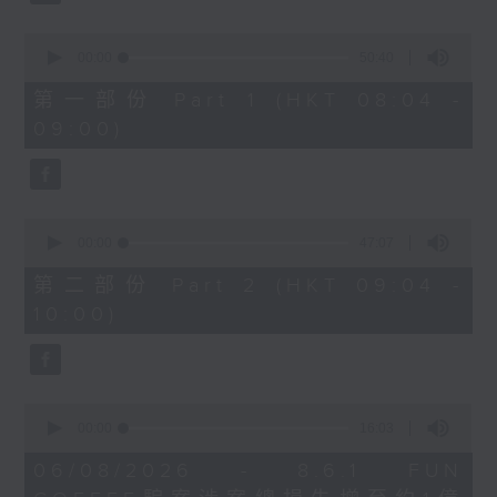
0
seconds
00:00
50:40
of
50
第一部份 Part 1 (HKT 08:04 -
minutes,
09:00)
40
seconds
0
seconds
00:00
47:07
of
47
第二部份 Part 2 (HKT 09:04 -
minutes,
10:00)
7
seconds
0
seconds
00:00
16:03
of
16
06/08/2026 - 8.6.1 FUN
minutes,