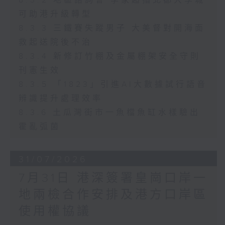
8.3.2 地區諮詢會 李家超指北都大學城
可助港升級轉型
8.3.3 三鐵賽失蹤男子 大美督對開海面
救起送院後不治
8.3.4 新修訂竹棚及金屬棚架安全守則
刊憲生效
8.3.5 「1823」引進AI大數據試行語音
辨識提升處理效率
8.3.6 土瓜灣街市一魚檔魚缸水樣驗出
霍亂弧菌
31/07/2026
7月31日 港深簽署皇崗口岸一
地兩檢合作安排及港方口岸區
使用權協議