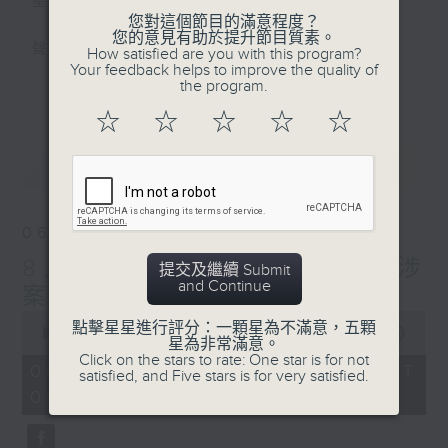
星期一至五
您對這個節目的滿意程度？
您的意見有助於提升節目質素。
聲音更立體 意見更多元
How satisfied are you with this program?
Your feedback helps to improve the quality of
更多...
the program.
「千禧年代」鼓勵聽眾及嘉賓作有觀點、有理
☆
☆
☆
☆
☆
據的意見交流，藉此帶出更多新觀點、新意
見、新角度。透過時事速遞，每日早晨為廣大
最新
LATEST
聽眾提供最新資訊以迎接新的一天。
監製：林嘉瑜
06/08/2026
8月6日 FUN COFFEE騙案涉
提交及繼續 Submit
and Continue
案總損失增至約1億400萬元
0
點擊星星進行評分：一顆星為不滿意，五顆
seconds
00:00
1:37:37
星為非常滿意。
of
Click on the stars to rate: One star is for not
1
06/08/2026 - 足本 Full (HKT
satisfied, and Five stars is for very satisfied.
hour,
08:00 - 10:00)
37
minutes,
37
seconds