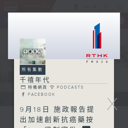
ENG
/
簡
×
全新 RTHK On The Go
取得
一手掌握 RTHK 電台、電視節目
所有集數
千禧年代
特備網頁
PODCASTS
FACEBOOK
X
有觀點、有理據的意見交流。
9月18日 施政報告提
出加速創新抗癌藥按