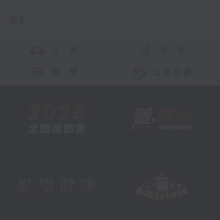
更多 ...
交 通
社 交
聯 絡
公眾回饋