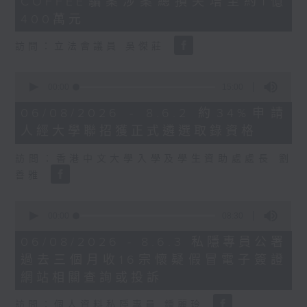
COFFEE騙案涉案總損失增至約1億
3
seconds
400萬元
訪問：立法會議員 吳傑莊
0
seconds
00:00
15:00
of
15
06/08/2026 - 8.6.2 約34%申請
minutes,
人經大學聯招獲正式遴選取錄資格
0
seconds
訪問：香港中文大學入學及學生資助處處長 劉
善雅
0
seconds
00:00
08:30
of
8
06/08/2026 - 8.6.3 私隱專員公署
minutes,
過去三個月收16宗懷疑假冒電子簽證
30
seconds
網站相關查詢或投訴
訪問：個人資料私隱專員 鍾麗玲