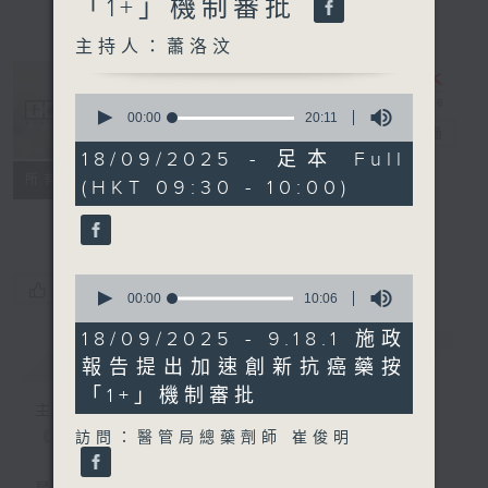
「1+」機制審批
主持人：蕭洛汶
0
seconds
00:00
20:11
千禧年代
電台直播
of
20
18/09/2025 - 足本 Full
minutes,
特備網頁
PODCASTS
所有集數
(HKT 09:30 - 10:00)
11
seconds
FACEBOOK
0
您喜歡這個節目嗎?
seconds
00:00
10:06
of
10
18/09/2025 - 9.18.1 施政
minutes,
簡介
GIST
報告提出加速創新抗癌藥按
6
seconds
「1+」機制審批
主持人：蕭洛汶
《千禧年代》
訪問：醫管局總藥劑師 崔俊明