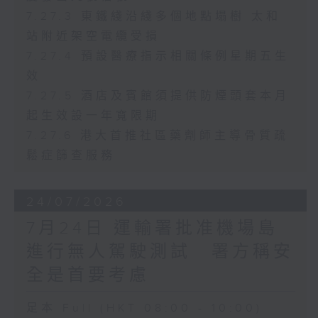
7.27.3 東鐵綫沿綫多個地點塌樹 太和
站附近架空電纜受損
7.27.4 預設醫療指示相關條例星期五生
效
7.27.5 酒店及賓館須提供防煙頭套本月
起生效設一年寬限期
7.27.6 港大首推社區藥劑師主導骨質疏
鬆症篩查服務
24/07/2026
7月24日 運輸署批准機場島
進行無人駕駛測試 署方稱安
全是首要考慮
足本 Full (HKT 08:00 - 10:00)