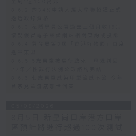
至約1億400萬元
8.6.2 約34%申請人經大學聯招獲正式
遴選取錄資格
8.6.3 私隱專員公署過去三個月收16宗
懷疑假冒電子簽證網站相關查詢或投訴
8.6.4 貿發局第3屆「香港好物節」首度
進軍東盟
8.6.5 5歲男童被虐待致死 母親判囚
22年／性罪行法例公眾諮詢完結
8.6.6 七歲男童感染甲型流感不治 今年
首宗兒童流感離世個案
05/08/2026
8月5日 新皇崗口岸港方口岸
區預計將進行超過100次測試