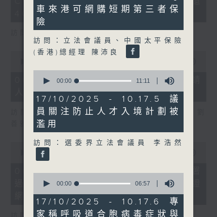
COFFEE騙案涉案總損失增至約1億
3
minutes,
車來港可網購短期第三者保
seconds
23
400萬元
seconds
險
訪問：立法會議員 吳傑莊
訪問：立法會議員、中國太平保險
(香港)總經理 陳沛良
0
seconds
00:00
15:00
of
0
15
06/08/2026 - 8.6.2 約34%申請
seconds
00:00
11:11
minutes,
of
人經大學聯招獲正式遴選取錄資格
0
11
17/10/2025 - 10.17.5 議
seconds
minutes,
員關注防止人才入境計劃被
11
訪問：香港中文大學入學及學生資助處處長 劉
seconds
濫用
善雅
訪問：選委界立法會議員 李浩然
0
seconds
00:00
08:30
of
8
06/08/2026 - 8.6.3 私隱專員公署
0
minutes,
過去三個月收16宗懷疑假冒電子簽證
seconds
30
00:00
06:57
of
seconds
網站相關查詢或投訴
6
17/10/2025 - 10.17.6 專
minutes,
家稱呼吸道合胞病毒症狀與
57
訪問：個人資料私隱專員 鍾麗玲