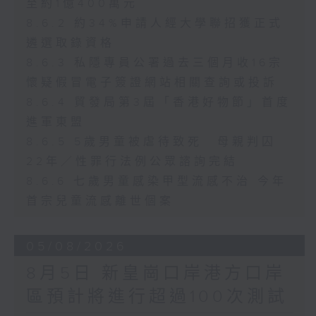
至約1億400萬元
8.6.2 約34%申請人經大學聯招獲正式
遴選取錄資格
8.6.3 私隱專員公署過去三個月收16宗
懷疑假冒電子簽證網站相關查詢或投訴
8.6.4 貿發局第3屆「香港好物節」首度
進軍東盟
8.6.5 5歲男童被虐待致死 母親判囚
22年／性罪行法例公眾諮詢完結
8.6.6 七歲男童感染甲型流感不治 今年
首宗兒童流感離世個案
05/08/2026
8月5日 新皇崗口岸港方口岸
區預計將進行超過100次測試