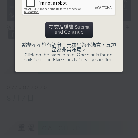
minutes,
甲型流感不治 今年首宗兒童流感離世
35
seconds
個案
提交及繼續 Submit
訪問：亞洲兒童傳染病學會會長 關日華醫生
and Continue
點擊星星進行評分：一顆星為不滿意，五顆
星為非常滿意。
Click on the stars to rate: One star is for not
satisfied, and Five stars is for very satisfied.
預告
UPCOMING
07/08/2026
8月7日
重溫
CATCHUP