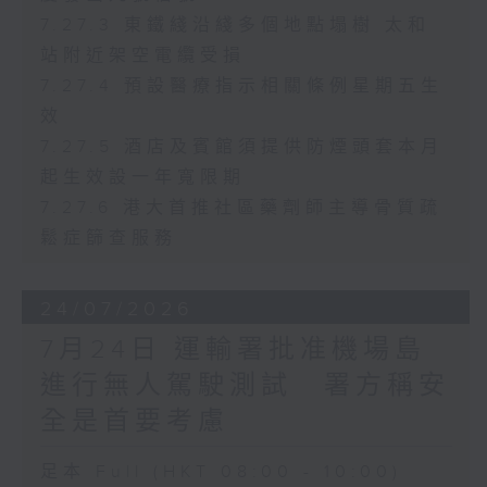
7.27.3 東鐵綫沿綫多個地點塌樹 太和
站附近架空電纜受損
7.27.4 預設醫療指示相關條例星期五生
效
7.27.5 酒店及賓館須提供防煙頭套本月
起生效設一年寬限期
7.27.6 港大首推社區藥劑師主導骨質疏
鬆症篩查服務
24/07/2026
7月24日 運輸署批准機場島
進行無人駕駛測試 署方稱安
全是首要考慮
足本 Full (HKT 08:00 - 10:00)