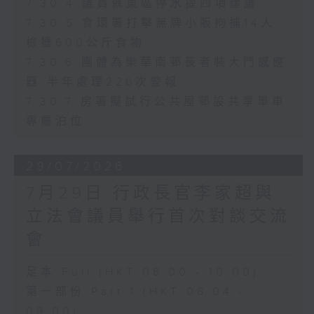
7.30.4 議員就東區停水提四項建議
7.30.5 食環署打擊無牌小販拘捕14人
檢獲600公斤食物
7.30.6 團體為樂華南邨長者裝大門感應
器 半年處理226次警報
7.30.7 房署擬試行公共屋邨設共享單車
專屬泊位
29/07/2026
7月29日 行政長官李家超與
立法會議員舉行首次對談交流
會
足本 Full (HKT 08:00 - 10:00)
第一部份 Part 1 (HKT 08:04 -
09:00)