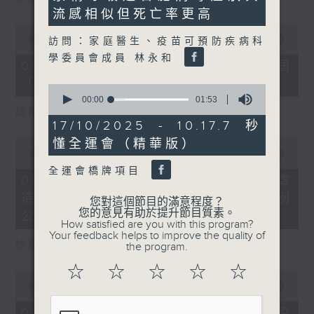
seconds
流感相似但死亡率更高
0
seconds
00:00
16:03
訪問：家庭醫生、疫苗可預防疾病科
of
學委員會成員 林永和
16
06/08/2026 - 8.6.4 貿發局第3屆
minutes,
「香港好物節」首度進軍東盟
3
0
seconds
seconds
00:00
01:53
of
訪問：香港貿易發展局副總裁 鍾永喜
1
17/10/2025 - 10.17.7 秒
minute,
懂全運會（精華版）
0
53
seconds
00:00
14:11
seconds
of
全運會橋牌項目
14
06/08/2026 - 8.6.5 5歲男童被虐
minutes,
待致死 母親判囚22年／性罪行法例
11
您對這個節目的滿意程度？
seconds
您的意見有助於提升節目質素。
公眾諮詢完結
How satisfied are you with this program?
Your feedback helps to improve the quality of
訪問：防止虐待兒童會總幹事 婁小君
the program.
☆
☆
☆
☆
☆
0
seconds
00:00
05:35
of
5
06/08/2026 - 8.6.6 七歲男童感染