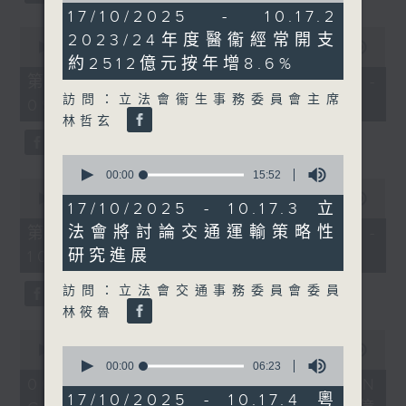
13
17/10/2025 - 10.17.2
minutes,
0
2023/24年度醫衞經常開支
6
seconds
00:00
50:40
seconds
of
約2512億元按年增8.6%
50
第一部份 Part 1 (HKT 08:04 -
minutes,
訪問：立法會衞生事務委員會主席
09:00)
40
seconds
林哲玄
0
seconds
00:00
15:52
0
of
seconds
00:00
47:07
15
17/10/2025 - 10.17.3 立
of
minutes,
47
法會將討論交通運輸策略性
第二部份 Part 2 (HKT 09:04 -
52
minutes,
seconds
研究進展
10:00)
7
seconds
訪問：立法會交通事務委員會委員
林筱魯
0
seconds
00:00
16:03
0
of
seconds
00:00
06:23
16
of
06/08/2026 - 8.6.1 FUN
minutes,
6
17/10/2025 - 10.17.4 粵