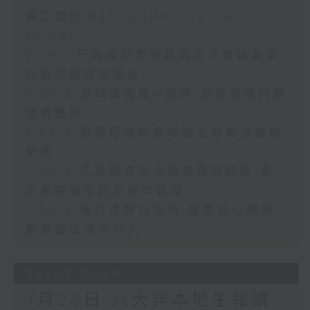
第二部份 Part 2 (HKT 09:04 -
10:00)
7.29.1 行政長官李家超與立法會議員舉
行首次對談交流會
7.29.2 足球盛會獲M品牌 旅發局推門票
消費優惠
7.29.3 厄爾尼諾現象增強全球氣溫或創
新高
7.29.4 乙肝篩查及治理可預防肝癌 衞
生署呼籲市民早驗早處理
7.29.5 修訂性罪行法例 團體倡心理學
家等當法律中介人
28/07/2026
7月28日 八大非本地生報讀