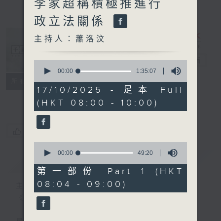
李家超稱積極推進行
政立法關係
主持人：蕭洛汶
千禧年代
電台直播
0
seconds
00:00
1:35:07
of
特備網頁
PODCASTS
所有集數
1
17/10/2025 - 足本 Full
FACEBOOK
hour,
(HKT 08:00 - 10:00)
35
minutes,
7
seconds
您喜歡這個節目嗎?
0
seconds
00:00
49:20
簡介
GIST
of
49
第一部份 Part 1 (HKT
minutes,
08:04 - 09:00)
20
主持人：蕭洛汶
seconds
《千禧年代》