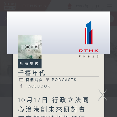
ENG
/
簡
×
全新 RTHK On The Go
取得
一手掌握 RTHK 電台、電視節目
所有集數
千禧年代
特備網頁
PODCASTS
FACEBOOK
X
有觀點、有理據的意見交流。
10月17日 行政立法同
心治港創未來研討會