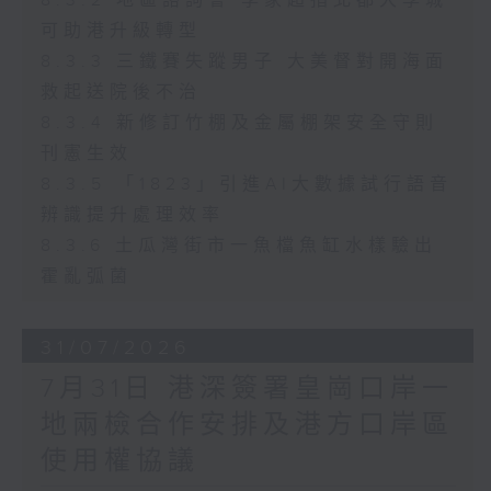
8.3.2 地區諮詢會 李家超指北都大學城
可助港升級轉型
8.3.3 三鐵賽失蹤男子 大美督對開海面
救起送院後不治
8.3.4 新修訂竹棚及金屬棚架安全守則
刊憲生效
8.3.5 「1823」引進AI大數據試行語音
辨識提升處理效率
8.3.6 土瓜灣街市一魚檔魚缸水樣驗出
霍亂弧菌
31/07/2026
7月31日 港深簽署皇崗口岸一
地兩檢合作安排及港方口岸區
使用權協議