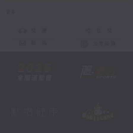
更多 ...
交 通
社 交
聯 絡
公眾回饋