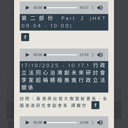
星期一至五
0
seconds
00:00
45:57
of
聲音更立體 意見更多元
45
第二部份 Part 2 (HKT
minutes,
更多...
09:04 - 10:00)
57
「千禧年代」鼓勵聽眾及嘉賓作有觀點、有理
seconds
據的意見交流，藉此帶出更多新觀點、新意
見、新角度。透過時事速遞，每日早晨為廣大
最新
LATEST
聽眾提供最新資訊以迎接新的一天。
0
seconds
00:00
13:59
of
監製：林嘉瑜
13
17/10/2025 - 10.17.1 行政
06/08/2026
minutes,
立法同心治港創未來研討會
59
8月6日 FUN COFFEE騙案涉
seconds
李家超稱積極推進行政立法
案總損失增至約1億400萬元
關係
0
seconds
00:00
1:37:37
訪問：香港再出發大聯盟秘書長、全
of
1
06/08/2026 - 足本 Full (HKT
國港澳研究會副會長 譚耀宗
hour,
08:00 - 10:00)
37
minutes,
0
37
seconds
00:00
13:06
seconds
of