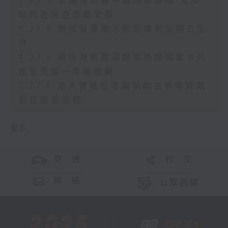
7.27.3 東鐵綫沿綫多個地點塌樹 太和
站附近架空電纜受損
7.27.4 預設醫療指示相關條例星期五生
效
7.27.5 酒店及賓館須提供防煙頭套本月
起生效設一年寬限期
7.27.6 港大首推社區藥劑師主導骨質疏
鬆症篩查服務
更多 ...
交 通
社 交
聯 絡
公眾回饋