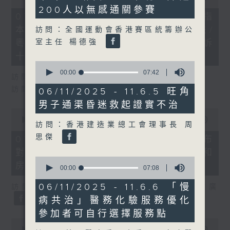
seconds
of
200人以無感通關參賽
29
07/08/2026 - 8.7.1 立法會研究指
minutes,
本港居民境外開支增訪港旅客消費跌/
訪問：全國運動會香港賽區統籌辦公
37
seconds
室主任 楊德強
粵港澳消委會合作 一站式處理投訴
十月實施
0
seconds
00:00
07:42
訪問：立法會議員 姚柏良
of
7
訪問：立法會議員 陳凱欣
06/11/2025 - 11.6.5 旺角
minutes,
男子通渠昏迷救起證實不治
42
0
seconds
seconds
00:00
15:34
訪問：香港建造業總工會理事長 周
of
15
思傑
07/08/2026 - 8.7.2 公屋聯會公布
minutes,
對政府制定香港首份五年規劃土地和
34
0
seconds
房屋政策建議
seconds
00:00
07:08
of
7
06/11/2025 - 11.6.6 「慢
訪問：立法會議員、公屋聯會副主席 梁文廣
minutes,
病共治」醫務化驗服務優化
8
seconds
參加者可自行選擇服務點
0
seconds
00:00
07:46