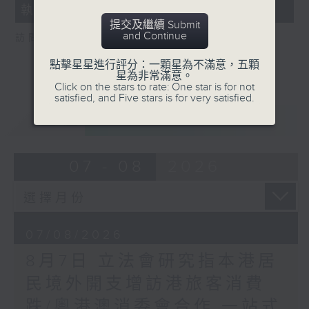
執法 打擊非法駕駛電動可移動工具
18
seconds
提交及繼續 Submit
and Continue
訪問：新界東南立法會議員 方國珊
點擊星星進行評分：一顆星為不滿意，五顆
星為非常滿意。
Click on the stars to rate: One star is for not
satisfied, and Five stars is for very satisfied.
重溫
CATCHUP
07 - 08
2026
07/08/2026
8月7日 立法會研究指本港居
民境外開支增訪港旅客消費
跌/粵港澳消委會合作 一站式