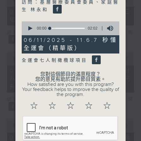
訪問：基層醫療委員會委員、家庭醫
of
7
生 林永和
07/08/2026 - 8.7.3 申訴專員就三
minutes,
項圖書館服務展開主動調查
46
0
seconds
seconds
00:00
02:02
訪問：立法會議員、香港出版總會會長 李家駒
of
2
06/11/2025 - 11.6.7 秒懂
minutes,
全運會（精華版）
2
0
seconds
seconds
00:00
08:25
全運會七人制橄欖球項目
of
8
07/08/2026 - 8.7.4 教資會統計
minutes,
您對這個節目的滿意程度？
八大學士畢業生平均年薪達33.6萬元
25
您的意見有助於提升節目質素。
seconds
How satisfied are you with this program?
升2%
Your feedback helps to improve the quality of
the program.
訪問：香港人力資源管理學會副會長 陸國坤
☆
☆
☆
☆
☆
0
seconds
00:00
06:18
of
6
07/08/2026 - 8.7.5 警方全港多區
minutes,