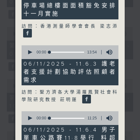
08:04 - 10:00)
minutes,
51
停車場總樓面面積豁免安排
2
minutes,
seconds
59
十一月實施
seconds
訪問：香港測量師學會會長 梁志添
0
seconds
00:00
56:10
of
56
第一部份 Part 1 (HKT 08:04 -
0
minutes,
seconds
00:00
13:54
09:00)
10
of
seconds
13
06/11/2025 - 11.6.3 護老
minutes,
者支援計劃協助評估照顧者
54
seconds
需求
0
seconds
00:00
56:09
of
訪問：聖方濟各大學湯羅鳳賢社會科
56
第二部份 Part 2 (HKT 09:04 -
學院研究教授 莊明蓮
minutes,
10:00)
9
seconds
0
seconds
00:00
11:25
of
11
06/11/2025 - 11.6.4 男子
minutes,
0
單車公路賽11·8舉行 料超
25
seconds
00:00
29:37