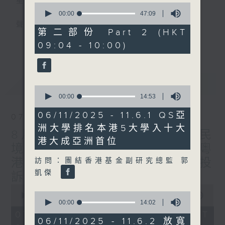
星期一至五
0
seconds
00:00
47:09
of
聲音更立體 意見更多元
47
第二部份 Part 2 (HKT
minutes,
更多...
09:04 - 10:00)
9
「千禧年代」鼓勵聽眾及嘉賓作有觀點、有理
seconds
據的意見交流，藉此帶出更多新觀點、新意
見、新角度。透過時事速遞，每日早晨為廣大
最新
LATEST
聽眾提供最新資訊以迎接新的一天。
0
seconds
00:00
14:53
of
監製：林嘉瑜
14
06/11/2025 - 11.6.1 QS亞
07/08/2026
minutes,
洲大學排名本港5大學入十大
53
8月7日 立法會研究指本港居民
seconds
港大成亞洲首位
境外開支增訪港旅客消費跌/粵
港澳消委會合作 一站式處理投
訪問：團結香港基金副研究總監 郭
凱傑
訴 十月實施
0
0
seconds
00:00
1:51:59
seconds
00:00
14:02
of
of
1
07/08/2026 - 足本 Full (HKT
14
hour,
06/11/2025 - 11.6.2 放寬