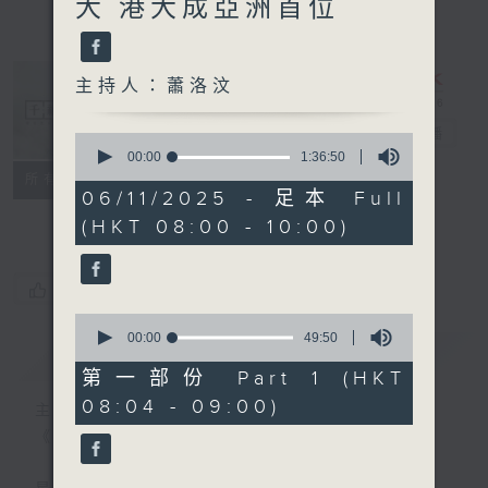
大 港大成亞洲首位
主持人：蕭洛汶
千禧年代
電台直播
0
seconds
00:00
1:36:50
of
特備網頁
PODCASTS
所有集數
1
06/11/2025 - 足本 Full
FACEBOOK
hour,
(HKT 08:00 - 10:00)
36
minutes,
50
seconds
您喜歡這個節目嗎?
0
seconds
00:00
49:50
簡介
GIST
of
49
第一部份 Part 1 (HKT
minutes,
08:04 - 09:00)
50
主持人：蕭洛汶
seconds
《千禧年代》