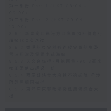
第一部份 Part 1 (HKT 08:04 -
09:00)
第二部份 Part 2 (HKT 09:04 -
10:00)
8.5.1 新皇崗口岸港方口岸區預計將進行
超過100次測試
8.5.2 香港船東會稱近百艘會員船隻滯
留波斯灣及霍爾木茲海峽
8.5.3 天文台錄得7月總雨量790.3毫米
較正常值高超過一倍
8.5.4 兩童疑誤食大麻糖不適送院 母涉
疏忽照顧同被捕
8.5.5 東涌滿東邨毗鄰擬建康體綜合大
樓