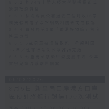
8.6.2 約34%申請人經大學聯招獲正式
遴選取錄資格
8.6.3 私隱專員公署過去三個月收16宗
懷疑假冒電子簽證網站相關查詢或投訴
8.6.4 貿發局第3屆「香港好物節」首度
進軍東盟
8.6.5 5歲男童被虐待致死 母親判囚
22年／性罪行法例公眾諮詢完結
8.6.6 七歲男童感染甲型流感不治 今年
首宗兒童流感離世個案
05/08/2026
8月5日 新皇崗口岸港方口岸
區預計將進行超過100次測試
足本 Full (HKT 08:00 - 10:00)