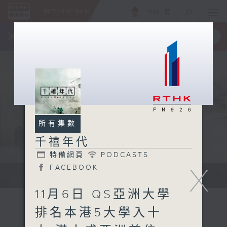
ENG
/
簡
×
全新 RTHK On The Go
取得
一手掌握 RTHK 電台、電視節目
所有集數
千禧年代
特備網頁
PODCASTS
X
FACEBOOK
有觀點、有理據的意見交流。
11月6日 QS亞洲大學
排名本港5大學入十