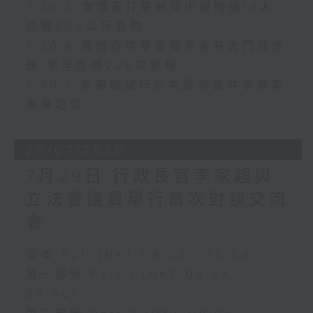
7.30.5 食環署打擊無牌小販拘捕14人
檢獲600公斤食物
7.30.6 團體為樂華南邨長者裝大門感應
器 半年處理226次警報
7.30.7 房署擬試行公共屋邨設共享單車
專屬泊位
29/07/2026
7月29日 行政長官李家超與
立法會議員舉行首次對談交流
會
足本 Full (HKT 08:00 - 10:00)
第一部份 Part 1 (HKT 08:04 -
09:00)