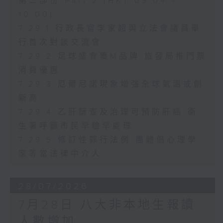
第二部份 Part 2 (HKT 09:04 -
10:00)
7.29.1 行政長官李家超與立法會議員舉
行首次對談交流會
7.29.2 足球盛會獲M品牌 旅發局推門票
消費優惠
7.29.3 厄爾尼諾現象增強全球氣溫或創
新高
7.29.4 乙肝篩查及治理可預防肝癌 衞
生署呼籲市民早驗早處理
7.29.5 修訂性罪行法例 團體倡心理學
家等當法律中介人
28/07/2026
7月28日 八大非本地生報讀
人數增加