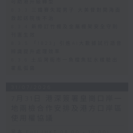
可助港升級轉型
8.3.3 三鐵賽失蹤男子 大美督對開海面
救起送院後不治
8.3.4 新修訂竹棚及金屬棚架安全守則
刊憲生效
8.3.5 「1823」引進AI大數據試行語音
辨識提升處理效率
8.3.6 土瓜灣街市一魚檔魚缸水樣驗出
霍亂弧菌
31/07/2026
7月31日 港深簽署皇崗口岸一
地兩檢合作安排及港方口岸區
使用權協議
足本 Full (HKT 08:00 - 10:00)