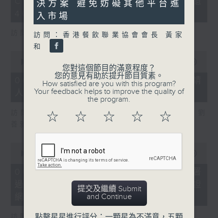
COFFEE騙案涉案總損失增至約1億
3
決方案 避免妨礙其他平台進
seconds
400萬元
入市場
訪問：立法會議員 吳傑莊
訪問：香港餐飲聯業協會會長 黃家
和
0
seconds
00:00
15:00
您對這個節目的滿意程度？
of
您的意見有助於提升節目質素。
15
06/08/2026 - 8.6.2 約34%申請
How satisfied are you with this program?
minutes,
Your feedback helps to improve the quality of
人經大學聯招獲正式遴選取錄資格
0
the program.
seconds
訪問：香港中文大學入學及學生資助處處長 劉
☆
☆
☆
☆
☆
善雅
0
seconds
00:00
08:30
of
8
06/08/2026 - 8.6.3 私隱專員公署
minutes,
過去三個月收16宗懷疑假冒電子簽證
30
提交及繼續 Submit
seconds
網站相關查詢或投訴
and Continue
訪問：個人資料私隱專員 鍾麗玲
點擊星星進行評分：一顆星為不滿意，五顆