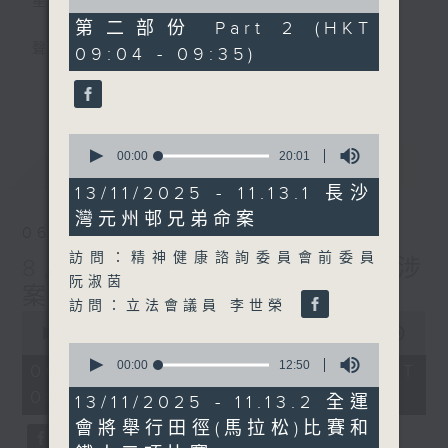
星期一至五
of
20
第二部份 Part 2 (HKT
minutes,
聲音更立體 意見更多元
09:04 - 09:35)
40
seconds
更多...
「千禧年代」鼓勵聽眾及嘉賓作有觀點、有理
據的意見交流，藉此帶出更多新觀點、新意
0
見、新角度。透過時事速遞，每日早晨為廣大
seconds
00:00
20:01
最新
LATEST
聽眾提供最新資訊以迎接新的一天。
of
20
13/11/2025 - 11.13.1 長沙
minutes,
監製：林嘉瑜
灣元州邨兄弟命案
1
06/08/2026
second
訪問：精神健康諮詢委員會前委員
8月6日 FUN COFFEE騙案涉
阮淑茵
案總損失增至約1億400萬元
訪問：立法會議員 李世榮
0
seconds
00:00
1:37:37
of
0
1
seconds
00:00
12:50
06/08/2026 - 足本 Full (HKT
hour,
of
08:00 - 10:00)
37
12
13/11/2025 - 11.13.2 全運
minutes,
minutes,
會將舉行田徑(馬拉松)比賽和
37
50
seconds
seconds