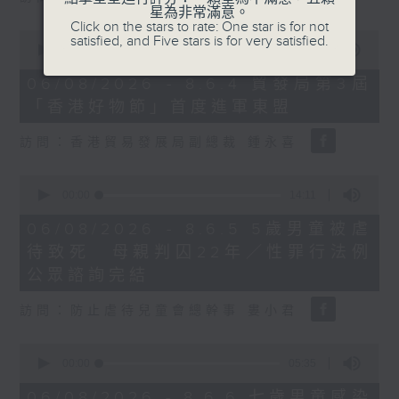
星為非常滿意。
Click on the stars to rate: One star is for not
0
satisfied, and Five stars is for very satisfied.
seconds
00:00
16:03
of
16
06/08/2026 - 8.6.4 貿發局第3屆
minutes,
「香港好物節」首度進軍東盟
3
seconds
訪問：香港貿易發展局副總裁 鍾永喜
0
seconds
00:00
14:11
of
14
06/08/2026 - 8.6.5 5歲男童被虐
minutes,
待致死 母親判囚22年／性罪行法例
11
seconds
公眾諮詢完結
訪問：防止虐待兒童會總幹事 婁小君
0
seconds
00:00
05:35
of
5
06/08/2026 - 8.6.6 七歲男童感染