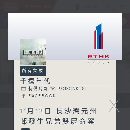
ENG
/
簡
×
全新 RTHK On The Go
取得
一手掌握 RTHK 電台、電視節目
所有集數
千禧年代
特備網頁
PODCASTS
FACEBOOK
X
有觀點、有理據的意見交流。
11月13日 長沙灣元州
邨發生兄弟雙屍命案