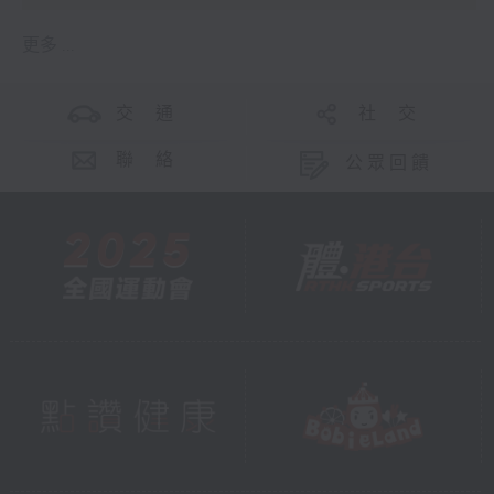
更多 ...
交 通
社 交
聯 絡
公眾回饋