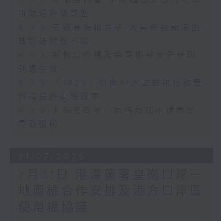
8.3.2 地區諮詢會 李家超指北都大學城
可助港升級轉型
8.3.3 三鐵賽失蹤男子 大美督對開海面
救起送院後不治
8.3.4 新修訂竹棚及金屬棚架安全守則
刊憲生效
8.3.5 「1823」引進AI大數據試行語音
辨識提升處理效率
8.3.6 土瓜灣街市一魚檔魚缸水樣驗出
霍亂弧菌
31/07/2026
7月31日 港深簽署皇崗口岸一
地兩檢合作安排及港方口岸區
使用權協議