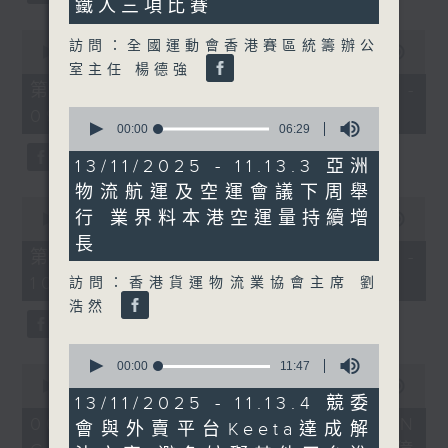
鐵人三項比賽
0
訪問：全國運動會香港賽區統籌辦公
seconds
00:00
50:40
of
室主任 楊德強
50
第一部份 Part 1 (HKT 08:04 -
minutes,
0
09:00)
40
seconds
00:00
06:29
seconds
of
6
13/11/2025 - 11.13.3 亞洲
minutes,
物流航運及空運會議下周舉
29
0
seconds
行 業界料本港空運量持續增
seconds
00:00
47:07
of
長
47
第二部份 Part 2 (HKT 09:04 -
minutes,
10:00)
訪問：香港貨運物流業協會主席 劉
7
seconds
浩然
0
seconds
00:00
11:47
0
of
seconds
00:00
16:03
11
13/11/2025 - 11.13.4 競委
of
minutes,
16
06/08/2026 - 8.6.1 FUN
會與外賣平台Keeta達成解
47
minutes,
seconds