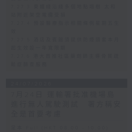
7.27.3 東鐵綫沿綫多個地點塌樹 太和
站附近架空電纜受損
7.27.4 預設醫療指示相關條例星期五生
效
7.27.5 酒店及賓館須提供防煙頭套本月
起生效設一年寬限期
7.27.6 港大首推社區藥劑師主導骨質疏
鬆症篩查服務
24/07/2026
7月24日 運輸署批准機場島
進行無人駕駛測試 署方稱安
全是首要考慮
足本 Full (HKT 08:00 - 10:00)