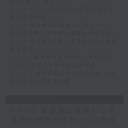
至約1億400萬元
8.6.2 約34%申請人經大學聯招獲正式
遴選取錄資格
8.6.3 私隱專員公署過去三個月收16宗
懷疑假冒電子簽證網站相關查詢或投訴
8.6.4 貿發局第3屆「香港好物節」首度
進軍東盟
8.6.5 5歲男童被虐待致死 母親判囚
22年／性罪行法例公眾諮詢完結
8.6.6 七歲男童感染甲型流感不治 今年
首宗兒童流感離世個案
05/08/2026
8月5日 新皇崗口岸港方口岸
區預計將進行超過100次測試