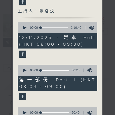
主持人：蕭洛汶
0
seconds
00:00
1:10:40
千禧年代
電台直播
of
1
13/11/2025 - 足本 Full
hour,
特備網頁
PODCASTS
所有集數
(HKT 08:00 - 09:30)
10
minutes,
FACEBOOK
40
seconds
0
您喜歡這個節目嗎?
seconds
00:00
50:20
of
50
第一部份 Part 1 (HKT
minutes,
簡介
GIST
08:04 - 09:00)
20
seconds
主持人：蕭洛汶
《千禧年代》
0
seconds
00:00
20:40