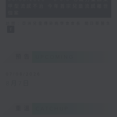
minutes,
甲型流感不治 今年首宗兒童流感離世
35
seconds
個案
訪問：亞洲兒童傳染病學會會長 關日華醫生
預告
UPCOMING
07/08/2026
8月7日
重溫
CATCHUP