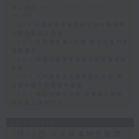
第二部份 Part 2 (HKT 09:04 -
10:00)
7.29.1 行政長官李家超與立法會議員舉
行首次對談交流會
7.29.2 足球盛會獲M品牌 旅發局推門票
消費優惠
7.29.3 厄爾尼諾現象增強全球氣溫或創
新高
7.29.4 乙肝篩查及治理可預防肝癌 衞
生署呼籲市民早驗早處理
7.29.5 修訂性罪行法例 團體倡心理學
家等當法律中介人
28/07/2026
7月28日 八大非本地生報讀