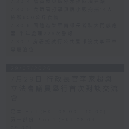
7.30.4 議員就東區停水提四項建議
7.30.5 食環署打擊無牌小販拘捕14人
檢獲600公斤食物
7.30.6 團體為樂華南邨長者裝大門感應
器 半年處理226次警報
7.30.7 房署擬試行公共屋邨設共享單車
專屬泊位
29/07/2026
7月29日 行政長官李家超與
立法會議員舉行首次對談交流
會
足本 Full (HKT 08:00 - 10:00)
第一部份 Part 1 (HKT 08:04 -
09:00)