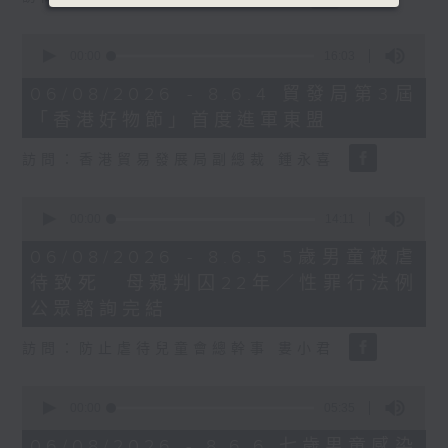
0
seconds
00:00
16:03
of
16
06/08/2026 - 8.6.4 貿發局第3屆
minutes,
「香港好物節」首度進軍東盟
3
seconds
訪問：香港貿易發展局副總裁 鍾永喜
0
seconds
00:00
14:11
of
14
06/08/2026 - 8.6.5 5歲男童被虐
minutes,
待致死 母親判囚22年／性罪行法例
11
seconds
公眾諮詢完結
訪問：防止虐待兒童會總幹事 婁小君
0
seconds
00:00
05:35
of
5
06/08/2026 - 8.6.6 七歲男童感染