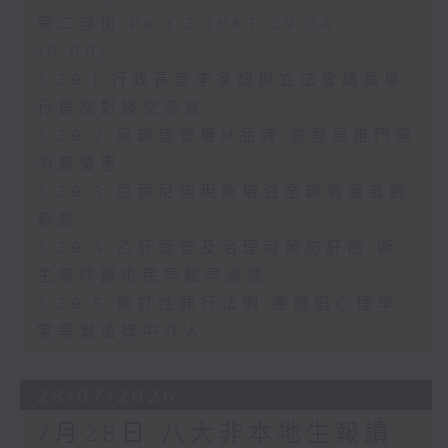
第二部份 Part 2 (HKT 09:04 -
10:00)
7.29.1 行政長官李家超與立法會議員舉
行首次對談交流會
7.29.2 足球盛會獲M品牌 旅發局推門票
消費優惠
7.29.3 厄爾尼諾現象增強全球氣溫或創
新高
7.29.4 乙肝篩查及治理可預防肝癌 衞
生署呼籲市民早驗早處理
7.29.5 修訂性罪行法例 團體倡心理學
家等當法律中介人
28/07/2026
7月28日 八大非本地生報讀