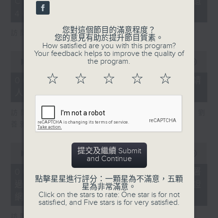
COFFEE騙案涉案總損失增至約1億
3
seconds
400萬元
您對這個節目的滿意程度？
訪問：立法會議員 吳傑莊
您的意見有助於提升節目質素。
How satisfied are you with this program?
Your feedback helps to improve the quality of
0
the program.
seconds
00:00
15:00
of
☆
☆
☆
☆
☆
15
06/08/2026 - 8.6.2 約34%申請
minutes,
人經大學聯招獲正式遴選取錄資格
0
seconds
訪問：香港中文大學入學及學生資助處處長 劉
善雅
0
提交及繼續 Submit
seconds
00:00
08:30
and Continue
of
8
06/08/2026 - 8.6.3 私隱專員公署
minutes,
點擊星星進行評分：一顆星為不滿意，五顆
過去三個月收16宗懷疑假冒電子簽證
30
星為非常滿意。
seconds
Click on the stars to rate: One star is for not
網站相關查詢或投訴
satisfied, and Five stars is for very satisfied.
訪問：個人資料私隱專員 鍾麗玲