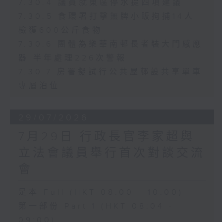
7.30.4 議員就東區停水提四項建議
7.30.5 食環署打擊無牌小販拘捕14人
檢獲600公斤食物
7.30.6 團體為樂華南邨長者裝大門感應
器 半年處理226次警報
7.30.7 房署擬試行公共屋邨設共享單車
專屬泊位
29/07/2026
7月29日 行政長官李家超與
立法會議員舉行首次對談交流
會
足本 Full (HKT 08:00 - 10:00)
第一部份 Part 1 (HKT 08:04 -
09:00)