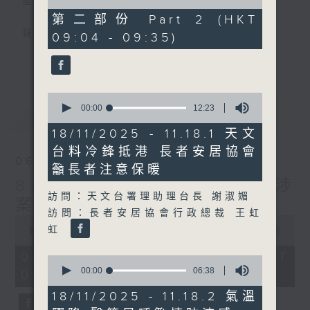
星期一至五
of
21
第二部份 Part 2 (HKT
minutes,
聲音更立體 意見更多元
09:04 - 09:35)
39
seconds
更多...
「千禧年代」鼓勵聽眾及嘉賓作有觀點、有理
據的意見交流，藉此帶出更多新觀點、新意
0
見、新角度。透過時事速遞，每日早晨為廣大
seconds
00:00
12:23
最新
LATEST
聽眾提供最新資訊以迎接新的一天。
of
12
18/11/2025 - 11.18.1 天文
minutes,
監製：林嘉瑜
台料冷鋒抵港 長者安居協會
23
06/08/2026
seconds
籲長者注意保暖
8月6日 FUN COFFEE騙案涉
訪問：天文台署理助理台長 謝淑媚
案總損失增至約1億400萬元
訪問：長者安居協會行政總裁 王虹
0
虹
seconds
00:00
1:37:37
of
1
06/08/2026 - 足本 Full (HKT
0
hour,
seconds
00:00
06:38
08:00 - 10:00)
37
of
minutes,
6
18/11/2025 - 11.18.2 氣溫
37
minutes,
seconds