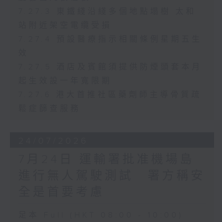
7.27.3 東鐵綫沿綫多個地點塌樹 太和
站附近架空電纜受損
7.27.4 預設醫療指示相關條例星期五生
效
7.27.5 酒店及賓館須提供防煙頭套本月
起生效設一年寬限期
7.27.6 港大首推社區藥劑師主導骨質疏
鬆症篩查服務
24/07/2026
7月24日 運輸署批准機場島
進行無人駕駛測試 署方稱安
全是首要考慮
足本 Full (HKT 08:00 - 10:00)