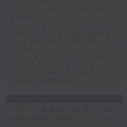
至約1億400萬元
8.6.2 約34%申請人經大學聯招獲正式
遴選取錄資格
8.6.3 私隱專員公署過去三個月收16宗
懷疑假冒電子簽證網站相關查詢或投訴
8.6.4 貿發局第3屆「香港好物節」首度
進軍東盟
8.6.5 5歲男童被虐待致死 母親判囚
22年／性罪行法例公眾諮詢完結
8.6.6 七歲男童感染甲型流感不治 今年
首宗兒童流感離世個案
05/08/2026
8月5日 新皇崗口岸港方口岸
區預計將進行超過100次測試