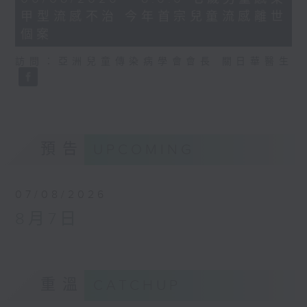
minutes,
甲型流感不治 今年首宗兒童流感離世
35
seconds
個案
訪問：亞洲兒童傳染病學會會長 關日華醫生
預告
UPCOMING
07/08/2026
8月7日
重溫
CATCHUP