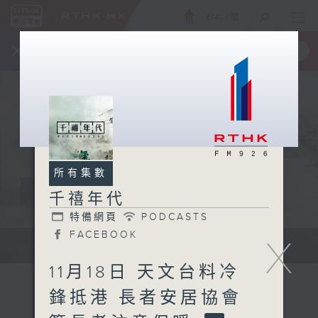
ENG
/
簡
×
全新 RTHK On The Go
取得
一手掌握 RTHK 電台、電視節目
所有集數
千禧年代
特備網頁
PODCASTS
FACEBOOK
X
有觀點、有理據的意見交流。
11月18日 天文台料冷
鋒抵港 長者安居協會