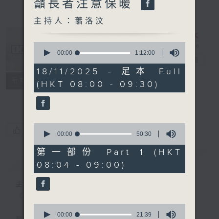
籲長者注意保暖
主持人：蕭洛汶
0
seconds
00:00
1:12:00
千禧年代
電台直播
of
1
18/11/2025 - 足本 Full
hour,
特備網頁
PODCASTS
所有集數
(HKT 08:00 - 09:30)
12
minutes,
FACEBOOK
0
seconds
0
您喜歡這個節目嗎?
seconds
00:00
50:30
of
50
第一部份 Part 1 (HKT
minutes,
簡介
GIST
08:04 - 09:00)
30
seconds
主持人：蕭洛汶
《千禧年代》
0
seconds
00:00
21:39