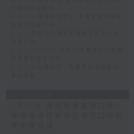
8.3.2 地區諮詢會 李家超指北都大學城
可助港升級轉型
8.3.3 三鐵賽失蹤男子 大美督對開海面
救起送院後不治
8.3.4 新修訂竹棚及金屬棚架安全守則
刊憲生效
8.3.5 「1823」引進AI大數據試行語音
辨識提升處理效率
8.3.6 土瓜灣街市一魚檔魚缸水樣驗出
霍亂弧菌
31/07/2026
7月31日 港深簽署皇崗口岸一
地兩檢合作安排及港方口岸區
使用權協議