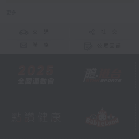
更多 ...
交 通
社 交
聯 絡
公眾回饋