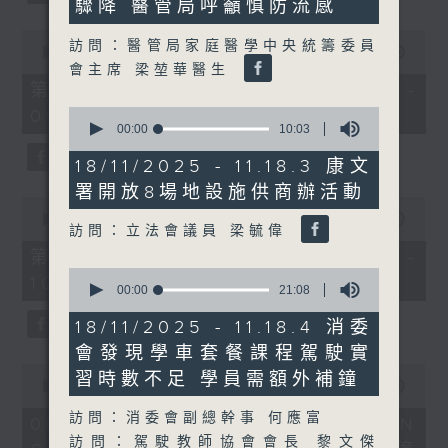
驟降 醫管局呼籲慎防流感
38
seconds
0
訪問：醫管局家庭醫學中央統籌委員
seconds
00:00
50:40
of
會主席 梁堃華醫生
50
第一部份 Part 1 (HKT 08:04 -
minutes,
0
09:00)
40
seconds
00:00
10:03
seconds
of
10
18/11/2025 - 11.18.3 康文
minutes,
署開放8場地設施供商辦活動
3
0
seconds
seconds
00:00
47:07
訪問：立法會議員 梁毓偉
of
47
第二部份 Part 2 (HKT 09:04 -
minutes,
0
10:00)
7
seconds
00:00
21:08
seconds
of
21
18/11/2025 - 11.18.4 消委
minutes,
會發現學車套餐課程駕駛實
8
seconds
0
習時數不足 學員需額外補鐘
seconds
00:00
16:03
of
訪問：消委會副總幹事 何應富
16
06/08/2026 - 8.6.1 FUN
minutes,
訪問：駕駛教師協會會長 黎文傑