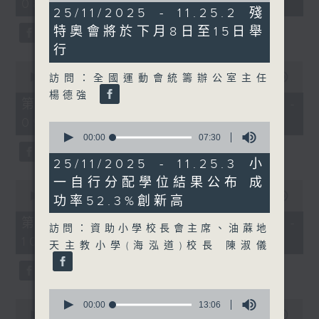
08:00 - 10:00)
37
16
25/11/2025 - 11.25.2 殘
minutes,
minutes,
51
特奧會將於下月8日至15日舉
41
seconds
seconds
行
0
seconds
00:00
50:50
訪問：全國運動會統籌辦公室主任
of
楊德強
50
第一部份 Part 1 (HKT 08:04 -
minutes,
09:00)
50
0
seconds
seconds
00:00
07:30
of
7
25/11/2025 - 11.25.3 小
minutes,
一自行分配學位結果公布 成
30
0
seconds
seconds
00:00
47:11
功率52.3%創新高
of
47
第二部份 Part 2 (HKT 09:04 -
訪問：資助小學校長會主席、油蔴地
minutes,
10:00)
11
天主教小學(海泓道)校長 陳淑儀
seconds
0
0
seconds
00:00
13:06
seconds
00:00
29:37
of