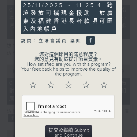
of
13
25/11/2025 - 11.25.4 跨
29
minutes,
07/08/2026 - 8.7.1 立法會研究指
境發放可攜現金援助 於廣
minutes,
6
本港居民境外開支增訪港旅客消費跌/
37
seconds
東及福建香港長者款項可匯
seconds
粵港澳消委會合作 一站式處理投訴
入內地帳戶
十月實施
訪問：立法會議員 梁熙
訪問：立法會議員 姚柏良
訪問：立法會議員 陳凱欣
您對這個節目的滿意程度？
您的意見有助於提升節目質素。
How satisfied are you with this program?
0
Your feedback helps to improve the quality of
seconds
00:00
15:34
the program.
of
15
07/08/2026 - 8.7.2 公屋聯會公布
☆
☆
☆
☆
☆
minutes,
對政府制定香港首份五年規劃土地和
34
seconds
房屋政策建議
訪問：立法會議員、公屋聯會副主席 梁文廣
提交及繼續 Submit
0
and Continue
seconds
00:00
07:46