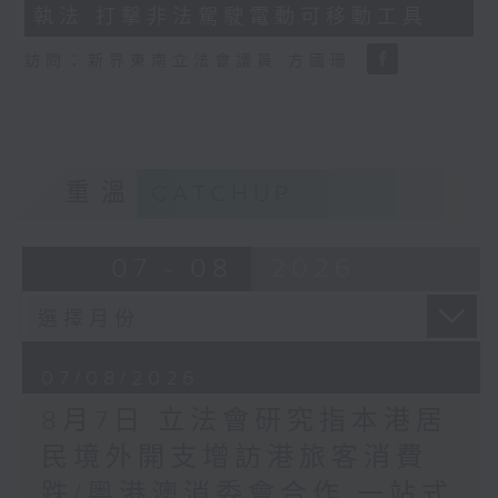
執法 打擊非法駕駛電動可移動工具
18
seconds
訪問：新界東南立法會議員 方國珊
重溫
CATCHUP
07 - 08
2026
07/08/2026
8月7日 立法會研究指本港居
民境外開支增訪港旅客消費
跌/粵港澳消委會合作 一站式