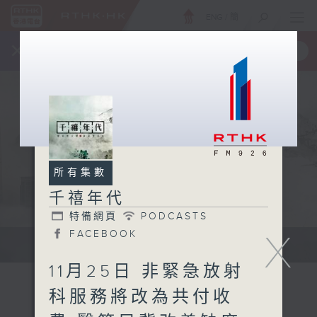
ENG
/
簡
×
全新 RTHK On The Go
取得
一手掌握 RTHK 電台、電視節目
所有集數
千禧年代
特備網頁
PODCASTS
X
FACEBOOK
有觀點、有理據的意見交流。
11月25日 非緊急放射
科服務將改為共付收