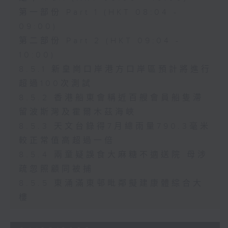
第一部份 Part 1 (HKT 08:04 -
09:00)
第二部份 Part 2 (HKT 09:04 -
10:00)
8.5.1 新皇崗口岸港方口岸區預計將進行
超過100次測試
8.5.2 香港船東會稱近百艘會員船隻滯
留波斯灣及霍爾木茲海峽
8.5.3 天文台錄得7月總雨量790.3毫米
較正常值高超過一倍
8.5.4 兩童疑誤食大麻糖不適送院 母涉
疏忽照顧同被捕
8.5.5 東涌滿東邨毗鄰擬建康體綜合大
樓