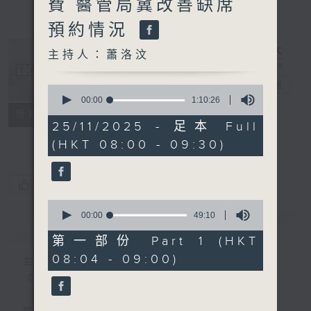
費 醫管局冀改善缺席
預約情況
主持人：蕭洛汶
千禧年代
電台直播
0
seconds
00:00
1:10:26
of
特備網頁
PODCASTS
所有集數
1
25/11/2025 - 足本 Full
FACEBOOK
hour,
(HKT 08:00 - 09:30)
10
minutes,
26
seconds
您喜歡這個節目嗎?
0
seconds
00:00
49:10
簡介
GIST
of
49
第一部份 Part 1 (HKT
minutes,
08:04 - 09:00)
10
主持人：蕭洛汶
seconds
《千禧年代》