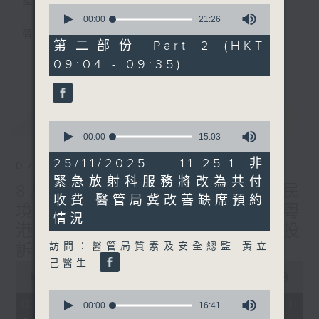
星期一至五
0
seconds
00:00
21:26
of
聲音更立體 意見更多元
21
第二部份 Part 2 (HKT
minutes,
更多...
09:04 - 09:35)
26
「千禧年代」鼓勵聽眾及嘉賓作有觀點、有理
seconds
據的意見交流，藉此帶出更多新觀點、新意
見、新角度。透過時事速遞，每日早晨為廣大
最新
LATEST
聽眾提供最新資訊以迎接新的一天。
0
seconds
00:00
15:03
of
監製：林嘉瑜
15
25/11/2025 - 11.25.1 非
07/08/2026
minutes,
緊急放射科服務將改為共付
3
8月7日 立法會研究指本港居民
seconds
收費 醫管局冀改善缺席預約
境外開支增訪港旅客消費跌/粵
情況
港澳消委會合作 一站式處理投
訪問：醫管局質素及安全總監 黃立
訴 十月實施
己醫生
0
seconds
00:00
1:37:51
of
0
1
07/08/2026 - 足本 Full (HKT
seconds
00:00
16:41
hour,
of