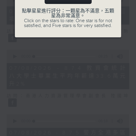
of
7
07/08/2026 - 8.7.3 申訴專員就三
點擊星星進行評分：一顆星為不滿意，五顆
minutes,
星為非常滿意。
項圖書館服務展開主動調查
46
Click on the stars to rate: One star is for not
seconds
satisfied, and Five stars is for very satisfied.
訪問：立法會議員、香港出版總會會長 李家駒
0
seconds
00:00
08:25
of
8
07/08/2026 - 8.7.4 教資會統計
minutes,
八大學士畢業生平均年薪達33.6萬元
25
seconds
升2%
訪問：香港人力資源管理學會副會長 陸國坤
0
seconds
00:00
06:18
of
6
07/08/2026 - 8.7.5 警方全港多區
minutes,