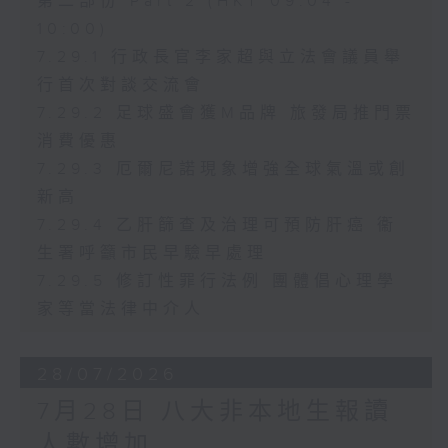
第二部份 Part 2 (HKT 09:04 -
10:00)
7.29.1 行政長官李家超與立法會議員舉
行首次對談交流會
7.29.2 足球盛會獲M品牌 旅發局推門票
消費優惠
7.29.3 厄爾尼諾現象增強全球氣溫或創
新高
7.29.4 乙肝篩查及治理可預防肝癌 衞
生署呼籲市民早驗早處理
7.29.5 修訂性罪行法例 團體倡心理學
家等當法律中介人
28/07/2026
7月28日 八大非本地生報讀
人數增加