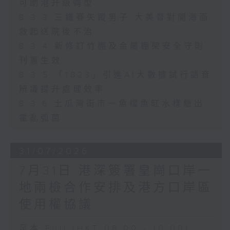
可助港升級轉型
8.3.3 三鐵賽失蹤男子 大美督對開海面
救起送院後不治
8.3.4 新修訂竹棚及金屬棚架安全守則
刊憲生效
8.3.5 「1823」引進AI大數據試行語音
辨識提升處理效率
8.3.6 土瓜灣街市一魚檔魚缸水樣驗出
霍亂弧菌
31/07/2026
7月31日 港深簽署皇崗口岸一
地兩檢合作安排及港方口岸區
使用權協議
足本 Full (HKT 08:00 - 10:00)