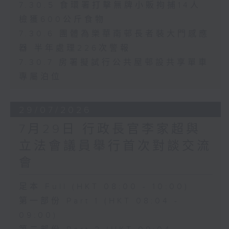
7.30.5 食環署打擊無牌小販拘捕14人
檢獲600公斤食物
7.30.6 團體為樂華南邨長者裝大門感應
器 半年處理226次警報
7.30.7 房署擬試行公共屋邨設共享單車
專屬泊位
29/07/2026
7月29日 行政長官李家超與
立法會議員舉行首次對談交流
會
足本 Full (HKT 08:00 - 10:00)
第一部份 Part 1 (HKT 08:04 -
09:00)