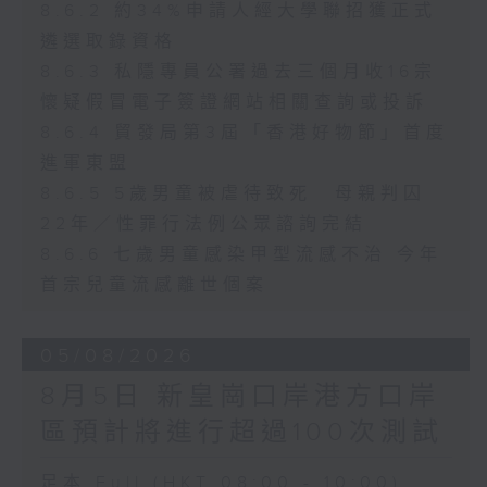
8.6.2 約34%申請人經大學聯招獲正式
遴選取錄資格
8.6.3 私隱專員公署過去三個月收16宗
懷疑假冒電子簽證網站相關查詢或投訴
8.6.4 貿發局第3屆「香港好物節」首度
進軍東盟
8.6.5 5歲男童被虐待致死 母親判囚
22年／性罪行法例公眾諮詢完結
8.6.6 七歲男童感染甲型流感不治 今年
首宗兒童流感離世個案
05/08/2026
8月5日 新皇崗口岸港方口岸
區預計將進行超過100次測試
足本 Full (HKT 08:00 - 10:00)