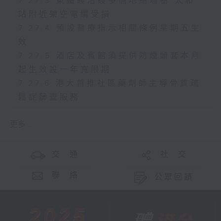
7.27.3 東鐵綫沿綫多個地點塌樹 太和
站附近架空電纜受損
7.27.4 預設醫療指示相關條例星期五生
效
7.27.5 酒店及賓館須提供防煙頭套本月
起生效設一年寬限期
7.27.6 港大首推社區藥劑師主導骨質疏
鬆症篩查服務
更多 ...
交 通
社 交
聯 絡
公眾回饋