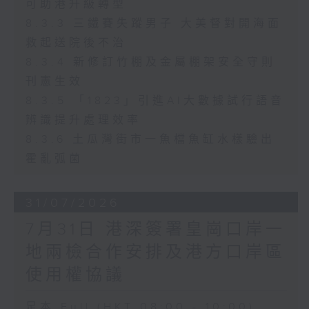
可助港升級轉型
8.3.3 三鐵賽失蹤男子 大美督對開海面
救起送院後不治
8.3.4 新修訂竹棚及金屬棚架安全守則
刊憲生效
8.3.5 「1823」引進AI大數據試行語音
辨識提升處理效率
8.3.6 土瓜灣街市一魚檔魚缸水樣驗出
霍亂弧菌
31/07/2026
7月31日 港深簽署皇崗口岸一
地兩檢合作安排及港方口岸區
使用權協議
足本 Full (HKT 08:00 - 10:00)