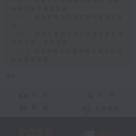
7.27.3 東鐵綫沿綫多個地點塌樹 太和
站附近架空電纜受損
7.27.4 預設醫療指示相關條例星期五生
效
7.27.5 酒店及賓館須提供防煙頭套本月
起生效設一年寬限期
7.27.6 港大首推社區藥劑師主導骨質疏
鬆症篩查服務
更多 ...
交 通
社 交
聯 絡
公眾回饋