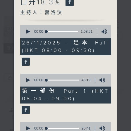
口升18.3%
主持人：蕭洛汶
0
seconds
00:00
1:08:51
千禧年代
電台直播
of
1
26/11/2025 - 足本 Full
hour,
特備網頁
PODCASTS
所有集數
(HKT 08:00 - 09:30)
8
minutes,
FACEBOOK
51
seconds
0
您喜歡這個節目嗎?
seconds
00:00
48:19
of
48
第一部份 Part 1 (HKT
minutes,
簡介
GIST
08:04 - 09:00)
19
seconds
主持人：蕭洛汶
《千禧年代》
0
seconds
00:00
20:41