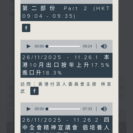
星期一至五
of
20
第二部份 Part 2 (HKT
minutes,
聲音更立體 意見更多元
09:04 - 09:35)
41
seconds
更多...
「千禧年代」鼓勵聽眾及嘉賓作有觀點、有理
據的意見交流，藉此帶出更多新觀點、新意
0
見、新角度。透過時事速遞，每日早晨為廣大
seconds
00:00
09:24
最新
LATEST
聽眾提供最新資訊以迎接新的一天。
of
9
26/11/2025 - 11.26.1 本
minutes,
監製：林嘉瑜
港10月出口按年上升17.5%
24
07/08/2026
seconds
進口升18.3%
8月7日 立法會研究指本港居民
訪問：香港付貨人委員會主席 林宣
境外開支增訪港旅客消費跌/粵
武
港澳消委會合作 一站式處理投
訴 十月實施
0
seconds
00:00
07:33
0
of
seconds
00:00
1:37:51
7
26/11/2025 - 11.26.2 四
of
minutes,
1
07/08/2026 - 足本 Full (HKT
中全會精神宣講會 倡培養人
33
hour,
seconds