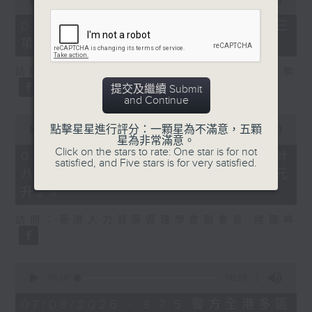
of
7
07/08/2026 - 8.7.3 申訴專員就三
minutes,
項圖書館服務展開主動調查
46
seconds
訪問：立法會議員、香港出版總會會長 李家駒
提交及繼續 Submit
and Continue
0
點擊星星進行評分：一顆星為不滿意，五顆
seconds
00:00
08:25
星為非常滿意。
of
Click on the stars to rate: One star is for not
8
07/08/2026 - 8.7.4 教資會統計
satisfied, and Five stars is for very satisfied.
minutes,
八大學士畢業生平均年薪達33.6萬元
25
seconds
升2%
訪問：香港人力資源管理學會副會長 陸國坤
0
seconds
00:00
06:18
of
6
07/08/2026 - 8.7.5 警方全港多區
minutes,