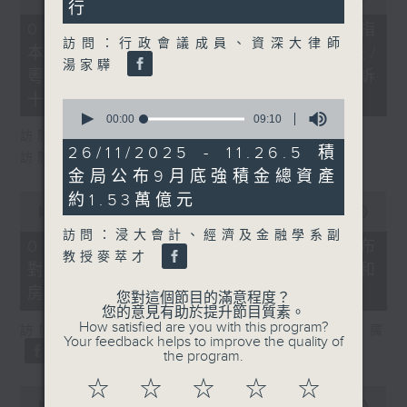
seconds
行
of
29
07/08/2026 - 8.7.1 立法會研究指
minutes,
訪問：行政會議成員、資深大律師
本港居民境外開支增訪港旅客消費跌/
37
湯家驊
seconds
粵港澳消委會合作 一站式處理投訴
十月實施
0
seconds
00:00
09:10
of
訪問：立法會議員 姚柏良
9
26/11/2025 - 11.26.5 積
訪問：立法會議員 陳凱欣
minutes,
金局公布9月底強積金總資產
10
seconds
0
約1.53萬億元
seconds
00:00
15:34
of
訪問：浸大會計、經濟及金融學系副
15
07/08/2026 - 8.7.2 公屋聯會公布
minutes,
教授麥萃才
對政府制定香港首份五年規劃土地和
34
seconds
房屋政策建議
您對這個節目的滿意程度？
您的意見有助於提升節目質素。
How satisfied are you with this program?
訪問：立法會議員、公屋聯會副主席 梁文廣
Your feedback helps to improve the quality of
the program.
☆
☆
☆
☆
☆
0
seconds
00:00
07:46