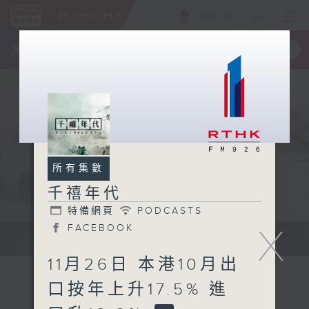
ENG
/
簡
×
全新 RTHK On The Go
取得
一手掌握 RTHK 電台、電視節目
所有集數
千禧年代
特備網頁
PODCASTS
X
FACEBOOK
有觀點、有理據的意見交流。
11月26日 本港10月出
口按年上升17.5% 進