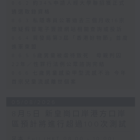
8.6.2 約34%申請人經大學聯招獲正式
遴選取錄資格
8.6.3 私隱專員公署過去三個月收16宗
懷疑假冒電子簽證網站相關查詢或投訴
8.6.4 貿發局第3屆「香港好物節」首度
進軍東盟
8.6.5 5歲男童被虐待致死 母親判囚
22年／性罪行法例公眾諮詢完結
8.6.6 七歲男童感染甲型流感不治 今年
首宗兒童流感離世個案
05/08/2026
8月5日 新皇崗口岸港方口岸
區預計將進行超過100次測試
足本 Full (HKT 08:00 - 10:00)