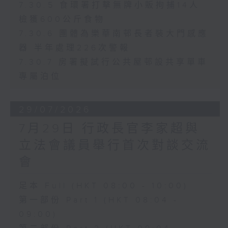
7.30.5 食環署打擊無牌小販拘捕14人
檢獲600公斤食物
7.30.6 團體為樂華南邨長者裝大門感應
器 半年處理226次警報
7.30.7 房署擬試行公共屋邨設共享單車
專屬泊位
29/07/2026
7月29日 行政長官李家超與
立法會議員舉行首次對談交流
會
足本 Full (HKT 08:00 - 10:00)
第一部份 Part 1 (HKT 08:04 -
09:00)