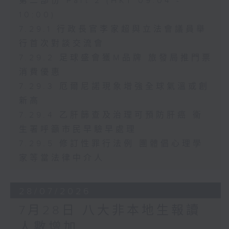
第二部份 Part 2 (HKT 09:04 -
10:00)
7.29.1 行政長官李家超與立法會議員舉
行首次對談交流會
7.29.2 足球盛會獲M品牌 旅發局推門票
消費優惠
7.29.3 厄爾尼諾現象增強全球氣溫或創
新高
7.29.4 乙肝篩查及治理可預防肝癌 衞
生署呼籲市民早驗早處理
7.29.5 修訂性罪行法例 團體倡心理學
家等當法律中介人
28/07/2026
7月28日 八大非本地生報讀
人數增加