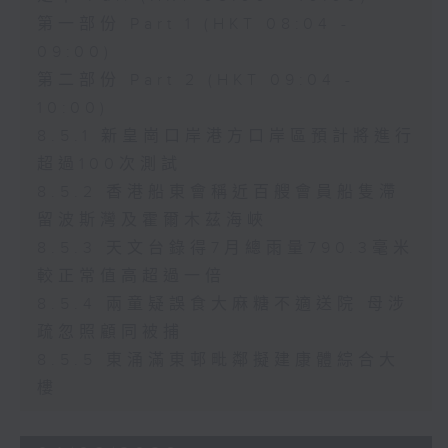
第一部份 Part 1 (HKT 08:04 -
09:00)
第二部份 Part 2 (HKT 09:04 -
10:00)
8.5.1 新皇崗口岸港方口岸區預計將進行
超過100次測試
8.5.2 香港船東會稱近百艘會員船隻滯
留波斯灣及霍爾木茲海峽
8.5.3 天文台錄得7月總雨量790.3毫米
較正常值高超過一倍
8.5.4 兩童疑誤食大麻糖不適送院 母涉
疏忽照顧同被捕
8.5.5 東涌滿東邨毗鄰擬建康體綜合大
樓