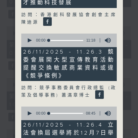
08:00 - 10:00)
37
才推動科技發展
minutes,
51
訪問：香港創科發展協會創會主席
seconds
陳迪源
0
seconds
00:00
50:50
0
of
seconds
00:00
11:18
50
第一部份 Part 1 (HKT 08:04 -
of
minutes,
11
26/11/2025 - 11.26.3 競
09:00)
50
minutes,
seconds
委會展開大型宣傳教育活動
18
seconds
提醒交換敏感商業資料或違
《競爭條例》
0
seconds
00:00
47:11
訪問：競爭事務委員會行政總監 (政
of
47
策及倡導事務) 蕭滿章博士
第二部份 Part 2 (HKT 09:04 -
minutes,
10:00)
11
0
seconds
seconds
00:00
08:45
of
8
26/11/2025 - 11.26.4 立
minutes,
0
法會換屆選舉將於12月7日舉
45
seconds
00:00
29:37