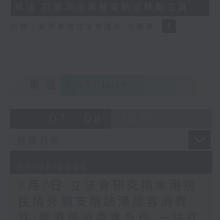
執法 打擊非法駕駛電動可移動工具
18
seconds
訪問：新界東南立法會議員 方國珊
重溫
CATCHUP
07 - 08
2026
07/08/2026
8月7日 立法會研究指本港居
民境外開支增訪港旅客消費
跌/粵港澳消委會合作 一站式