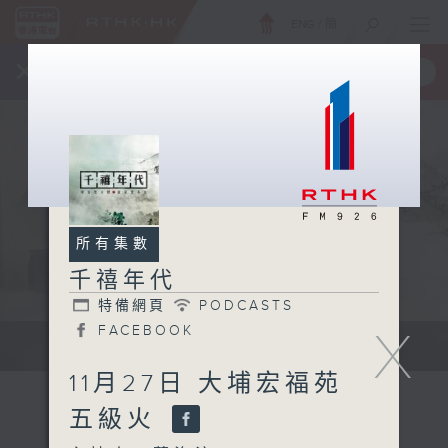
ENG
/
簡
×
全新 RTHK On The Go
取得
一手掌握 RTHK 電台、電視節目
所有集數
千禧年代
特備網頁
PODCASTS
X
FACEBOOK
有觀點、有理據的意見交流。
11月27日 大埔宏福苑
五級火