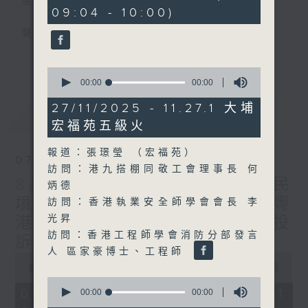
星期一至五
seconds
09:04 - 10:00)
聲音更立體 意見更多元
更多...
「千禧年代」鼓勵聽眾及嘉賓作有觀點、有理
0
seconds
00:00
00:00
據的意見交流，藉此帶出更多新觀點、新意
of
見、新角度。透過時事速遞，每日早晨為廣大
0
27/11/2025 - 11.27.1 大埔
最新
LATEST
seconds
聽眾提供最新資訊以迎接新的一天。
宏福苑五級火
監製：林嘉瑜
報道：張璟瑩 （宏福苑）
07/08/2026
訪問：港九搭棚同敬工會理事長 何
8月7日 立法會研究指本港居民
炳德
境外開支增訪港旅客消費跌/粵
訪問：香港執業安全師學會會長 李
光昇
港澳消委會合作 一站式處理投
訪問：香港工程師學會消防分部發言
訴 十月實施
人 區家豪博士、工程師
0
seconds
00:00
1:37:51
of
0
1
07/08/2026 - 足本 Full (HKT
seconds
00:00
00:00
hour,
of