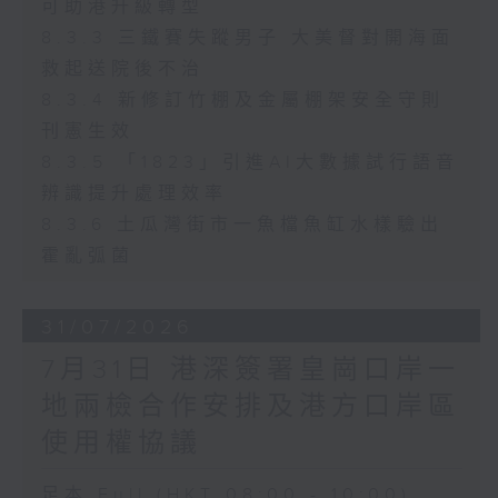
可助港升級轉型
8.3.3 三鐵賽失蹤男子 大美督對開海面
救起送院後不治
8.3.4 新修訂竹棚及金屬棚架安全守則
刊憲生效
8.3.5 「1823」引進AI大數據試行語音
辨識提升處理效率
8.3.6 土瓜灣街市一魚檔魚缸水樣驗出
霍亂弧菌
31/07/2026
7月31日 港深簽署皇崗口岸一
地兩檢合作安排及港方口岸區
使用權協議
足本 Full (HKT 08:00 - 10:00)