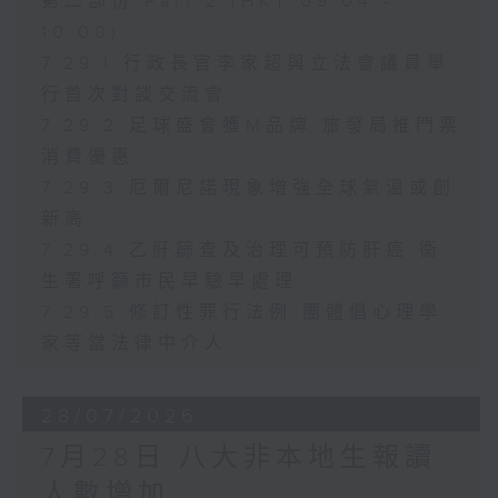
第二部份 Part 2 (HKT 09:04 -
10:00)
7.29.1 行政長官李家超與立法會議員舉
行首次對談交流會
7.29.2 足球盛會獲M品牌 旅發局推門票
消費優惠
7.29.3 厄爾尼諾現象增強全球氣溫或創
新高
7.29.4 乙肝篩查及治理可預防肝癌 衞
生署呼籲市民早驗早處理
7.29.5 修訂性罪行法例 團體倡心理學
家等當法律中介人
28/07/2026
7月28日 八大非本地生報讀
人數增加