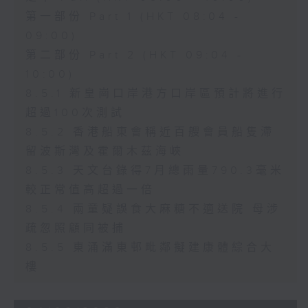
第一部份 Part 1 (HKT 08:04 -
09:00)
第二部份 Part 2 (HKT 09:04 -
10:00)
8.5.1 新皇崗口岸港方口岸區預計將進行
超過100次測試
8.5.2 香港船東會稱近百艘會員船隻滯
留波斯灣及霍爾木茲海峽
8.5.3 天文台錄得7月總雨量790.3毫米
較正常值高超過一倍
8.5.4 兩童疑誤食大麻糖不適送院 母涉
疏忽照顧同被捕
8.5.5 東涌滿東邨毗鄰擬建康體綜合大
樓