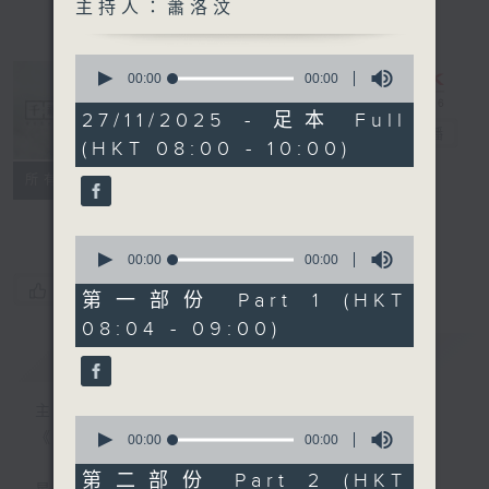
主持人：蕭洛汶
0
seconds
00:00
00:00
of
0
27/11/2025 - 足本 Full
seconds
千禧年代
電台直播
(HKT 08:00 - 10:00)
特備網頁
PODCASTS
所有集數
FACEBOOK
0
seconds
00:00
00:00
of
您喜歡這個節目嗎?
0
第一部份 Part 1 (HKT
seconds
08:04 - 09:00)
簡介
GIST
主持人：蕭洛汶
0
《千禧年代》
seconds
00:00
00:00
of
0
第二部份 Part 2 (HKT