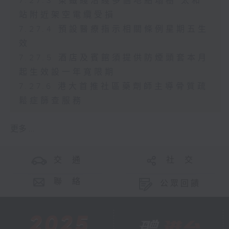
7.27.3 東鐵綫沿綫多個地點塌樹 太和
站附近架空電纜受損
7.27.4 預設醫療指示相關條例星期五生
效
7.27.5 酒店及賓館須提供防煙頭套本月
起生效設一年寬限期
7.27.6 港大首推社區藥劑師主導骨質疏
鬆症篩查服務
更多 ...
交 通
社 交
聯 絡
公眾回饋