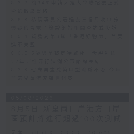
8.6.2 約34%申請人經大學聯招獲正式
遴選取錄資格
8.6.3 私隱專員公署過去三個月收16宗
懷疑假冒電子簽證網站相關查詢或投訴
8.6.4 貿發局第3屆「香港好物節」首度
進軍東盟
8.6.5 5歲男童被虐待致死 母親判囚
22年／性罪行法例公眾諮詢完結
8.6.6 七歲男童感染甲型流感不治 今年
首宗兒童流感離世個案
05/08/2026
8月5日 新皇崗口岸港方口岸
區預計將進行超過100次測試
足本 Full (HKT 08:00 - 10:00)