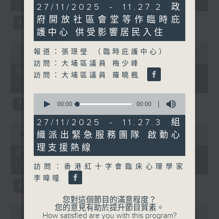
08:00 - 10:00)
37
0
27/11/2025 - 11.27.2 政
minutes,
seconds
51
府開放社區會堂等作臨時庇
seconds
護中心 供受影響居民入住
0
報道：張璟瑩 （臨時庇護中心）
seconds
00:00
50:50
of
訪問：大埔區議員 梅少峰
50
第一部份 Part 1 (HKT 08:04 -
訪問：大埔區議員 羅曉楓
minutes,
09:00)
50
seconds
0
seconds
00:00
00:00
of
0
27/11/2025 - 11.27.3 組
0
seconds
織派出緊急服務團隊 啟動心
seconds
00:00
47:11
of
理支援熱線
47
第二部份 Part 2 (HKT 09:04 -
minutes,
10:00)
11
訪問：香港紅十字會臨床心理學家
seconds
李暐曈
您對這個節目的滿意程度？
您的意見有助於提升節目質素。
0
How satisfied are you with this program?
seconds
00:00
29:37