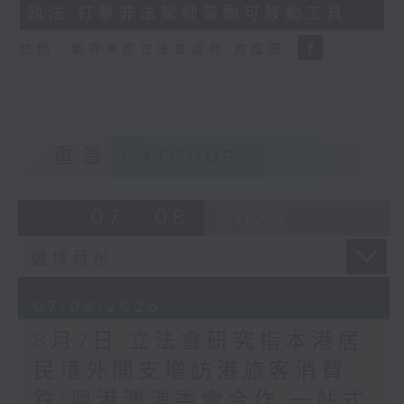
執法 打擊非法駕駛電動可移動工具
18
seconds
訪問：新界東南立法會議員 方國珊
重溫
CATCHUP
07 - 08
2026
07/08/2026
8月7日 立法會研究指本港居
民境外開支增訪港旅客消費
跌/粵港澳消委會合作 一站式