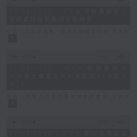
of
7
07/08/2026 - 8.7.3 申訴專員就三
minutes,
項圖書館服務展開主動調查
46
seconds
訪問：立法會議員、香港出版總會會長 李家駒
0
seconds
00:00
08:25
of
8
07/08/2026 - 8.7.4 教資會統計
minutes,
八大學士畢業生平均年薪達33.6萬元
25
seconds
升2%
訪問：香港人力資源管理學會副會長 陸國坤
0
seconds
00:00
06:18
of
6
07/08/2026 - 8.7.5 警方全港多區
minutes,