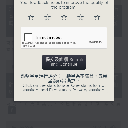
Your feedback helps to improve the quality of
of
the program.
29
07/08/2026 - 8.7.1 立法會研究指
minutes,
☆
☆
☆
☆
☆
本港居民境外開支增訪港旅客消費跌/
37
seconds
粵港澳消委會合作 一站式處理投訴
十月實施
訪問：立法會議員 姚柏良
訪問：立法會議員 陳凱欣
提交及繼續 Submit
0
and Continue
seconds
00:00
15:34
of
15
點擊星星進行評分：一顆星為不滿意，五顆
07/08/2026 - 8.7.2 公屋聯會公布
minutes,
星為非常滿意。
對政府制定香港首份五年規劃土地和
34
Click on the stars to rate: One star is for not
seconds
satisfied, and Five stars is for very satisfied.
房屋政策建議
訪問：立法會議員、公屋聯會副主席 梁文廣
0
seconds
00:00
07:46