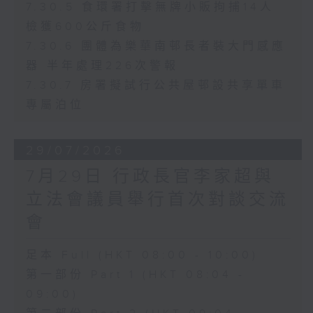
7.30.5 食環署打擊無牌小販拘捕14人
檢獲600公斤食物
7.30.6 團體為樂華南邨長者裝大門感應
器 半年處理226次警報
7.30.7 房署擬試行公共屋邨設共享單車
專屬泊位
29/07/2026
7月29日 行政長官李家超與
立法會議員舉行首次對談交流
會
足本 Full (HKT 08:00 - 10:00)
第一部份 Part 1 (HKT 08:04 -
09:00)