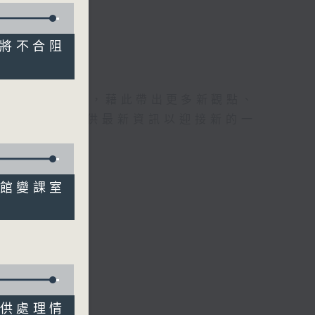
有人將不合阻
理據的意見交流，藉此帶出更多新觀點、
為廣大聽眾提供最新資訊以迎接新的一
體育館變課室
 提供處理情