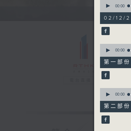
0
seconds
00:00
of
1
02/12/2
hour,
35
minutes,
0
seconds
90%
0
seconds
00:00
of
48
第一部份 P
minutes,
30
seconds
90%
電台直播
0
seconds
00:00
of
46
第二部份 P
minutes,
40
seconds
90%