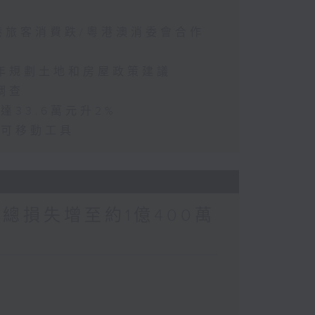
訪港旅客消費跌/粵港澳消委會合作
五年規劃土地和房屋政策建議
調查
達33.6萬元升2%
動可移動工具
涉案總損失增至約1億400萬