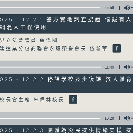
25:58
星期一至五
/2025 - 12.2.1 警方實地調查搜證 懷疑
聲音更立體 意見更多元
網混入工程使用
Volume
界立法會議員 盧偉國
「千禧年代」鼓勵聽眾及嘉賓作有觀點、有
建造業分包商聯會永遠榮譽會長 伍新華
新意見、新角度。透過時事速遞，每日早晨
天。
11:40
監製：林嘉瑜
/2025 - 12.2.2 停課學校逐步復課 教大
Volume
校長會主席 朱偉林校長
13:28
/2025 - 12.2.3 團體為災民提供情緒支援