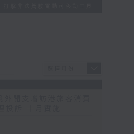
多區執法 打擊非法駕駛電動可移動工具
民境外開支增訪港旅客消費
理投訴 十月實施