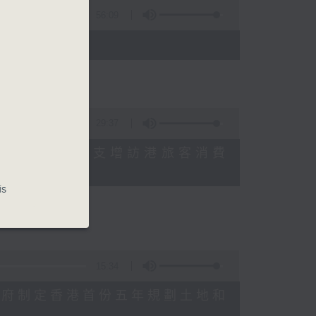
56:09
)
29:37
研究指本港居民境外開支增訪港旅客消費
十月實施
is
15:34
公布對政府制定香港首份五年規劃土地和