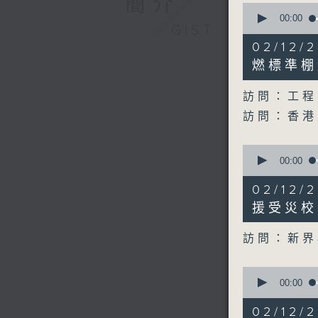
簡介
0
seconds
00:00
GIST
of
25
02/12
minutes,
58
燃標準棚
seconds
90%
訪問：工程
訪問：香港
0
seconds
00:00
of
11
02/12
minutes,
40
援受災校
seconds
90%
訪問：新界
0
seconds
00:00
of
13
02/12
minutes,