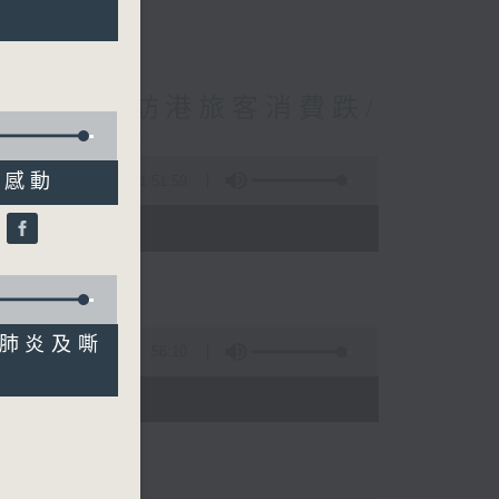
境外開支增訪港旅客消費跌/
 十月實施
令人感動
1:51:59
 - 10:00)
怡
併發肺炎及嘶
56:10
)