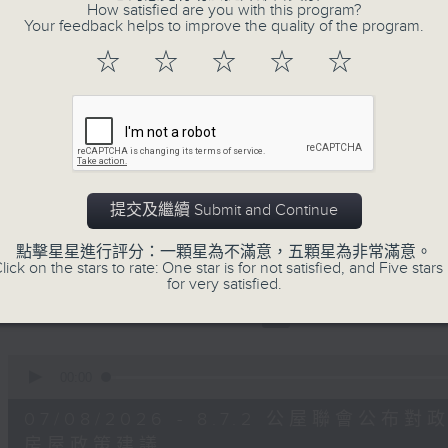
0
How satisfied are you with this program?
seconds
00:00
Your feedback helps to improve the quality of the program.
of
56
☆
☆
☆
☆
☆
第二部份 Part 2 (HKT 09:04 - 10:00
minutes,
9
seconds
Volume
90%
0
seconds
00:00
of
29
提交及繼續 Submit and Continue
07/08/2026 - 8.7.1 立法會
minutes,
37
跌/粵港澳消委會合作 一站式處理投訴 
點擊星星進行評分：一顆星為不滿意，五顆星為非常滿意。
seconds
Volume
lick on the stars to rate: One star is for not satisfied, and Five stars 
90%
for very satisfied.
訪問：立法會議員 姚柏良
訪問：立法會議員 陳凱欣
0
seconds
00:00
of
15
07/08/2026 - 8.7.2 公屋聯會
minutes,
34
房屋政策建議