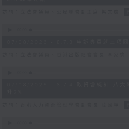
seconds
Volume
90%
訪問：立法會議員、公屋聯會副主席 梁文廣
0
seconds
00:00
of
7
07/08/2026 - 8.7.3 申訴專員
minutes,
46
seconds
Volume
訪問：立法會議員、香港出版總會會長 李家駒
90%
0
seconds
00:00
of
8
07/08/2026 - 8.7.4 教資會統計
minutes,
25
升2%
seconds
Volume
90%
訪問：香港人力資源管理學會副會長 陸國坤
0
seconds
00:00
of