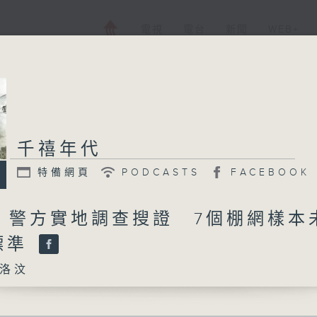
電視
電台
新聞
WEB+
千禧年代
特備網頁
PODCASTS
FACEBOOK
日 警方實地調查搜證 7個棚網樣本
標準
洛汶