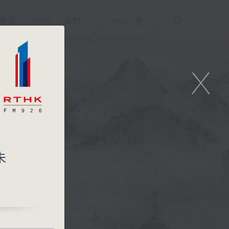
重溫
APPS
我們
ENG
/
簡
X
未