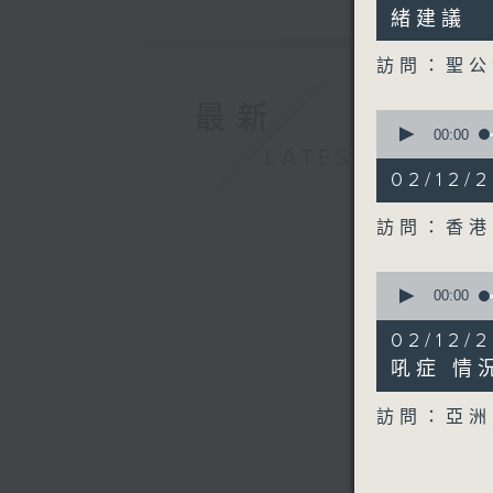
28
緒建議
seconds
90%
訪問：聖公
最新
0
seconds
00:00
of
LATEST
12
02/12
minutes,
6
seconds
訪問：香
90%
0
seconds
00:00
of
6
02/12
minutes,
41
吼症 情
seconds
90%
訪問：亞洲