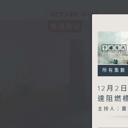
所有集數
12月2
達阻燃
主持人：蕭