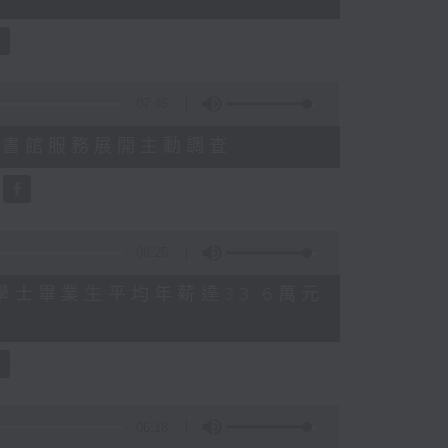
07:46
就三項圖書館服務展開主動調查
08:25
 八大學士畢業生平均年薪達33.6萬元
06:18