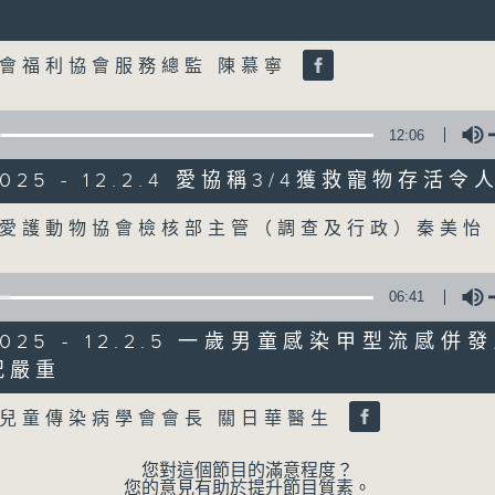
Volume
07/08/2026
會福利協會服務總監 陳慕寧
8月7日 立法會研究指本港居民
粵港澳消委會合作 一站式處理投訴
12:06
0
/2025 - 12.2.4 愛協稱3/4獲救寵物存活
seconds
00:00
of
1
07/08/2026 - 足本 Full (HKT 08:04
Volume
港愛護動物協會檢核部主管（調查及行政）秦美
hour,
51
minutes,
59
06:41
seconds
Volume
90%
0
/2025 - 12.2.5 一歲男童感染甲型流感
seconds
00:00
of
況嚴重
56
Volume
第一部份 Part 1 (HKT 08:04 - 09:00
minutes,
兒童傳染病學會會長 關日華醫生
10
seconds
Volume
90%
您對這個節目的滿意程度？
您的意見有助於提升節目質素。