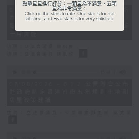
of
點擊星星進行評分：一顆星為不滿意，五顆
29
星為非常滿意。
07/08/2026 - 8.7.1 立法會研究指
minutes,
Click on the stars to rate: One star is for not
本港居民境外開支增訪港旅客消費跌/
37
satisfied, and Five stars is for very satisfied.
seconds
粵港澳消委會合作 一站式處理投訴
十月實施
訪問：立法會議員 姚柏良
訪問：立法會議員 陳凱欣
0
seconds
00:00
15:34
of
15
07/08/2026 - 8.7.2 公屋聯會公布
minutes,
對政府制定香港首份五年規劃土地和
34
seconds
房屋政策建議
訪問：立法會議員、公屋聯會副主席 梁文廣
0
seconds
00:00
07:46