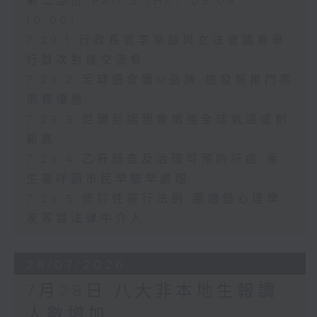
第二部份 Part 2 (HKT 09:04 -
10:00)
7.29.1 行政長官李家超與立法會議員舉
行首次對談交流會
7.29.2 足球盛會獲M品牌 旅發局推門票
消費優惠
7.29.3 厄爾尼諾現象增強全球氣溫或創
新高
7.29.4 乙肝篩查及治理可預防肝癌 衞
生署呼籲市民早驗早處理
7.29.5 修訂性罪行法例 團體倡心理學
家等當法律中介人
28/07/2026
7月28日 八大非本地生報讀
人數增加