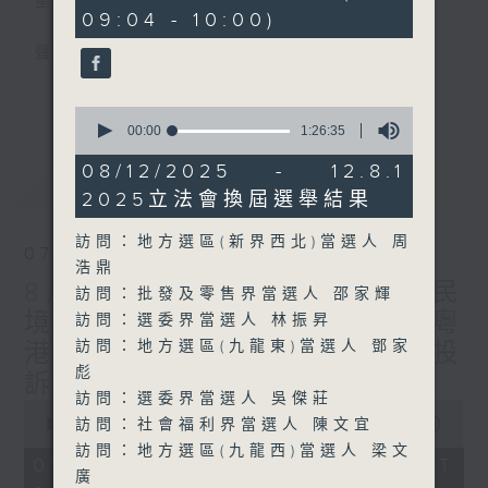
星期一至五
minutes,
09:04 - 10:00)
53
seconds
聲音更立體 意見更多元
更多...
「千禧年代」鼓勵聽眾及嘉賓作有觀點、有理
0
seconds
00:00
1:26:35
據的意見交流，藉此帶出更多新觀點、新意
of
見、新角度。透過時事速遞，每日早晨為廣大
1
08/12/2025 - 12.8.1
最新
LATEST
hour,
聽眾提供最新資訊以迎接新的一天。
2025立法會換屆選舉結果
26
minutes,
35
監製：林嘉瑜
訪問：地方選區(新界西北)當選人 周
seconds
07/08/2026
浩鼎
8月7日 立法會研究指本港居民
訪問：批發及零售界當選人 邵家輝
境外開支增訪港旅客消費跌/粵
訪問：選委界當選人 林振昇
訪問：地方選區(九龍東)當選人 鄧家
港澳消委會合作 一站式處理投
彪
訴 十月實施
訪問：選委界當選人 吳傑莊
0
seconds
00:00
1:37:51
訪問：社會福利界當選人 陳文宜
of
訪問：地方選區(九龍西)當選人 梁文
1
07/08/2026 - 足本 Full (HKT
hour,
廣