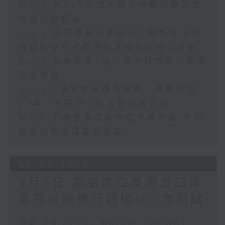
8.6.2 約34%申請人經大學聯招獲正式
遴選取錄資格
8.6.3 私隱專員公署過去三個月收16宗
懷疑假冒電子簽證網站相關查詢或投訴
8.6.4 貿發局第3屆「香港好物節」首度
進軍東盟
8.6.5 5歲男童被虐待致死 母親判囚
22年／性罪行法例公眾諮詢完結
8.6.6 七歲男童感染甲型流感不治 今年
首宗兒童流感離世個案
05/08/2026
8月5日 新皇崗口岸港方口岸
區預計將進行超過100次測試
足本 Full (HKT 08:00 - 10:00)