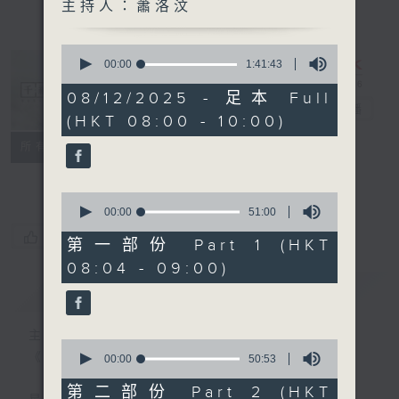
主持人：蕭洛汶
0
seconds
00:00
1:41:43
of
1
08/12/2025 - 足本 Full
hour,
千禧年代
電台直播
(HKT 08:00 - 10:00)
41
minutes,
特備網頁
PODCASTS
所有集數
43
seconds
FACEBOOK
0
seconds
00:00
51:00
of
您喜歡這個節目嗎?
51
第一部份 Part 1 (HKT
minutes,
08:04 - 09:00)
0
seconds
簡介
GIST
主持人：蕭洛汶
0
《千禧年代》
seconds
00:00
50:53
of
50
第二部份 Part 2 (HKT