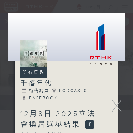
ENG
/
簡
×
全新 RTHK On The Go
取得
一手掌握 RTHK 電台、電視節目
所有集數
千禧年代
特備網頁
PODCASTS
X
FACEBOOK
有觀點、有理據的意見交流。
12月8日 2025立法
會換屆選舉結果