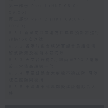
第一部份 Part 1 (HKT 08:04 -
09:00)
第二部份 Part 2 (HKT 09:04 -
10:00)
8.5.1 新皇崗口岸港方口岸區預計將進行
超過100次測試
8.5.2 香港船東會稱近百艘會員船隻滯
留波斯灣及霍爾木茲海峽
8.5.3 天文台錄得7月總雨量790.3毫米
較正常值高超過一倍
8.5.4 兩童疑誤食大麻糖不適送院 母涉
疏忽照顧同被捕
8.5.5 東涌滿東邨毗鄰擬建康體綜合大
樓