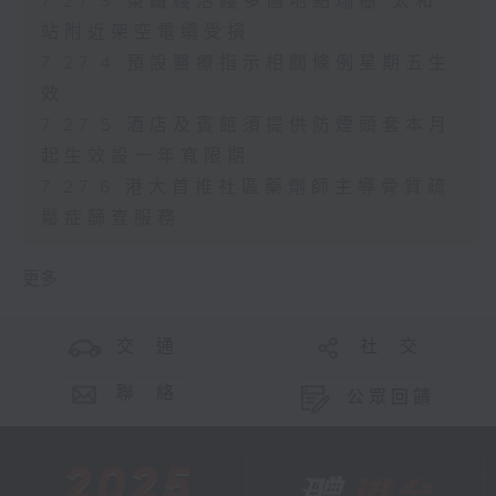
7.27.3 東鐵綫沿綫多個地點塌樹 太和
站附近架空電纜受損
7.27.4 預設醫療指示相關條例星期五生
效
7.27.5 酒店及賓館須提供防煙頭套本月
起生效設一年寬限期
7.27.6 港大首推社區藥劑師主導骨質疏
鬆症篩查服務
更多 ...
交 通
社 交
聯 絡
公眾回饋