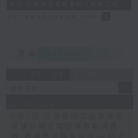
執法 打擊非法駕駛電動可移動工具
18
seconds
訪問：新界東南立法會議員 方國珊
重溫
CATCHUP
07 - 08
2026
07/08/2026
8月7日 立法會研究指本港居
民境外開支增訪港旅客消費
跌/粵港澳消委會合作 一站式