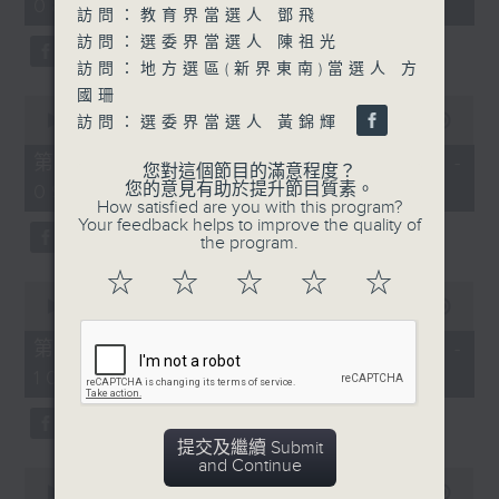
08:00 - 10:00)
37
訪問：教育界當選人 鄧飛
minutes,
51
訪問：選委界當選人 陳祖光
seconds
訪問：地方選區(新界東南)當選人 方
國珊
0
seconds
00:00
50:50
訪問：選委界當選人 黃錦輝
of
50
第一部份 Part 1 (HKT 08:04 -
您對這個節目的滿意程度？
minutes,
您的意見有助於提升節目質素。
09:00)
50
How satisfied are you with this program?
seconds
Your feedback helps to improve the quality of
the program.
☆
☆
☆
☆
☆
0
seconds
00:00
47:11
of
47
第二部份 Part 2 (HKT 09:04 -
minutes,
10:00)
11
seconds
提交及繼續 Submit
and Continue
0
seconds
00:00
29:37