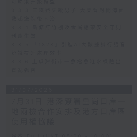
可助港升級轉型
8.3.3 三鐵賽失蹤男子 大美督對開海面
救起送院後不治
8.3.4 新修訂竹棚及金屬棚架安全守則
刊憲生效
8.3.5 「1823」引進AI大數據試行語音
辨識提升處理效率
8.3.6 土瓜灣街市一魚檔魚缸水樣驗出
霍亂弧菌
31/07/2026
7月31日 港深簽署皇崗口岸一
地兩檢合作安排及港方口岸區
使用權協議
足本 Full (HKT 08:00 - 10:00)