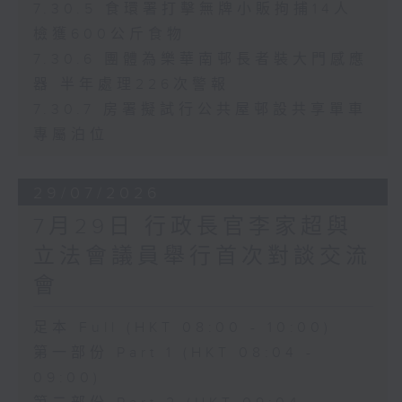
7.30.5 食環署打擊無牌小販拘捕14人
檢獲600公斤食物
7.30.6 團體為樂華南邨長者裝大門感應
器 半年處理226次警報
7.30.7 房署擬試行公共屋邨設共享單車
專屬泊位
29/07/2026
7月29日 行政長官李家超與
立法會議員舉行首次對談交流
會
足本 Full (HKT 08:00 - 10:00)
第一部份 Part 1 (HKT 08:04 -
09:00)