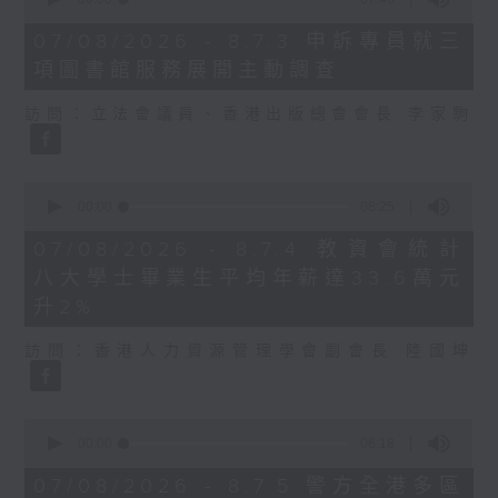
of
7
07/08/2026 - 8.7.3 申訴專員就三
minutes,
項圖書館服務展開主動調查
46
seconds
訪問：立法會議員、香港出版總會會長 李家駒
0
seconds
00:00
08:25
of
8
07/08/2026 - 8.7.4 教資會統計
minutes,
八大學士畢業生平均年薪達33.6萬元
25
seconds
升2%
訪問：香港人力資源管理學會副會長 陸國坤
0
seconds
00:00
06:18
of
6
07/08/2026 - 8.7.5 警方全港多區
minutes,