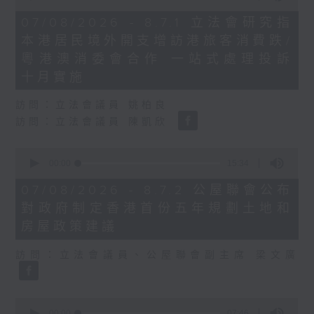
of
29
07/08/2026 - 8.7.1 立法會研究指
minutes,
本港居民境外開支增訪港旅客消費跌/
37
seconds
粵港澳消委會合作 一站式處理投訴
十月實施
訪問：立法會議員 姚柏良
訪問：立法會議員 陳凱欣
0
seconds
00:00
15:34
of
15
07/08/2026 - 8.7.2 公屋聯會公布
minutes,
對政府制定香港首份五年規劃土地和
34
seconds
房屋政策建議
訪問：立法會議員、公屋聯會副主席 梁文廣
0
seconds
00:00
07:46