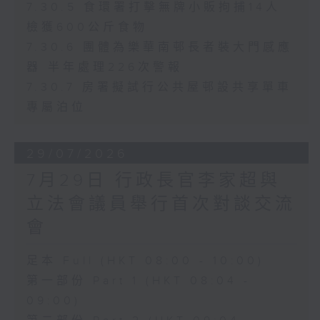
7.30.5 食環署打擊無牌小販拘捕14人
檢獲600公斤食物
7.30.6 團體為樂華南邨長者裝大門感應
器 半年處理226次警報
7.30.7 房署擬試行公共屋邨設共享單車
專屬泊位
29/07/2026
7月29日 行政長官李家超與
立法會議員舉行首次對談交流
會
足本 Full (HKT 08:00 - 10:00)
第一部份 Part 1 (HKT 08:04 -
09:00)