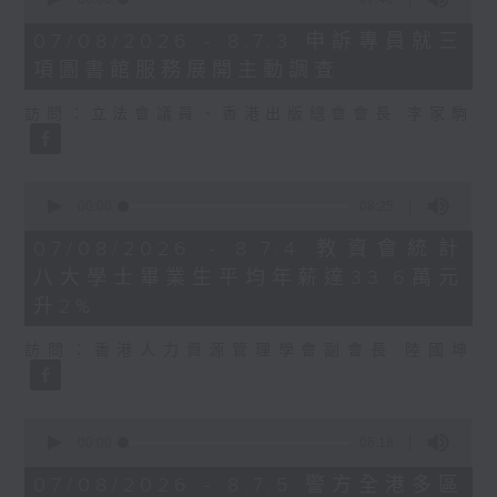
of
7
07/08/2026 - 8.7.3 申訴專員就三
minutes,
項圖書館服務展開主動調查
46
seconds
訪問：立法會議員、香港出版總會會長 李家駒
0
seconds
00:00
08:25
of
8
07/08/2026 - 8.7.4 教資會統計
minutes,
八大學士畢業生平均年薪達33.6萬元
25
seconds
升2%
訪問：香港人力資源管理學會副會長 陸國坤
0
seconds
00:00
06:18
of
6
07/08/2026 - 8.7.5 警方全港多區
minutes,