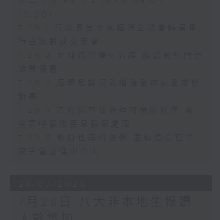
第二部份 Part 2 (HKT 09:04 -
10:00)
7.29.1 行政長官李家超與立法會議員舉
行首次對談交流會
7.29.2 足球盛會獲M品牌 旅發局推門票
消費優惠
7.29.3 厄爾尼諾現象增強全球氣溫或創
新高
7.29.4 乙肝篩查及治理可預防肝癌 衞
生署呼籲市民早驗早處理
7.29.5 修訂性罪行法例 團體倡心理學
家等當法律中介人
28/07/2026
7月28日 八大非本地生報讀
人數增加