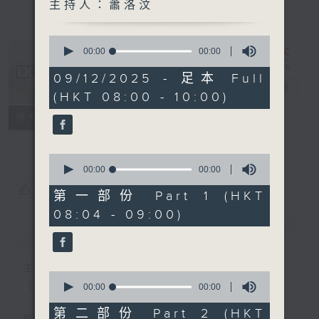
主持人：蕭洛汶
0
seconds
00:00
00:00
of
0
09/12/2025 - 足本 Full
seconds
千禧年代
電台直播
(HKT 08:00 - 10:00)
特備網頁
PODCASTS
所有集數
FACEBOOK
0
seconds
00:00
00:00
of
您喜歡這個節目嗎?
0
第一部份 Part 1 (HKT
seconds
08:04 - 09:00)
簡介
GIST
主持人：蕭洛汶
0
《千禧年代》
seconds
00:00
00:00
of
0
第二部份 Part 2 (HKT