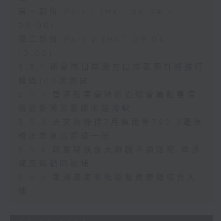
第一部份 Part 1 (HKT 08:04 -
09:00)
第二部份 Part 2 (HKT 09:04 -
10:00)
8.5.1 新皇崗口岸港方口岸區預計將進行
超過100次測試
8.5.2 香港船東會稱近百艘會員船隻滯
留波斯灣及霍爾木茲海峽
8.5.3 天文台錄得7月總雨量790.3毫米
較正常值高超過一倍
8.5.4 兩童疑誤食大麻糖不適送院 母涉
疏忽照顧同被捕
8.5.5 東涌滿東邨毗鄰擬建康體綜合大
樓