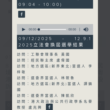
星期一至五
seconds
09:04 - 10:00)
聲音更立體 意見更多元
更多...
「千禧年代」鼓勵聽眾及嘉賓作有觀點、有理
0
seconds
00:00
1:11:26
據的意見交流，藉此帶出更多新觀點、新意
of
見、新角度。透過時事速遞，每日早晨為廣大
1
09/12/2025 - 12.9.1
最新
LATEST
hour,
聽眾提供最新資訊以迎接新的一天。
2025立法會換屆選舉結果
11
minutes,
26
監製：林嘉瑜
訪問：工聯會理事長 黃國
seconds
07/08/2026
訪問：經民聯主席 盧偉國
8月7日 立法會研究指本港居民
訪問：地方選區(新界東北)當選人 李
境外開支增訪港旅客消費跌/粵
梓敬
訪問：選委界當選人 林筱魯
港澳消委會合作 一站式處理投
訪問：地方選區(新界北)當選人 譚鎮
訴 十月實施
國
0
seconds
00:00
1:37:51
訪問：選委界當選人 陳凱欣
of
訪問：港大政治與公共行政學系名譽
1
07/08/2026 - 足本 Full (HKT
hour,
教授 盧兆興