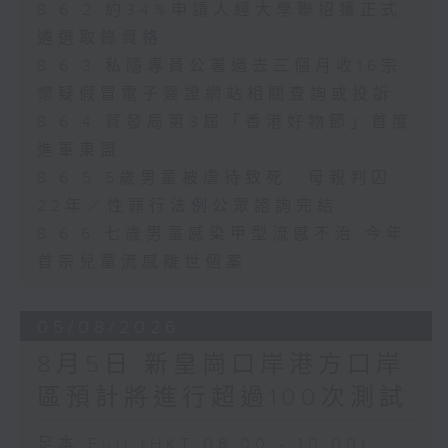
8.6.2 約34%申請人經大學聯招獲正式
遴選取錄資格
8.6.3 私隱專員公署過去三個月收16宗
懷疑假冒電子簽證網站相關查詢或投訴
8.6.4 貿發局第3屆「香港好物節」首度
進軍東盟
8.6.5 5歲男童被虐待致死 母親判囚
22年／性罪行法例公眾諮詢完結
8.6.6 七歲男童感染甲型流感不治 今年
首宗兒童流感離世個案
05/08/2026
8月5日 新皇崗口岸港方口岸
區預計將進行超過100次測試
足本 Full (HKT 08:00 - 10:00)