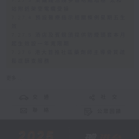
7.27.3 東鐵綫沿綫多個地點塌樹 太和
站附近架空電纜受損
7.27.4 預設醫療指示相關條例星期五生
效
7.27.5 酒店及賓館須提供防煙頭套本月
起生效設一年寬限期
7.27.6 港大首推社區藥劑師主導骨質疏
鬆症篩查服務
更多 ...
交 通
社 交
聯 絡
公眾回饋