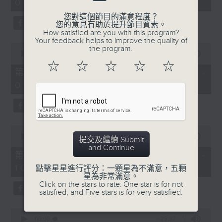
08:00 - 10:00)
37
minutes,
您對這個節目的滿意程度？
51
您的意見有助於提升節目質素。
seconds
How satisfied are you with this program?
Your feedback helps to improve the quality of
0
the program.
seconds
00:00
50:50
of
☆
☆
☆
☆
☆
50
第一部份 Part 1 (HKT 08:04 -
minutes,
09:00)
50
seconds
0
seconds
00:00
47:11
提交及繼續 Submit
of
and Continue
47
第二部份 Part 2 (HKT 09:04 -
minutes,
10:00)
11
點擊星星進行評分：一顆星為不滿意，五顆
seconds
星為非常滿意。
Click on the stars to rate: One star is for not
satisfied, and Five stars is for very satisfied.
0
seconds
00:00
29:37