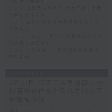
可助港升級轉型
8.3.3 三鐵賽失蹤男子 大美督對開海面
救起送院後不治
8.3.4 新修訂竹棚及金屬棚架安全守則
刊憲生效
8.3.5 「1823」引進AI大數據試行語音
辨識提升處理效率
8.3.6 土瓜灣街市一魚檔魚缸水樣驗出
霍亂弧菌
31/07/2026
7月31日 港深簽署皇崗口岸一
地兩檢合作安排及港方口岸區
使用權協議
足本 Full (HKT 08:00 - 10:00)