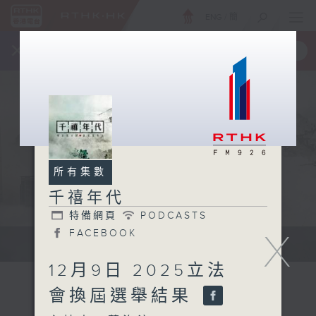
ENG
/
簡
×
全新 RTHK On The Go
取得
一手掌握 RTHK 電台、電視節目
所有集數
千禧年代
特備網頁
PODCASTS
X
FACEBOOK
有觀點、有理據的意見交流。
12月9日 2025立法
會換屆選舉結果