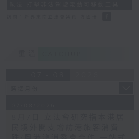
執法 打擊非法駕駛電動可移動工具
18
seconds
訪問：新界東南立法會議員 方國珊
重溫
CATCHUP
07 - 08
2026
07/08/2026
8月7日 立法會研究指本港居
民境外開支增訪港旅客消費
跌/粵港澳消委會合作 一站式