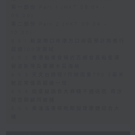
第一部份 Part 1 (HKT 08:04 -
09:00)
第二部份 Part 2 (HKT 09:04 -
10:00)
8.5.1 新皇崗口岸港方口岸區預計將進行
超過100次測試
8.5.2 香港船東會稱近百艘會員船隻滯
留波斯灣及霍爾木茲海峽
8.5.3 天文台錄得7月總雨量790.3毫米
較正常值高超過一倍
8.5.4 兩童疑誤食大麻糖不適送院 母涉
疏忽照顧同被捕
8.5.5 東涌滿東邨毗鄰擬建康體綜合大
樓