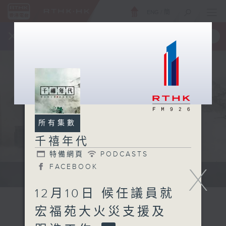
ENG
/
簡
×
全新 RTHK On The Go
取得
一手掌握 RTHK 電台、電視節目
所有集數
千禧年代
特備網頁
PODCASTS
X
FACEBOOK
有觀點、有理據的意見交流。
12月10日 候任議員就
宏福苑大火災支援及