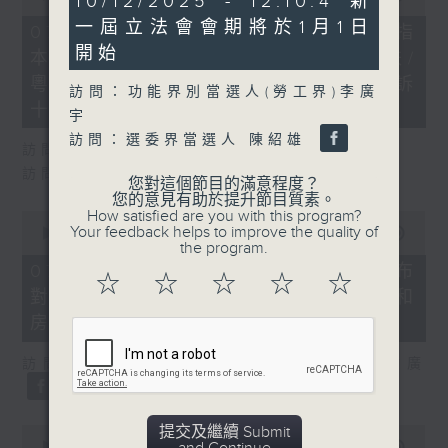
10/12/2025 - 12.10.4 新
of
minutes,
一屆立法會會期將於1月1日
29
56
07/08/2026 - 8.7.1 立法會研究指
minutes,
seconds
開始
本港居民境外開支增訪港旅客消費跌/
37
seconds
粵港澳消委會合作 一站式處理投訴
訪問：功能界別當選人(勞工界)李廣
十月實施
宇
訪問：選委界當選人 陳紹雄
訪問：立法會議員 姚柏良
訪問：立法會議員 陳凱欣
您對這個節目的滿意程度？
您的意見有助於提升節目質素。
How satisfied are you with this program?
0
Your feedback helps to improve the quality of
seconds
00:00
15:34
the program.
of
15
07/08/2026 - 8.7.2 公屋聯會公布
☆
☆
☆
☆
☆
minutes,
對政府制定香港首份五年規劃土地和
34
seconds
房屋政策建議
訪問：立法會議員、公屋聯會副主席 梁文廣
0
提交及繼續 Submit
seconds
00:00
07:46