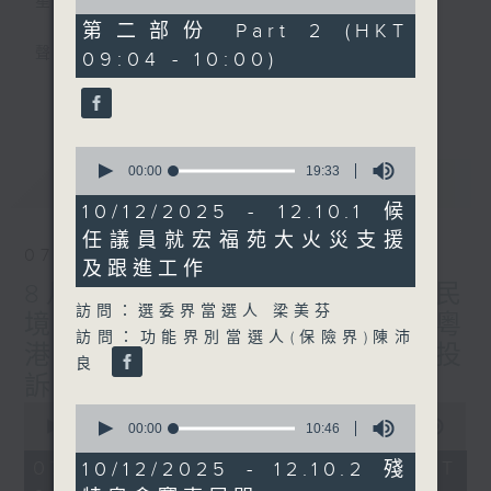
星期一至五
of
47
第二部份 Part 2 (HKT
minutes,
聲音更立體 意見更多元
09:04 - 10:00)
9
seconds
更多...
「千禧年代」鼓勵聽眾及嘉賓作有觀點、有理
據的意見交流，藉此帶出更多新觀點、新意
0
見、新角度。透過時事速遞，每日早晨為廣大
seconds
00:00
19:33
最新
LATEST
聽眾提供最新資訊以迎接新的一天。
of
19
10/12/2025 - 12.10.1 候
minutes,
監製：林嘉瑜
任議員就宏福苑大火災支援
33
07/08/2026
seconds
及跟進工作
8月7日 立法會研究指本港居民
訪問：選委界當選人 梁美芬
境外開支增訪港旅客消費跌/粵
訪問：功能界別當選人(保險界)陳沛
港澳消委會合作 一站式處理投
良
訴 十月實施
0
0
seconds
00:00
1:37:51
seconds
00:00
10:46
of
of
1
10
07/08/2026 - 足本 Full (HKT
10/12/2025 - 12.10.2 殘
hour,
minutes,