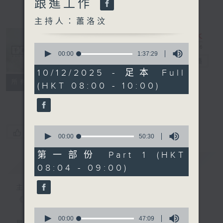
跟進工作
主持人：蕭洛汶
0
seconds
00:00
1:37:29
千禧年代
電台直播
of
1
10/12/2025 - 足本 Full
hour,
特備網頁
PODCASTS
所有集數
(HKT 08:00 - 10:00)
37
minutes,
FACEBOOK
29
seconds
0
您喜歡這個節目嗎?
seconds
00:00
50:30
of
50
第一部份 Part 1 (HKT
minutes,
簡介
GIST
08:04 - 09:00)
30
seconds
主持人：蕭洛汶
《千禧年代》
0
seconds
00:00
47:09