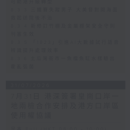
可助港升級轉型
8.3.3 三鐵賽失蹤男子 大美督對開海面
救起送院後不治
8.3.4 新修訂竹棚及金屬棚架安全守則
刊憲生效
8.3.5 「1823」引進AI大數據試行語音
辨識提升處理效率
8.3.6 土瓜灣街市一魚檔魚缸水樣驗出
霍亂弧菌
31/07/2026
7月31日 港深簽署皇崗口岸一
地兩檢合作安排及港方口岸區
使用權協議
足本 Full (HKT 08:00 - 10:00)