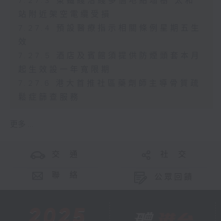
7.27.3 東鐵綫沿綫多個地點塌樹 太和
站附近架空電纜受損
7.27.4 預設醫療指示相關條例星期五生
效
7.27.5 酒店及賓館須提供防煙頭套本月
起生效設一年寬限期
7.27.6 港大首推社區藥劑師主導骨質疏
鬆症篩查服務
更多 ...
交 通
社 交
聯 絡
公眾回饋