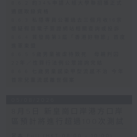
8.6.2 約34%申請人經大學聯招獲正式
遴選取錄資格
8.6.3 私隱專員公署過去三個月收16宗
懷疑假冒電子簽證網站相關查詢或投訴
8.6.4 貿發局第3屆「香港好物節」首度
進軍東盟
8.6.5 5歲男童被虐待致死 母親判囚
22年／性罪行法例公眾諮詢完結
8.6.6 七歲男童感染甲型流感不治 今年
首宗兒童流感離世個案
05/08/2026
8月5日 新皇崗口岸港方口岸
區預計將進行超過100次測試
足本 Full (HKT 08:00 - 10:00)