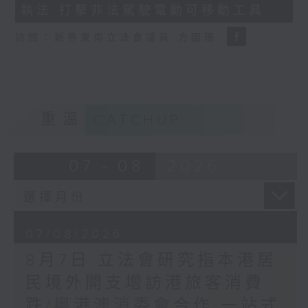
執法 打擊非法駕駛電動可移動工具
18
seconds
訪問：新界東南立法會議員 方國珊
重溫
CATCHUP
07 - 08
2026
07/08/2026
8月7日 立法會研究指本港居
民境外開支增訪港旅客消費
跌/粵港澳消委會合作 一站式