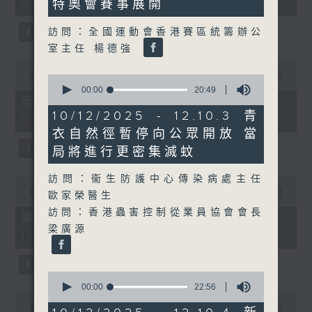
08:00 - 10:00)
特奧會賽事展開
37
46
minutes,
seconds
51
訪問：全國運動會香港賽區統籌辦公
seconds
室主任 楊德強
0
seconds
00:00
50:50
0
of
seconds
00:00
20:49
50
第一部份 Part 1 (HKT 08:04 -
of
minutes,
20
10/12/2025 - 12.10.3 青
09:00)
50
minutes,
seconds
衣自然徑暫停向公眾開放 當
49
seconds
局將進行更密集滅蚊
訪問：衞生防護中心傳染病處主任
0
seconds
00:00
47:11
歐家榮醫生
of
訪問：香港蟲害控制從業員協會會長
47
第二部份 Part 2 (HKT 09:04 -
minutes,
梁廣源
10:00)
11
seconds
0
seconds
00:00
22:56
0
of
seconds
00:00
29:37
22