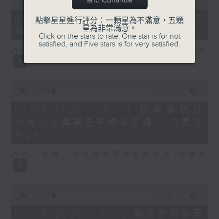
and Continue
of
7
07/08/2026 - 8.7.3 申訴專員就三
點擊星星進行評分：一顆星為不滿意，五顆
minutes,
星為非常滿意。
項圖書館服務展開主動調查
46
Click on the stars to rate: One star is for not
seconds
satisfied, and Five stars is for very satisfied.
訪問：立法會議員、香港出版總會會長 李家駒
0
seconds
00:00
08:25
of
8
07/08/2026 - 8.7.4 教資會統計
minutes,
八大學士畢業生平均年薪達33.6萬元
25
seconds
升2%
訪問：香港人力資源管理學會副會長 陸國坤
0
seconds
00:00
06:18
of
6
07/08/2026 - 8.7.5 警方全港多區
minutes,