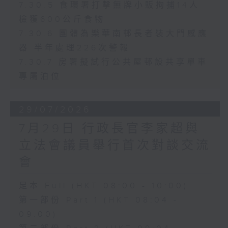
7.30.5 食環署打擊無牌小販拘捕14人
檢獲600公斤食物
7.30.6 團體為樂華南邨長者裝大門感應
器 半年處理226次警報
7.30.7 房署擬試行公共屋邨設共享單車
專屬泊位
29/07/2026
7月29日 行政長官李家超與
立法會議員舉行首次對談交流
會
足本 Full (HKT 08:00 - 10:00)
第一部份 Part 1 (HKT 08:04 -
09:00)