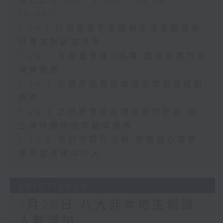
第二部份 Part 2 (HKT 09:04 -
10:00)
7.29.1 行政長官李家超與立法會議員舉
行首次對談交流會
7.29.2 足球盛會獲M品牌 旅發局推門票
消費優惠
7.29.3 厄爾尼諾現象增強全球氣溫或創
新高
7.29.4 乙肝篩查及治理可預防肝癌 衞
生署呼籲市民早驗早處理
7.29.5 修訂性罪行法例 團體倡心理學
家等當法律中介人
28/07/2026
7月28日 八大非本地生報讀
人數增加