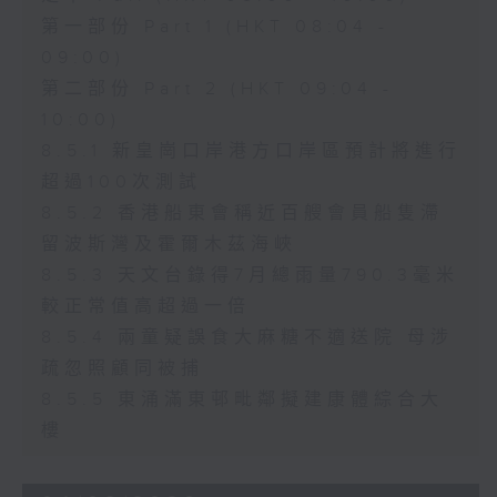
第一部份 Part 1 (HKT 08:04 -
09:00)
第二部份 Part 2 (HKT 09:04 -
10:00)
8.5.1 新皇崗口岸港方口岸區預計將進行
超過100次測試
8.5.2 香港船東會稱近百艘會員船隻滯
留波斯灣及霍爾木茲海峽
8.5.3 天文台錄得7月總雨量790.3毫米
較正常值高超過一倍
8.5.4 兩童疑誤食大麻糖不適送院 母涉
疏忽照顧同被捕
8.5.5 東涌滿東邨毗鄰擬建康體綜合大
樓