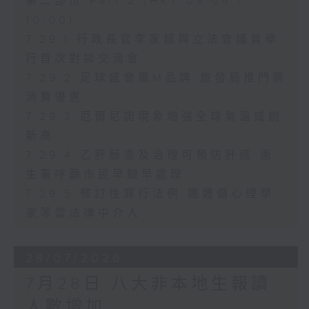
第二部份 Part 2 (HKT 09:04 -
10:00)
7.29.1 行政長官李家超與立法會議員舉
行首次對談交流會
7.29.2 足球盛會獲M品牌 旅發局推門票
消費優惠
7.29.3 厄爾尼諾現象增強全球氣溫或創
新高
7.29.4 乙肝篩查及治理可預防肝癌 衞
生署呼籲市民早驗早處理
7.29.5 修訂性罪行法例 團體倡心理學
家等當法律中介人
28/07/2026
7月28日 八大非本地生報讀
人數增加