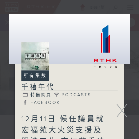
ENG
/
簡
×
全新 RTHK On The Go
取得
一手掌握 RTHK 電台、電視節目
所有集數
千禧年代
特備網頁
PODCASTS
X
FACEBOOK
有觀點、有理據的意見交流。
12月11日 候任議員就
宏福苑大火災支援及