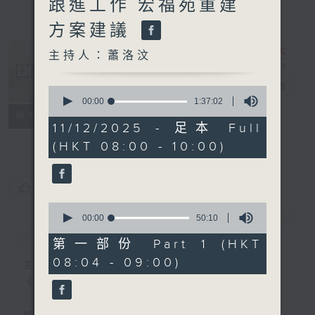
跟進工作 宏福苑重建
方案建議
主持人：蕭洛汶
千禧年代
電台直播
0
seconds
00:00
1:37:02
of
特備網頁
PODCASTS
所有集數
1
11/12/2025 - 足本 Full
FACEBOOK
hour,
(HKT 08:00 - 10:00)
37
minutes,
2
seconds
您喜歡這個節目嗎?
0
seconds
00:00
50:10
簡介
GIST
of
50
第一部份 Part 1 (HKT
minutes,
08:04 - 09:00)
10
主持人：蕭洛汶
seconds
《千禧年代》