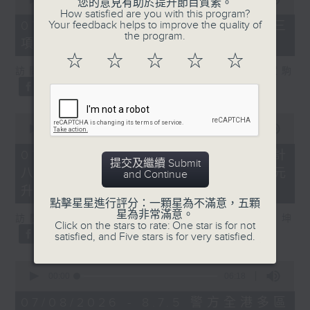
您的意見有助於提升節目質素。
of
How satisfied are you with this program?
7
Your feedback helps to improve the quality of
07/08/2026 - 8.7.3 申訴專員就三
minutes,
the program.
項圖書館服務展開主動調查
46
seconds
☆
☆
☆
☆
☆
訪問：立法會議員、香港出版總會會長 李家駒
0
seconds
00:00
08:25
of
8
07/08/2026 - 8.7.4 教資會統計
minutes,
提交及繼續 Submit
八大學士畢業生平均年薪達33.6萬元
25
and Continue
seconds
升2%
點擊星星進行評分：一顆星為不滿意，五顆
星為非常滿意。
訪問：香港人力資源管理學會副會長 陸國坤
Click on the stars to rate: One star is for not
satisfied, and Five stars is for very satisfied.
0
seconds
00:00
06:18
of
6
07/08/2026 - 8.7.5 警方全港多區
minutes,