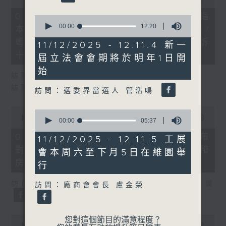
of
29
07/08/2026 - 8.7.1 立法會研究指
0
minutes,
seconds
00:00
12:20
本港居民境外開支增訪港旅客消費跌/
37
of
seconds
粵港澳消委會合作 一站式處理投訴
12
11/12/2025 - 12.11.4 新一
minutes,
十月實施
屆立法會會期將於明年1日開
20
seconds
始
訪問：立法會議員 姚柏良
訪問：立法會議員 陳凱欣
訪問：選委界當選人 管浩鳴
0
0
seconds
00:00
15:34
seconds
00:00
05:37
of
of
15
07/08/2026 - 8.7.2 公屋聯會公布
5
11/12/2025 - 12.11.5 工展
minutes,
minutes,
對政府制定香港首份五年規劃土地和
34
會本周六至下月5日在維園舉
37
seconds
seconds
房屋政策建議
行
訪問：立法會議員、公屋聯會副主席 梁文廣
訪問：廠商會會長 盧金榮
0
您對這個節目的滿意程度？
seconds
00:00
07:46