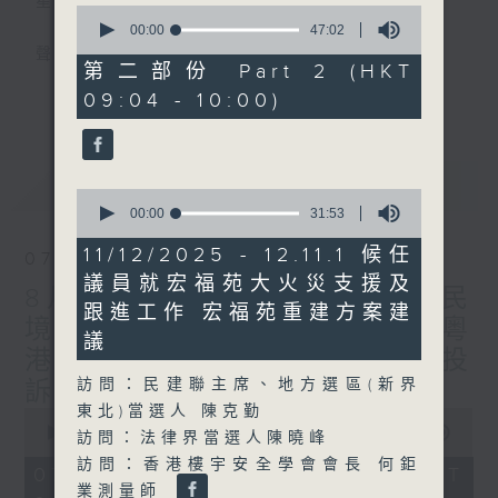
星期一至五
0
seconds
00:00
47:02
of
聲音更立體 意見更多元
47
第二部份 Part 2 (HKT
minutes,
更多...
09:04 - 10:00)
2
「千禧年代」鼓勵聽眾及嘉賓作有觀點、有理
seconds
據的意見交流，藉此帶出更多新觀點、新意
見、新角度。透過時事速遞，每日早晨為廣大
最新
LATEST
聽眾提供最新資訊以迎接新的一天。
0
seconds
00:00
31:53
of
監製：林嘉瑜
31
11/12/2025 - 12.11.1 候任
07/08/2026
minutes,
議員就宏福苑大火災支援及
53
8月7日 立法會研究指本港居民
seconds
跟進工作 宏福苑重建方案建
境外開支增訪港旅客消費跌/粵
議
港澳消委會合作 一站式處理投
訪問：民建聯主席、地方選區(新界
訴 十月實施
東北)當選人 陳克勤
0
seconds
00:00
1:51:59
訪問：法律界當選人陳曉峰
of
訪問：香港樓宇安全學會會長 何鉅
1
07/08/2026 - 足本 Full (HKT
hour,
業測量師