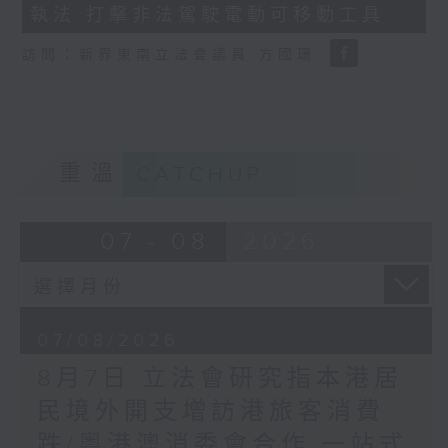
執法 打擊非法駕駛電動可移動工具
18
seconds
訪問：新界東南立法會議員 方國珊
重溫
CATCHUP
07 - 08
2026
07/08/2026
8月7日 立法會研究指本港居
民境外開支增訪港旅客消費
跌/粵港澳消委會合作 一站式