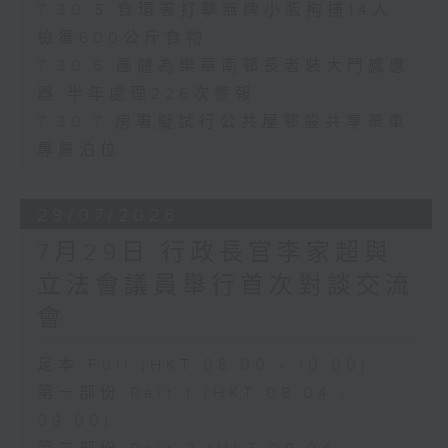
7.30.5 食環署打擊無牌小販拘捕14人
檢獲600公斤食物
7.30.6 團體為樂華南邨長者裝大門感應
器 半年處理226次警報
7.30.7 房署擬試行公共屋邨設共享單車
專屬泊位
29/07/2026
7月29日 行政長官李家超與
立法會議員舉行首次對談交流
會
足本 Full (HKT 08:00 - 10:00)
第一部份 Part 1 (HKT 08:04 -
09:00)