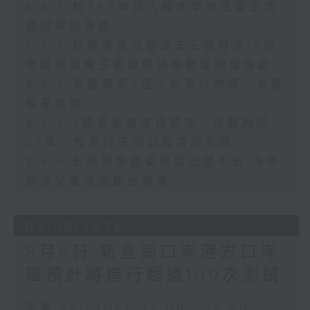
8.6.2 約34%申請人經大學聯招獲正式
遴選取錄資格
8.6.3 私隱專員公署過去三個月收16宗
懷疑假冒電子簽證網站相關查詢或投訴
8.6.4 貿發局第3屆「香港好物節」首度
進軍東盟
8.6.5 5歲男童被虐待致死 母親判囚
22年／性罪行法例公眾諮詢完結
8.6.6 七歲男童感染甲型流感不治 今年
首宗兒童流感離世個案
05/08/2026
8月5日 新皇崗口岸港方口岸
區預計將進行超過100次測試
足本 Full (HKT 08:00 - 10:00)