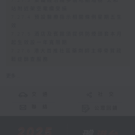
7.27.3 東鐵綫沿綫多個地點塌樹 太和
站附近架空電纜受損
7.27.4 預設醫療指示相關條例星期五生
效
7.27.5 酒店及賓館須提供防煙頭套本月
起生效設一年寬限期
7.27.6 港大首推社區藥劑師主導骨質疏
鬆症篩查服務
更多 ...
交 通
社 交
聯 絡
公眾回饋