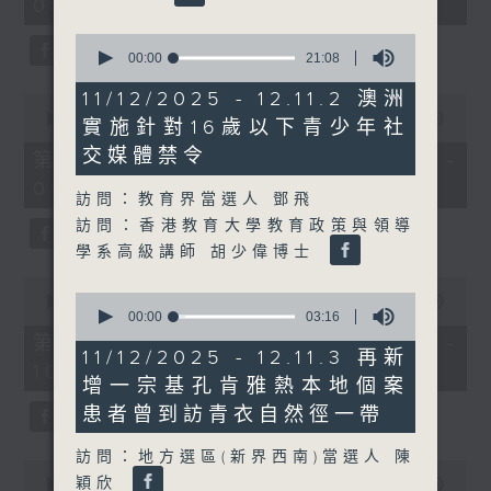
08:04 - 10:00)
51
minutes,
59
0
seconds
seconds
00:00
21:08
of
21
11/12/2025 - 12.11.2 澳洲
0
minutes,
seconds
00:00
56:10
實施針對16歲以下青少年社
8
of
seconds
56
交媒體禁令
第一部份 Part 1 (HKT 08:04 -
minutes,
09:00)
10
訪問：教育界當選人 鄧飛
seconds
訪問：香港教育大學教育政策與領導
學系高級講師 胡少偉博士
0
0
seconds
00:00
56:09
seconds
00:00
03:16
of
of
56
第二部份 Part 2 (HKT 09:04 -
3
minutes,
11/12/2025 - 12.11.3 再新
minutes,
10:00)
9
增一宗基孔肯雅熱本地個案
16
seconds
seconds
患者曾到訪青衣自然徑一帶
訪問：地方選區(新界西南)當選人 陳
0
穎欣
seconds
00:00
29:37