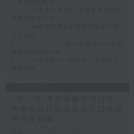
可助港升級轉型
8.3.3 三鐵賽失蹤男子 大美督對開海面
救起送院後不治
8.3.4 新修訂竹棚及金屬棚架安全守則
刊憲生效
8.3.5 「1823」引進AI大數據試行語音
辨識提升處理效率
8.3.6 土瓜灣街市一魚檔魚缸水樣驗出
霍亂弧菌
31/07/2026
7月31日 港深簽署皇崗口岸一
地兩檢合作安排及港方口岸區
使用權協議
足本 Full (HKT 08:00 - 10:00)