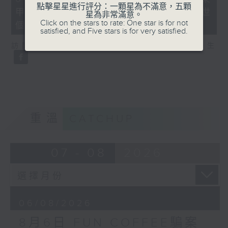
minutes,
點擊星星進行評分：一顆星為不滿意，五顆
甲型流感不治 今年首宗兒童流感離世
35
星為非常滿意。
seconds
Click on the stars to rate: One star is for not
個案
satisfied, and Five stars is for very satisfied.
訪問：亞洲兒童傳染病學會會長 關日華醫生
重溫
CATCHUP
07 - 08
2026
06/08/2026
8月6日 FUN COFFEE騙案