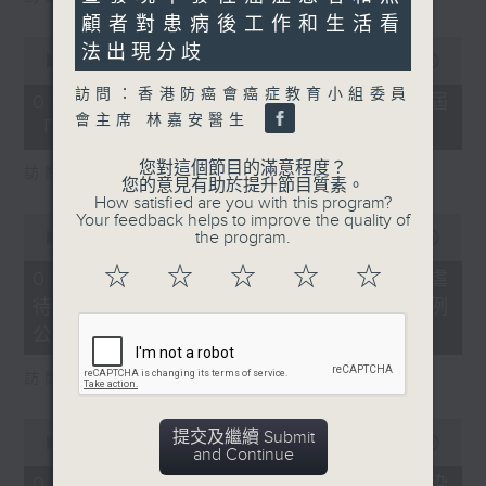
seconds
顧者對患病後工作和生活看
0
法出現分歧
seconds
00:00
16:03
of
訪問：香港防癌會癌症教育小組委員
16
06/08/2026 - 8.6.4 貿發局第3屆
minutes,
會主席 林嘉安醫生
「香港好物節」首度進軍東盟
3
seconds
您對這個節目的滿意程度？
訪問：香港貿易發展局副總裁 鍾永喜
您的意見有助於提升節目質素。
How satisfied are you with this program?
Your feedback helps to improve the quality of
0
the program.
seconds
00:00
14:11
of
☆
☆
☆
☆
☆
14
06/08/2026 - 8.6.5 5歲男童被虐
minutes,
待致死 母親判囚22年／性罪行法例
11
seconds
公眾諮詢完結
訪問：防止虐待兒童會總幹事 婁小君
0
提交及繼續 Submit
seconds
00:00
05:35
and Continue
of
5
06/08/2026 - 8.6.6 七歲男童感染