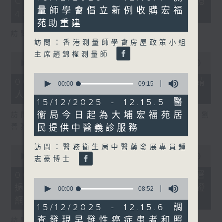
COFFEE騙案涉案總損失增至約1億
3
minutes,
seconds
量師學會倡立新例收購宏福
21
400萬元
seconds
苑助重建
訪問：立法會議員 吳傑莊
訪問：香港測量師學會房屋政策小組
主席趙錦權測量師
0
seconds
00:00
15:00
of
0
15
06/08/2026 - 8.6.2 約34%申請
seconds
00:00
09:15
minutes,
of
人經大學聯招獲正式遴選取錄資格
0
9
15/12/2025 - 12.15.5 醫
seconds
minutes,
衞局今日起為大埔宏福苑居
訪問：香港中文大學入學及學生資助處處長 劉
15
seconds
善雅
民提供中醫義診服務
訪問：醫務衞生局中醫藥發展專員鍾
0
seconds
00:00
08:30
志豪博士
of
8
06/08/2026 - 8.6.3 私隱專員公署
minutes,
0
過去三個月收16宗懷疑假冒電子簽證
30
seconds
00:00
08:52
seconds
of
網站相關查詢或投訴
8
15/12/2025 - 12.15.6 調
minutes,
查發現早發性癌症患者和照
52
訪問：個人資料私隱專員 鍾麗玲