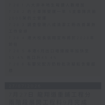
7.28.1 八大非本地生報讀人數增加
7.28.2 的士車隊營運一年 5支車隊共逾
2000架的士營運
7.28.3 調查發現八成清潔工盼改善暑熱
工作安排
7.28.4 港大校長張翔宣布將於2028年
卸任
7.28.5 本港6月出口增速按年加快至
53.4% 進口升45.4%
7.28.6 有嬰兒配方奶粉批次疑鉛含量超
標
27/07/2026
7月27日 龍翔道重鋪工程分
兩階段展開工程料9月完成