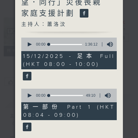
望．同行」災後喪親
家庭支援計劃
主持人：蕭洛汶
千禧年代
電台直播
0
seconds
00:00
1:36:12
of
特備網頁
PODCASTS
所有集數
1
15/12/2025 - 足本 Full
FACEBOOK
hour,
(HKT 08:00 - 10:00)
36
minutes,
12
seconds
您喜歡這個節目嗎?
0
seconds
00:00
49:10
簡介
GIST
of
49
第一部份 Part 1 (HKT
minutes,
08:04 - 09:00)
10
主持人：蕭洛汶
seconds
《千禧年代》