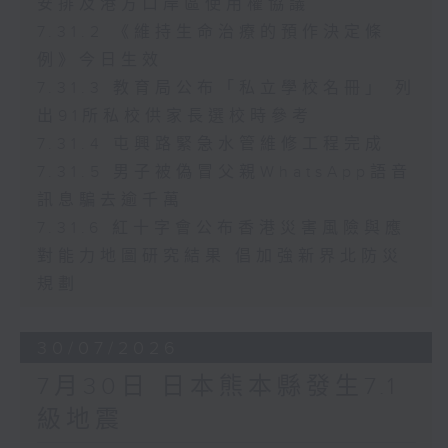
安排及港方口岸區使用權協議
7.31.2 《維持生命治療的預作決定條
例》今日生效
7.31.3 教育局公布「私立學校名冊」 列
出91所私校供家長選校時參考
7.31.4 屯興路緊急水管維修工程完成
7.31.5 男子被偽冒父親WhatsApp語音
訊息騙去逾千萬
7.31.6 紅十字會公布香港災害風險與應
對能力地圖研究結果 倡加強新界北防災
規劃
30/07/2026
7月30日 日本熊本縣發生7.1
級地震