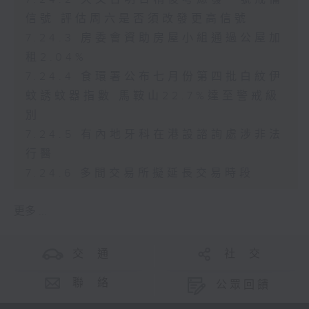
信號 評估周六是否須改發更高信號
7.24.3 房委會資助房屋小組通過公屋加
租2.04%
7.24.4 食環署公布七月份第四批白紋伊
蚊誘蚊器指數 馬鞍山22.7%達至警戒級
別
7.24.5 有內地牙科在港設諮詢處涉非法
行醫
7.24.6 多間交易所擬延長交易時段
更多 ...
交 通
社 交
聯 絡
公眾回饋