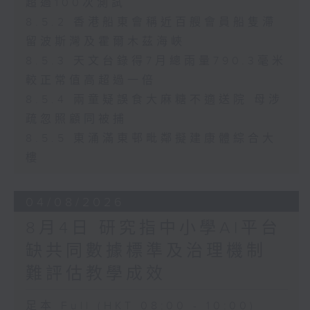
超過100次測試
8.5.2 香港船東會稱近百艘會員船隻滯
留波斯灣及霍爾木茲海峽
8.5.3 天文台錄得7月總雨量790.3毫米
較正常值高超過一倍
8.5.4 兩童疑誤食大麻糖不適送院 母涉
疏忽照顧同被捕
8.5.5 東涌滿東邨毗鄰擬建康體綜合大
樓
04/08/2026
8月4日 研究指中小學AI平台
缺共同數據標準及治理機制
難評估教學成效
足本 Full (HKT 08:00 - 10:00)