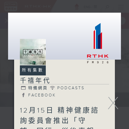
ENG
/
簡
×
全新 RTHK On The Go
取得
一手掌握 RTHK 電台、電視節目
所有集數
千禧年代
特備網頁
PODCASTS
FACEBOOK
X
有觀點、有理據的意見交流。
12月15日 精神健康諮
詢委員會推出「守