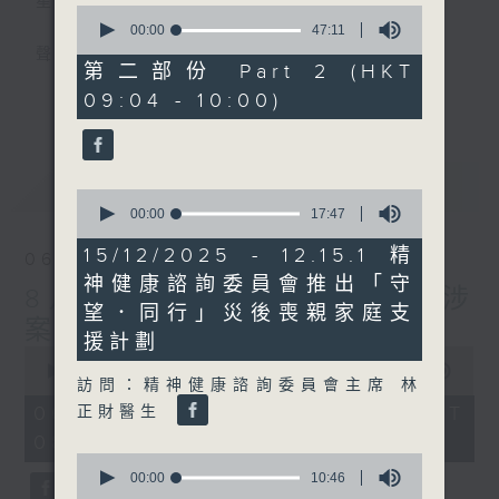
星期一至五
0
seconds
00:00
47:11
of
聲音更立體 意見更多元
47
第二部份 Part 2 (HKT
minutes,
更多...
09:04 - 10:00)
11
「千禧年代」鼓勵聽眾及嘉賓作有觀點、有理
seconds
據的意見交流，藉此帶出更多新觀點、新意
見、新角度。透過時事速遞，每日早晨為廣大
最新
LATEST
聽眾提供最新資訊以迎接新的一天。
0
seconds
00:00
17:47
of
監製：林嘉瑜
17
15/12/2025 - 12.15.1 精
06/08/2026
minutes,
神健康諮詢委員會推出「守
47
8月6日 FUN COFFEE騙案涉
seconds
望．同行」災後喪親家庭支
案總損失增至約1億400萬元
援計劃
0
seconds
00:00
1:51:59
訪問：精神健康諮詢委員會主席 林
of
1
06/08/2026 - 足本 Full (HKT
正財醫生
hour,
08:04 - 10:00)
51
minutes,
0
59
seconds
00:00
10:46
seconds
of