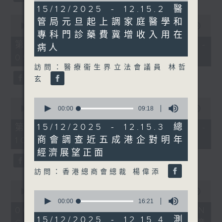
10
15/12/2025 - 12.15.2 醫
minutes,
0
管局元旦起上調家庭醫學和
46
seconds
00:00
56:10
seconds
of
專科門診藥費冀增收入用在
56
第一部份 Part 1 (HKT 08:04 -
病人
minutes,
09:00)
10
seconds
訪問：醫療衞生界立法會議員 林哲
玄
0
0
seconds
seconds
00:00
09:18
00:00
56:09
of
of
9
56
15/12/2025 - 12.15.3 總
第二部份 Part 2 (HKT 09:04 -
minutes,
minutes,
商會調查近五成港企對明年
10:00)
18
9
seconds
seconds
經濟展望正面
訪問：香港總商會總裁 楊偉添
0
seconds
00:00
16:03
0
of
seconds
00:00
16:21
16
of
06/08/2026 - 8.6.1 FUN
minutes,
16
15/12/2025 - 12.15.4 測