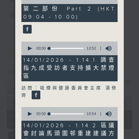
星期一至五
of
46
第二部份 Part 2 (HKT
minutes,
聲音更立體 意見更多元
09:04 - 10:00)
55
seconds
更多...
「千禧年代」鼓勵聽眾及嘉賓作有觀點、有理
據的意見交流，藉此帶出更多新觀點、新意
0
見、新角度。透過時事速遞，每日早晨為廣大
seconds
00:00
13:52
最新
LATEST
聽眾提供最新資訊以迎接新的一天。
of
13
14/01/2026 - 1.14.1 調查
minutes,
監製：林嘉瑜
指九成受訪者支持擴大禁煙
52
06/08/2026
seconds
區
8月6日 FUN COFFEE騙案涉
訪問：吸煙與健康委員會主席 湯修
案總損失增至約1億400萬元
齊
0
seconds
00:00
1:51:59
of
0
1
seconds
00:00
10:54
06/08/2026 - 足本 Full (HKT
hour,
of
08:04 - 10:00)
51
10
14/01/2026 - 1.14.2 區議
minutes,
minutes,
會討論馬頭圍邨重建建議方
59
54
seconds
seconds