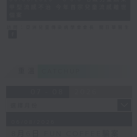
minutes,
甲型流感不治 今年首宗兒童流感離世
35
seconds
個案
訪問：亞洲兒童傳染病學會會長 關日華醫生
重溫
CATCHUP
07 - 08
2026
06/08/2026
8月6日 FUN COFFEE騙案