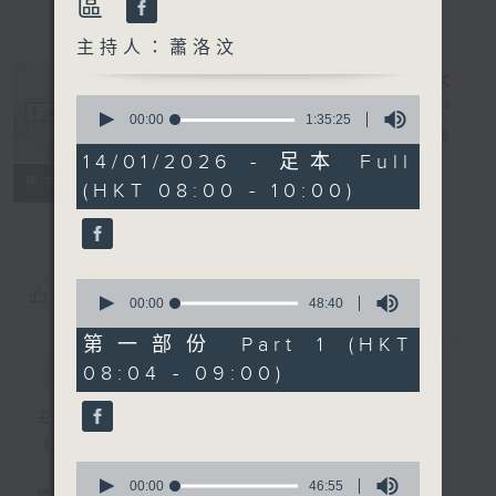
區
主持人：蕭洛汶
0
seconds
00:00
1:35:25
千禧年代
電台直播
of
1
14/01/2026 - 足本 Full
hour,
特備網頁
PODCASTS
所有集數
(HKT 08:00 - 10:00)
35
minutes,
FACEBOOK
25
seconds
0
您喜歡這個節目嗎?
seconds
00:00
48:40
of
48
第一部份 Part 1 (HKT
minutes,
簡介
GIST
08:04 - 09:00)
40
seconds
主持人：蕭洛汶
《千禧年代》
0
seconds
00:00
46:55