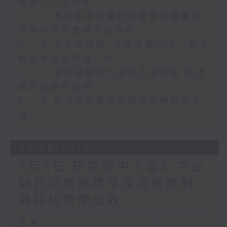
超過100次測試
8.5.2 香港船東會稱近百艘會員船隻滯
留波斯灣及霍爾木茲海峽
8.5.3 天文台錄得7月總雨量790.3毫米
較正常值高超過一倍
8.5.4 兩童疑誤食大麻糖不適送院 母涉
疏忽照顧同被捕
8.5.5 東涌滿東邨毗鄰擬建康體綜合大
樓
04/08/2026
8月4日 研究指中小學AI平台
缺共同數據標準及治理機制
難評估教學成效
足本 Full (HKT 08:00 - 10:00)