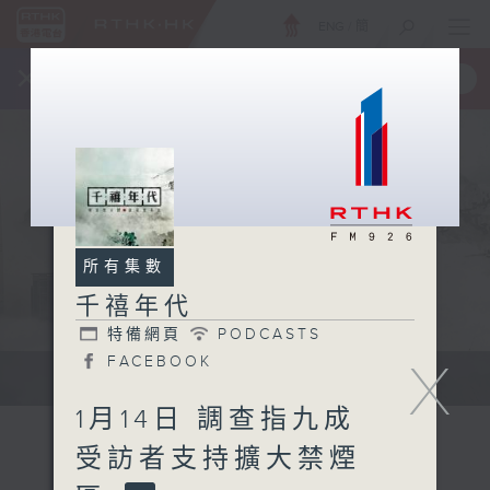
ENG
/
簡
×
全新 RTHK On The Go
取得
一手掌握 RTHK 電台、電視節目
所有集數
千禧年代
特備網頁
PODCASTS
FACEBOOK
X
有觀點、有理據的意見交流。
1月14日 調查指九成
受訪者支持擴大禁煙