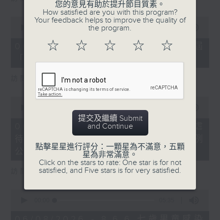
您的意見有助於提升節目質素。
How satisfied are you with this program?
0
Your feedback helps to improve the quality of
seconds
the program.
00:00
16:03
of
16
☆
☆
☆
☆
☆
06/08/2026 - 8.6.4 貿發局第3屆
minutes,
「香港好物節」首度進軍東盟
3
seconds
訪問：香港貿易發展局副總裁 鍾永喜
0
seconds
00:00
14:11
of
提交及繼續 Submit
14
06/08/2026 - 8.6.5 5歲男童被虐
and Continue
minutes,
待致死 母親判囚22年／性罪行法例
11
點擊星星進行評分：一顆星為不滿意，五顆
seconds
公眾諮詢完結
星為非常滿意。
Click on the stars to rate: One star is for not
satisfied, and Five stars is for very satisfied.
訪問：防止虐待兒童會總幹事 婁小君
0
seconds
00:00
05:35
of
5
06/08/2026 - 8.6.6 七歲男童感染