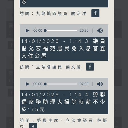
案
0
訪問：九龍城區議員 關浩洋
seconds
00:00
56:10
of
56
第一部份 Part 1 (HKT 08:04 -
0
minutes,
seconds
00:00
20:25
09:00)
10
of
seconds
20
14/01/2026 - 1.14.3 議員
minutes,
倡允宏福苑居民免入息審查
25
seconds
入住公屋
0
seconds
00:00
56:09
訪問：立法會議員 梁文廣
of
56
第二部份 Part 2 (HKT 09:04 -
minutes,
0
10:00)
9
seconds
00:00
07:39
seconds
of
7
14/01/2026 - 1.14.4 勞聯
minutes,
倡家務助理大掃除時薪不少
39
0
seconds
於175元
seconds
00:00
16:03
of
16
訪問：勞聯主席、立法會議員 林振
06/08/2026 - 8.6.1 FUN
minutes,
昇