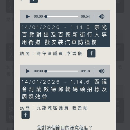
COFFEE騙案涉案總損失增至約1億
3
seconds
400萬元
0
seconds
00:00
09:54
訪問：立法會議員 吳傑莊
of
9
14/01/2026 - 1.14.5 崇光
minutes,
0
百貨對出及百德新街行人專
54
seconds
00:00
15:00
seconds
of
用街道 擬安裝汽車防撞欄
15
06/08/2026 - 8.6.2 約34%申請
minutes,
訪問：灣仔區議員 李碧儀
人經大學聯招獲正式遴選取錄資格
0
seconds
0
訪問：香港中文大學入學及學生資助處處長 劉
seconds
00:00
09:18
善雅
of
9
14/01/2026 - 1.14.6 區議
minutes,
0
會討論啟德郵輪碼頭招標及
18
seconds
00:00
08:30
seconds
of
周邊效益
8
06/08/2026 - 8.6.3 私隱專員公署
minutes,
訪問：九龍城區議員 張景勛
過去三個月收16宗懷疑假冒電子簽證
30
seconds
網站相關查詢或投訴
您對這個節目的滿意程度？
訪問：個人資料私隱專員 鍾麗玲