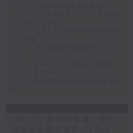
7.28.1 八大非本地生報讀人數增加
7.28.2 的士車隊營運一年 5支車隊共逾
2000架的士營運
7.28.3 調查發現八成清潔工盼改善暑熱
工作安排
7.28.4 港大校長張翔宣布將於2028年
卸任
7.28.5 本港6月出口增速按年加快至
53.4% 進口升45.4%
7.28.6 有嬰兒配方奶粉批次疑鉛含量超
標
27/07/2026
7月27日 龍翔道重鋪工程分
兩階段展開工程料9月完成