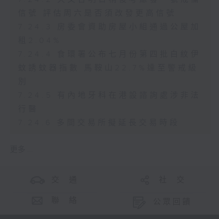
信號 評估周六是否須改發更高信號
7.24.3 房委會資助房屋小組通過公屋加
租2.04%
7.24.4 食環署公布七月份第四批白紋伊
蚊誘蚊器指數 馬鞍山22.7%達至警戒級
別
7.24.5 有內地牙科在港設諮詢處涉非法
行醫
7.24.6 多間交易所擬延長交易時段
更多 ...
交 通
社 交
聯 絡
公眾回饋