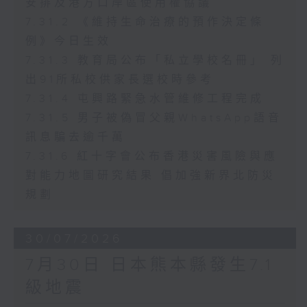
安排及港方口岸區使用權協議
7.31.2 《維持生命治療的預作決定條
例》今日生效
7.31.3 教育局公布「私立學校名冊」 列
出91所私校供家長選校時參考
7.31.4 屯興路緊急水管維修工程完成
7.31.5 男子被偽冒父親WhatsApp語音
訊息騙去逾千萬
7.31.6 紅十字會公布香港災害風險與應
對能力地圖研究結果 倡加強新界北防災
規劃
30/07/2026
7月30日 日本熊本縣發生7.1
級地震