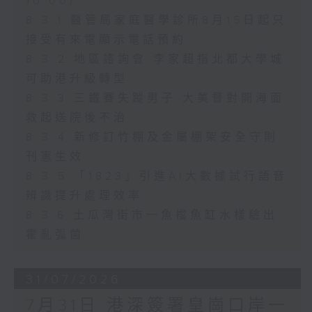
10:00)
8.3.1 醫管局家庭醫學診所8月15日起只
接受有來電顯示電話預約
8.3.2 地區諮詢會 李家超指北都大學城
可助港升級轉型
8.3.3 三鐵賽失蹤男子 大美督對開海面
救起送院後不治
8.3.4 新修訂竹棚及金屬棚架安全守則
刊憲生效
8.3.5 「1823」引進AI大數據試行語音
辨識提升處理效率
8.3.6 土瓜灣街市一魚檔魚缸水樣驗出
霍亂弧菌
31/07/2026
7月31日 港深簽署皇崗口岸一