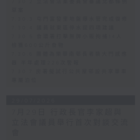
7.30.2 立法會法案委員會審議北都條例
草案
7.30.3 屯門富發里地盤爆水管完成復修
7.30.4 議員就東區停水提四項建議
7.30.5 食環署打擊無牌小販拘捕14人
檢獲600公斤食物
7.30.6 團體為樂華南邨長者裝大門感應
器 半年處理226次警報
7.30.7 房署擬試行公共屋邨設共享單車
專屬泊位
29/07/2026
7月29日 行政長官李家超與
立法會議員舉行首次對談交流
會