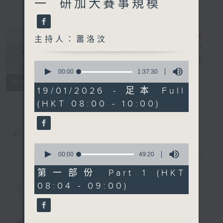
一 研加大賽事規模
主持人：蕭洛汶
千禧年代
電台直播
0
seconds
00:00
1:37:30
of
特備網頁
PODCASTS
所有集數
1
19/01/2026 - 足本 Full
FACEBOOK
hour,
(HKT 08:00 - 10:00)
37
minutes,
30
seconds
您喜歡這個節目嗎?
0
seconds
00:00
49:20
簡介
GIST
of
49
第一部份 Part 1 (HKT
minutes,
08:04 - 09:00)
20
主持人：蕭洛汶
seconds
《千禧年代》