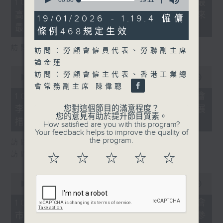
seconds
10/08/2026 - 8.10.1 天文台錄得最
minutes,
of
高氣溫36.9度 為1884年有紀錄以來
32
19
19/01/2026 - 1.19.4 僱傭
seconds
minutes,
最高
條例468規定生效
11
seconds
訪問：天文台高級科學主任 張冰
訪問：勞顧會僱員代表、勞聯副主席
譚金蓮
0
訪問：勞顧會僱主代表、香港工業總
seconds
00:00
17:03
of
會常務副主席 陳偉聰
17
10/08/2026 - 8.10.2 地區諮詢會
minutes,
您對這個節目的滿意程度？
李家超指會因時制宜推更多青年發展
3
您的意見有助於提升節目質素。
seconds
措施
How satisfied are you with this program?
Your feedback helps to improve the quality of
the program.
訪問：青年發展委員會副主席 梁毓偉
訪問：公屋聯會總幹事 招國偉
☆
☆
☆
☆
☆
0
seconds
00:00
11:25
of
11
10/08/2026 - 8.10.3 地區諮詢會
minutes,
市民倡設屋宇維修署 李家超稱值得參
25