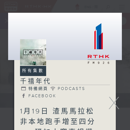
ENG
/
簡
×
全新 RTHK On The Go
取得
一手掌握 RTHK 電台、電視節目
所有集數
千禧年代
特備網頁
PODCASTS
X
FACEBOOK
有觀點、有理據的意見交流。
1月19日 渣馬馬拉松
非本地跑手增至四分