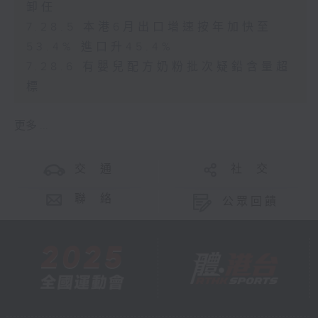
卸任
7.28.5 本港6月出口增速按年加快至
53.4% 進口升45.4%
7.28.6 有嬰兒配方奶粉批次疑鉛含量超
標
更多 ...
交 通
社 交
聯 絡
公眾回饋