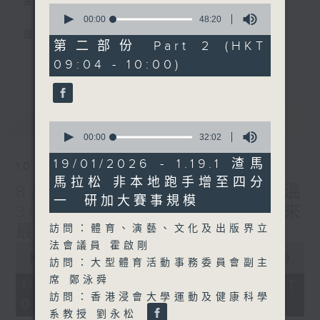
星期一至五
0
seconds
00:00
48:20
of
聲音更立體 意見更多元
48
第二部份 Part 2 (HKT
minutes,
更多...
09:04 - 10:00)
20
「千禧年代」鼓勵聽眾及嘉賓作有觀點、有理
seconds
據的意見交流，藉此帶出更多新觀點、新意
見、新角度。透過時事速遞，每日早晨為廣大
最新
LATEST
聽眾提供最新資訊以迎接新的一天。
0
seconds
00:00
32:02
of
監製：林嘉瑜
32
19/01/2026 - 1.19.1 渣馬
10/08/2026
minutes,
馬拉松 非本地跑手增至四分
2
8月10日 天文台錄得最高氣溫
seconds
一 研加大賽事規模
36.9度 為1884年有紀錄以來
最高
訪問：體育、演藝、文化及出版界立
法會議員 霍啟剛
0
seconds
00:00
1:39:34
訪問：大型體育活動事務委員會副主
of
席 鄭泳舜
1
10/08/2026 - 足本 Full (HKT
hour,
訪問：香港浸會大學運動及健康科學
08:00 - 10:00)
39
系教授 劉永松
minutes,