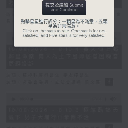
seconds
考
提交及繼續 Submit
and Continue
訪問：粵港澳大灣區物業及設施管理聯合會會
長、市建局非執行董事 謝偉銓
點擊星星進行評分：一顆星為不滿意，五顆
星為非常滿意。
Click on the stars to rate: One star is for not
0
satisfied, and Five stars is for very satisfied.
seconds
00:00
27:23
of
27
10/08/2026 - 8.10.4 黃大仙上邨
minutes,
鄰里命案 兩人為上下層鄰居曾因噪音
23
seconds
問題投訴
訪問：精神科專科醫生 麥永接醫生
訪問：房委會委員、立法會議員 梁文廣
0
seconds
00:00
06:54
of
6
10/08/2026 - 8.10.5 極端酷熱天
minutes,
氣下 男子大埔行山暈倒不治
54
seconds