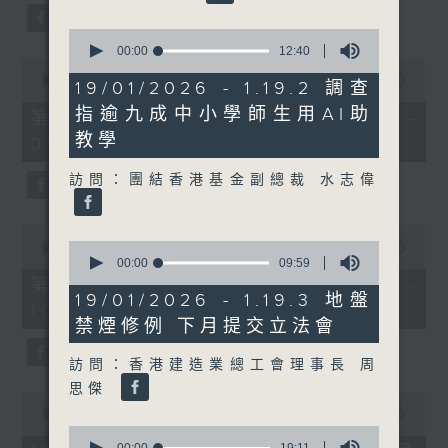
34
seconds
0
seconds
00:00
12:40
0
of
seconds
00:00
52:00
12
19/01/2026 - 1.19.2 調查
of
minutes,
52
指逾九成中小學師生用AI助
40
第一部份 Part 1 (HKT 08:04 -
minutes,
seconds
教學
09:00)
0
seconds
訪問：團結香港基金副總裁 水志偉
0
0
seconds
00:00
47:43
seconds
of
00:00
09:59
of
47
第二部份 Part 2 (HKT 09:04 -
9
minutes,
19/01/2026 - 1.19.3 地盤
10:00)
minutes,
43
禁煙修例 下月提交立法會
59
seconds
seconds
訪問：香港建造業總工會理事長 周
思傑
0
seconds
00:00
12:32
of
0
12
00:00
19:11