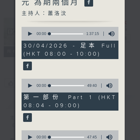
元 為期兩個月
主持人：蕭洛汶
0
seconds
00:00
1:37:15
千禧年代
電台直播
of
1
30/04/2026 - 足本 Full
hour,
特備網頁
PODCASTS
所有集數
(HKT 08:00 - 10:00)
37
minutes,
FACEBOOK
15
seconds
0
您喜歡這個節目嗎?
seconds
00:00
49:40
of
49
第一部份 Part 1 (HKT
minutes,
簡介
GIST
08:04 - 09:00)
40
seconds
主持人：蕭洛汶
《千禧年代》
0
seconds
00:00
47:45