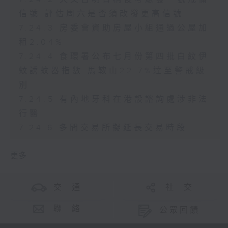
信號 評估周六是否須改發更高信號
7.24.3 房委會資助房屋小組通過公屋加
租2.04%
7.24.4 食環署公布七月份第四批白紋伊
蚊誘蚊器指數 馬鞍山22.7%達至警戒級
別
7.24.5 有內地牙科在港設諮詢處涉非法
行醫
7.24.6 多間交易所擬延長交易時段
更多 ...
交 通
社 交
聯 絡
公眾回饋