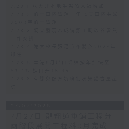
7.28.1 八大非本地生報讀人數增加
7.28.2 的士車隊營運一年 5支車隊共逾
2000架的士營運
7.28.3 調查發現八成清潔工盼改善暑熱
工作安排
7.28.4 港大校長張翔宣布將於2028年
卸任
7.28.5 本港6月出口增速按年加快至
53.4% 進口升45.4%
7.28.6 有嬰兒配方奶粉批次疑鉛含量超
標
27/07/2026
7月27日 龍翔道重鋪工程分
兩階段展開工程料9月完成