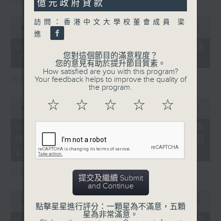
億元政府貸款
0
訪問：香港中文大學校董會成員 梁
seconds
00:00
16:03
進
of
16
06/08/2026 - 8.6.4 貿發局第3屆
minutes,
您對這個節目的滿意程度？
「香港好物節」首度進軍東盟
3
您的意見有助於提升節目質素。
seconds
How satisfied are you with this program?
訪問：香港貿易發展局副總裁 鍾永喜
Your feedback helps to improve the quality of
the program.
0
☆
☆
☆
☆
☆
seconds
00:00
14:11
of
14
06/08/2026 - 8.6.5 5歲男童被虐
minutes,
待致死 母親判囚22年／性罪行法例
11
seconds
公眾諮詢完結
訪問：防止虐待兒童會總幹事 婁小君
提交及繼續 Submit
and Continue
0
seconds
00:00
05:35
點擊星星進行評分：一顆星為不滿意，五顆
of
星為非常滿意。
5
06/08/2026 - 8.6.6 七歲男童感染