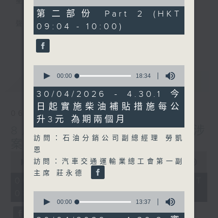
星期一至五
of
47
第二部份 Part 2 (HKT
minutes,
聲音更立體 意見更多元
09:04 - 10:00)
45
seconds
更多...
「千禧年代」鼓勵聽眾及嘉賓作有觀點、有理
據的意見交流，藉此帶出更多新觀點、新意
0
見、新角度。透過時事速遞，每日早晨為廣大
seconds
00:00
18:34
最新
LATEST
聽眾提供最新資訊以迎接新的一天。
of
18
30/04/2026 - 4.30.1 今
minutes,
監製：林嘉瑜
日起實施柴油補貼措施每公
34
06/08/2026
seconds
升3元 為期兩個月
8月6日 FUN COFFEE騙案涉
訪問：石油分銷公司副總經理 勞凱
案總損失增至約1億400萬元
恩
0
訪問：汽車交通運輸業總工會第一副
seconds
00:00
1:37:37
of
主席 莊永德
1
06/08/2026 - 足本 Full (HKT
hour,
08:00 - 10:00)
37
0
minutes,
seconds
00:00
13:37
37
of
seconds
13