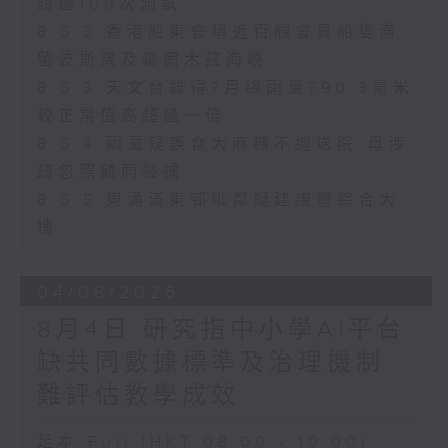
超過100次測試
8.5.2 香港船東會稱近百艘會員船隻滯
留波斯灣及霍爾木茲海峽
8.5.3 天文台錄得7月總雨量790.3毫米
較正常值高超過一倍
8.5.4 兩童疑誤食大麻糖不適送院 母涉
疏忽照顧同被捕
8.5.5 東涌滿東邨毗鄰擬建康體綜合大
樓
04/08/2026
8月4日 研究指中小學AI平台
缺共同數據標準及治理機制
難評估教學成效
足本 Full (HKT 08:00 - 10:00)