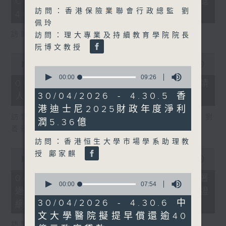
COFFEE騙案涉案總損失增至約1億
3
seconds
訪問：香港保險業聯會行政總監 劉
400萬元
佩玲
訪問：立法會議員 吳傑莊
訪問：理大專業及持續教育學院院長
阮博文教授
0
seconds
00:00
15:00
0
of
seconds
00:00
09:26
15
06/08/2026 - 8.6.2 約34%申請
of
minutes,
9
30/04/2026 - 4.30.5 香
人經大學聯招獲正式遴選取錄資格
0
minutes,
seconds
港迪士尼2025財政年度淨利
26
訪問：香港中文大學入學及學生資助處處長 劉
seconds
潤5.36億
善雅
訪問：香港恒生大學市場學系助理教
0
授 鄺家麒
seconds
00:00
08:30
of
8
0
06/08/2026 - 8.6.3 私隱專員公署
minutes,
seconds
00:00
07:54
過去三個月收16宗懷疑假冒電子簽證
30
of
seconds
7
30/04/2026 - 4.30.6 中
網站相關查詢或投訴
minutes,
文大學醫院擬提早償還逾40
54
seconds
訪問：個人資料私隱專員 鍾麗玲