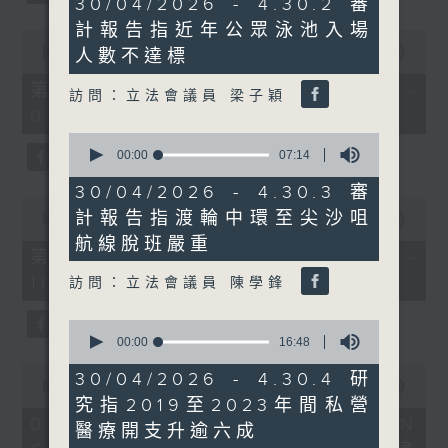
30/04/2026 - 4.30.2 審
minutes,
計報告指近年公眾泳池入場
37
0
seconds
seconds
00:00
50:40
人數不達標
of
50
第一部份 Part 1 (HKT 08:04 -
訪問：立法會議員 梁子穎
minutes,
09:00)
40
seconds
0
seconds
00:00
07:14
of
7
30/04/2026 - 4.30.3 審
minutes,
0
計報告指渡輪中環至尖沙咀
14
seconds
00:00
47:07
seconds
of
航線脫班嚴重
47
第二部份 Part 2 (HKT 09:04 -
minutes,
10:00)
訪問：立法會議員 陳學鋒
7
seconds
0
seconds
00:00
16:48
of
0
16
30/04/2026 - 4.30.4 研
seconds
00:00
16:03
minutes,
of
究指2019至2023年間私營
48
16
seconds
06/08/2026 - 8.6.1 FUN
醫療開支升逾六成
minutes,