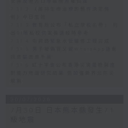
安排及港方口岸區使用權協議
7.31.2 《維持生命治療的預作決定條
例》今日生效
7.31.3 教育局公布「私立學校名冊」 列
出91所私校供家長選校時參考
7.31.4 屯興路緊急水管維修工程完成
7.31.5 男子被偽冒父親WhatsApp語音
訊息騙去逾千萬
7.31.6 紅十字會公布香港災害風險與應
對能力地圖研究結果 倡加強新界北防災
規劃
30/07/2026
7月30日 日本熊本縣發生7.1
級地震