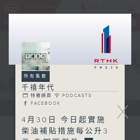
ENG
/
簡
×
全新 RTHK On The Go
取得
一手掌握 RTHK 電台、電視節目
所有集數
千禧年代
特備網頁
PODCASTS
FACEBOOK
X
有觀點、有理據的意見交流。
4月30日 今日起實施
柴油補貼措施每公升3