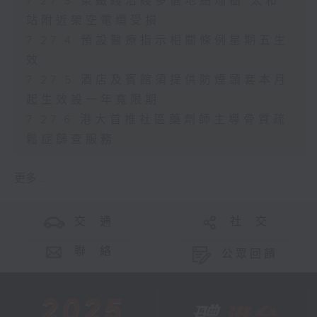
7.27.3 東鐵綫沿綫多個地點塌樹 太和
站附近架空電纜受損
7.27.4 預設醫療指示相關條例星期五生
效
7.27.5 酒店及賓館須提供防煙頭套本月
起生效設一年寬限期
7.27.6 港大首推社區藥劑師主導骨質疏
鬆症篩查服務
更多 ...
交 通
社 交
聯 絡
公眾回饋