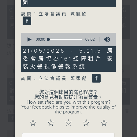
劑
of
29
07/08/2026 - 8.7.1 立法會研究指
minutes,
訪問：立法會議員 陳凱欣
本港居民境外開支增訪港旅客消費跌/
37
seconds
粵港澳消委會合作 一站式處理投訴
十月實施
0
seconds
00:00
08:02
of
訪問：立法會議員 姚柏良
8
21/05/2026 - 5.21.5 房
訪問：立法會議員 陳凱欣
minutes,
委會房協為161聽障租戶 安
2
seconds
裝火警視像警報系統
0
seconds
00:00
15:34
of
訪問：立法會議員 鄧家彪
15
07/08/2026 - 8.7.2 公屋聯會公布
minutes,
對政府制定香港首份五年規劃土地和
34
您對這個節目的滿意程度？
seconds
您的意見有助於提升節目質素。
房屋政策建議
How satisfied are you with this program?
Your feedback helps to improve the quality of
訪問：立法會議員、公屋聯會副主席 梁文廣
the program.
☆
☆
☆
☆
☆
0
seconds
00:00
07:46