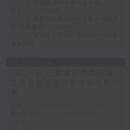
7.30.5 食環署打擊無牌小販拘捕14人
檢獲600公斤食物
7.30.6 團體為樂華南邨長者裝大門感應
器 半年處理226次警報
7.30.7 房署擬試行公共屋邨設共享單車
專屬泊位
29/07/2026
7月29日 行政長官李家超與
立法會議員舉行首次對談交流
會
足本 Full (HKT 08:00 - 10:00)
第一部份 Part 1 (HKT 08:04 -
09:00)