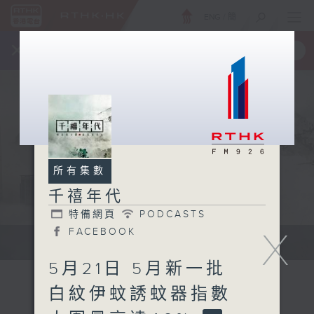
ENG
/
簡
×
全新 RTHK On The Go
取得
一手掌握 RTHK 電台、電視節目
所有集數
千禧年代
特備網頁
PODCASTS
X
FACEBOOK
有觀點、有理據的意見交流。
5月21日 5月新一批
白紋伊蚊誘蚊器指數