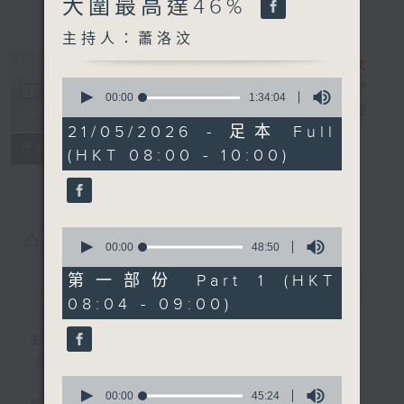
大圍最高達46%
主持人：蕭洛汶
0
seconds
00:00
1:34:04
千禧年代
電台直播
of
1
21/05/2026 - 足本 Full
hour,
特備網頁
PODCASTS
所有集數
(HKT 08:00 - 10:00)
34
minutes,
FACEBOOK
4
seconds
0
您喜歡這個節目嗎?
seconds
00:00
48:50
of
48
第一部份 Part 1 (HKT
minutes,
簡介
GIST
08:04 - 09:00)
50
seconds
主持人：蕭洛汶
《千禧年代》
0
seconds
00:00
45:24