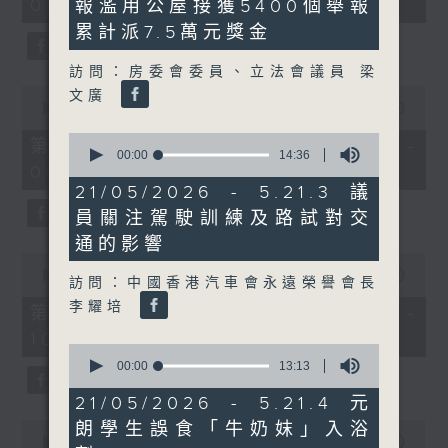
08:04 - 10:00)
報濫用公屋接獲5400個舉報
51
35
minutes,
seconds
累計派7.5萬元獎金
59
seconds
訪問：房委會委員、立法會議員 梁
0
文廣
seconds
00:00
56:10
of
0
56
第一部份 Part 1 (HKT 08:04 -
seconds
00:00
14:36
minutes,
09:00)
of
10
14
seconds
21/05/2026 - 5.21.3 議
minutes,
員關注駕駛訓練及路試對交
36
seconds
通的影響
0
seconds
00:00
56:09
訪問：中國香港汽車會永遠榮譽會長
of
李耀培
56
第二部份 Part 2 (HKT 09:04 -
minutes,
10:00)
9
0
seconds
seconds
00:00
13:13
of
13
21/05/2026 - 5.21.4 元
minutes,
0
朗學生誤食「牛奶妺」入浴
13
seconds
00:00
29:37
seconds