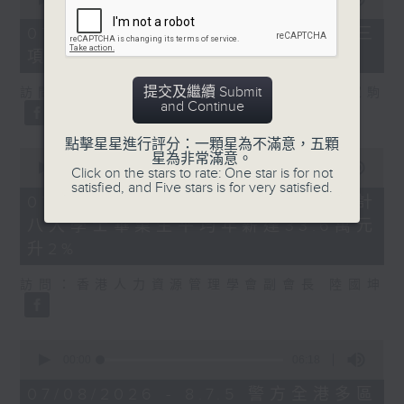
of
7
07/08/2026 - 8.7.3 申訴專員就三
minutes,
項圖書館服務展開主動調查
46
seconds
提交及繼續 Submit
訪問：立法會議員、香港出版總會會長 李家駒
and Continue
點擊星星進行評分：一顆星為不滿意，五顆
0
星為非常滿意。
seconds
00:00
08:25
Click on the stars to rate: One star is for not
of
satisfied, and Five stars is for very satisfied.
8
07/08/2026 - 8.7.4 教資會統計
minutes,
八大學士畢業生平均年薪達33.6萬元
25
seconds
升2%
訪問：香港人力資源管理學會副會長 陸國坤
0
seconds
00:00
06:18
of
6
07/08/2026 - 8.7.5 警方全港多區
minutes,