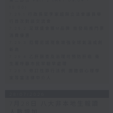
第二部份 Part 2 (HKT 09:04 -
10:00)
7.29.1 行政長官李家超與立法會議員舉
行首次對談交流會
7.29.2 足球盛會獲M品牌 旅發局推門票
消費優惠
7.29.3 厄爾尼諾現象增強全球氣溫或創
新高
7.29.4 乙肝篩查及治理可預防肝癌 衞
生署呼籲市民早驗早處理
7.29.5 修訂性罪行法例 團體倡心理學
家等當法律中介人
28/07/2026
7月28日 八大非本地生報讀
人數增加