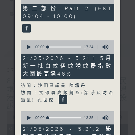
星期一至五
of
45
第二部份 Part 2 (HKT
minutes,
聲音更立體 意見更多元
09:04 - 10:00)
24
seconds
更多...
「千禧年代」鼓勵聽眾及嘉賓作有觀點、有理
據的意見交流，藉此帶出更多新觀點、新意
0
見、新角度。透過時事速遞，每日早晨為廣大
seconds
00:00
17:24
最新
LATEST
聽眾提供最新資訊以迎接新的一天。
of
17
21/05/2026 - 5.21.1 5月
minutes,
監製：林嘉瑜
新一批白紋伊蚊誘蚊器指數
24
07/08/2026
seconds
大圍最高達46%
8月7日 立法會研究指本港居民
訪問：沙田區議員 陳壇丹
境外開支增訪港旅客消費跌/粵
訪問：食環署高級總監(潔淨及防治
港澳消委會合作 一站式處理投
蟲鼠) 孔世傑
訴 十月實施
0
0
seconds
00:00
1:51:59
seconds
00:00
13:35
of
of
1
13
07/08/2026 - 足本 Full (HKT
21/05/2026 - 5.21.2 舉
hour,
minutes,