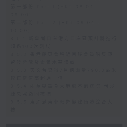
第一部份 Part 1 (HKT 08:04 -
09:00)
第二部份 Part 2 (HKT 09:04 -
10:00)
8.5.1 新皇崗口岸港方口岸區預計將進行
超過100次測試
8.5.2 香港船東會稱近百艘會員船隻滯
留波斯灣及霍爾木茲海峽
8.5.3 天文台錄得7月總雨量790.3毫米
較正常值高超過一倍
8.5.4 兩童疑誤食大麻糖不適送院 母涉
疏忽照顧同被捕
8.5.5 東涌滿東邨毗鄰擬建康體綜合大
樓