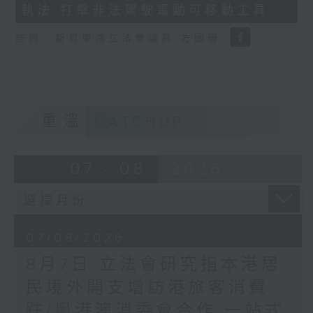
執法 打擊非法駕駛電動可移動工具
18
seconds
訪問：新界東南立法會議員 方國珊
重溫
CATCHUP
07 - 08
2026
07/08/2026
8月7日 立法會研究指本港居
民境外開支增訪港旅客消費
跌/粵港澳消委會合作 一站式