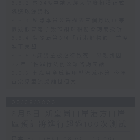
8.6.2 約34%申請人經大學聯招獲正式
遴選取錄資格
8.6.3 私隱專員公署過去三個月收16宗
懷疑假冒電子簽證網站相關查詢或投訴
8.6.4 貿發局第3屆「香港好物節」首度
進軍東盟
8.6.5 5歲男童被虐待致死 母親判囚
22年／性罪行法例公眾諮詢完結
8.6.6 七歲男童感染甲型流感不治 今年
首宗兒童流感離世個案
05/08/2026
8月5日 新皇崗口岸港方口岸
區預計將進行超過100次測試
足本 Full (HKT 08:00 - 10:00)