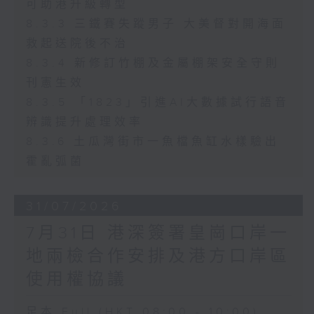
可助港升級轉型
8.3.3 三鐵賽失蹤男子 大美督對開海面
救起送院後不治
8.3.4 新修訂竹棚及金屬棚架安全守則
刊憲生效
8.3.5 「1823」引進AI大數據試行語音
辨識提升處理效率
8.3.6 土瓜灣街市一魚檔魚缸水樣驗出
霍亂弧菌
31/07/2026
7月31日 港深簽署皇崗口岸一
地兩檢合作安排及港方口岸區
使用權協議
足本 Full (HKT 08:00 - 10:00)