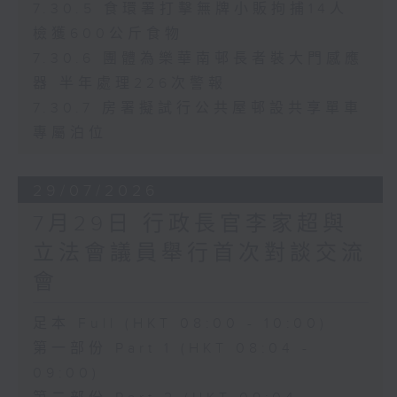
7.30.5 食環署打擊無牌小販拘捕14人
檢獲600公斤食物
7.30.6 團體為樂華南邨長者裝大門感應
器 半年處理226次警報
7.30.7 房署擬試行公共屋邨設共享單車
專屬泊位
29/07/2026
7月29日 行政長官李家超與
立法會議員舉行首次對談交流
會
足本 Full (HKT 08:00 - 10:00)
第一部份 Part 1 (HKT 08:04 -
09:00)