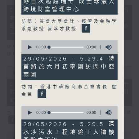
港首次超越瑞士 成全球最大
50
of
seconds
29
跨境財富管理中心
07/08/2026 - 8.7.1 立法會研究指
minutes,
本港居民境外開支增訪港旅客消費跌/
37
訪問：浸會大學會計、經濟及金融學
seconds
粵港澳消委會合作 一站式處理投訴
系副教授 麥萃才教授
十月實施
0
訪問：立法會議員 姚柏良
seconds
00:00
09:39
of
訪問：立法會議員 陳凱欣
9
29/05/2026 - 5.29.4 特
minutes,
首將於六月初率團訪問中亞
39
0
seconds
seconds
00:00
15:34
兩國
of
15
07/08/2026 - 8.7.2 公屋聯會公布
訪問：香港中華廠商聯合會會長 盧
minutes,
對政府制定香港首份五年規劃土地和
34
金榮
seconds
房屋政策建議
0
seconds
訪問：立法會議員、公屋聯會副主席 梁文廣
00:00
09:38
of
9
29/05/2026 - 5.29.5 深
minutes,
水埗污水工程地盤工人遭機
38
0
seconds
seconds
00:00
07:46