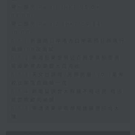
第一部份 Part 1 (HKT 08:04 -
09:00)
第二部份 Part 2 (HKT 09:04 -
10:00)
8.5.1 新皇崗口岸港方口岸區預計將進行
超過100次測試
8.5.2 香港船東會稱近百艘會員船隻滯
留波斯灣及霍爾木茲海峽
8.5.3 天文台錄得7月總雨量790.3毫米
較正常值高超過一倍
8.5.4 兩童疑誤食大麻糖不適送院 母涉
疏忽照顧同被捕
8.5.5 東涌滿東邨毗鄰擬建康體綜合大
樓