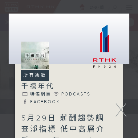
ENG
/
簡
×
全新 RTHK On The Go
取得
一手掌握 RTHK 電台、電視節目
所有集數
千禧年代
特備網頁
PODCASTS
X
FACEBOOK
有觀點、有理據的意見交流。
5月29日 薪酬趨勢調
查淨指標 低中高層介