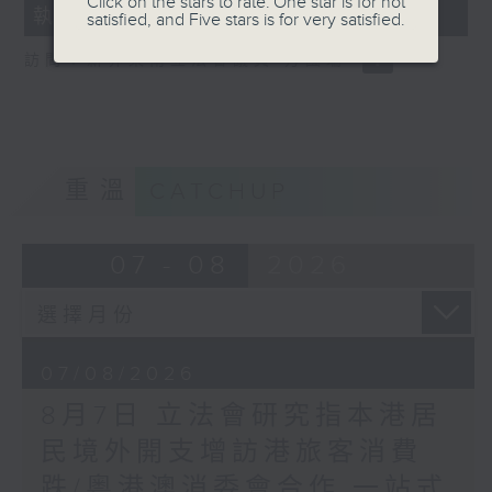
Click on the stars to rate: One star is for not
執法 打擊非法駕駛電動可移動工具
18
satisfied, and Five stars is for very satisfied.
seconds
訪問：新界東南立法會議員 方國珊
重溫
CATCHUP
07 - 08
2026
07/08/2026
8月7日 立法會研究指本港居
民境外開支增訪港旅客消費
跌/粵港澳消委會合作 一站式