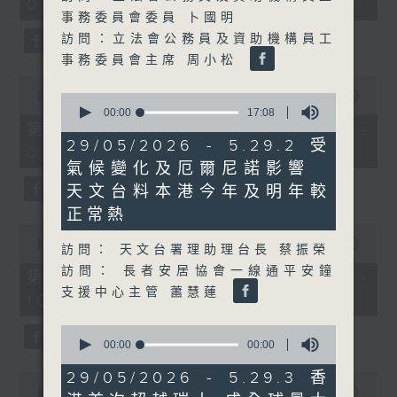
08:00 - 10:00)
37
事務委員會委員 卜國明
minutes,
51
訪問：立法會公務員及資助機構員工
seconds
事務委員會主席 周小松
0
seconds
00:00
50:50
0
of
seconds
00:00
17:08
50
of
第一部份 Part 1 (HKT 08:04 -
minutes,
17
29/05/2026 - 5.29.2 受
09:00)
50
minutes,
seconds
氣候變化及厄爾尼諾影響
8
seconds
天文台料本港今年及明年較
正常熱
0
seconds
00:00
47:11
訪問： 天文台署理助理台長 蔡振榮
of
訪問： 長者安居協會一線通平安鐘
47
第二部份 Part 2 (HKT 09:04 -
minutes,
支援中心主管 蕭慧蓮
10:00)
11
seconds
0
seconds
00:00
07:50
of
7
29/05/2026 - 5.29.3 香
0
minutes,
seconds
00:00
29:37