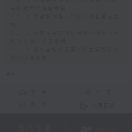
7.27.3 東鐵綫沿綫多個地點塌樹 太和
站附近架空電纜受損
7.27.4 預設醫療指示相關條例星期五生
效
7.27.5 酒店及賓館須提供防煙頭套本月
起生效設一年寬限期
7.27.6 港大首推社區藥劑師主導骨質疏
鬆症篩查服務
更多 ...
交 通
社 交
聯 絡
公眾回饋