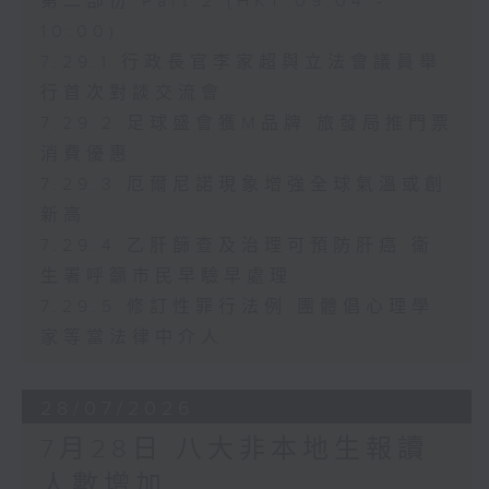
第二部份 Part 2 (HKT 09:04 -
10:00)
7.29.1 行政長官李家超與立法會議員舉
行首次對談交流會
7.29.2 足球盛會獲M品牌 旅發局推門票
消費優惠
7.29.3 厄爾尼諾現象增強全球氣溫或創
新高
7.29.4 乙肝篩查及治理可預防肝癌 衞
生署呼籲市民早驗早處理
7.29.5 修訂性罪行法例 團體倡心理學
家等當法律中介人
28/07/2026
7月28日 八大非本地生報讀
人數增加