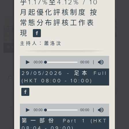
乎1.17%至4.12% / 10
月起優化評核制度 按
常態分布評核工作表
現
千禧年代
電台直播
主持人：蕭洛汶
特備網頁
PODCASTS
所有集數
FACEBOOK
0
seconds
00:00
00:00
of
0
29/05/2026 - 足本 Full
seconds
您喜歡這個節目嗎?
(HKT 08:00 - 10:00)
簡介
GIST
0
主持人：蕭洛汶
seconds
00:00
00:00
of
《千禧年代》
0
第一部份 Part 1 (HKT
seconds
08:04 - 09:00)