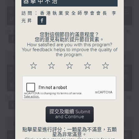
器擊中不治
of
7
07/08/2026 - 8.7.3 申訴專員就三
訪問：香港執業安全師學會會長 李
minutes,
項圖書館服務展開主動調查
46
光昇
seconds
訪問：立法會議員、香港出版總會會長 李家駒
您對這個節目的滿意程度？
您的意見有助於提升節目質素。
How satisfied are you with this program?
Your feedback helps to improve the quality of
0
the program.
seconds
00:00
08:25
of
☆
☆
☆
☆
☆
8
07/08/2026 - 8.7.4 教資會統計
minutes,
八大學士畢業生平均年薪達33.6萬元
25
seconds
升2%
訪問：香港人力資源管理學會副會長 陸國坤
提交及繼續 Submit
and Continue
0
seconds
00:00
06:18
of
點擊星星進行評分：一顆星為不滿意，五顆
6
星為非常滿意。
07/08/2026 - 8.7.5 警方全港多區
minutes,