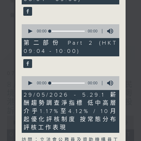
星期一至五
聲音更立體 意見更多元
0
更多...
「千禧年代」鼓勵聽眾及嘉賓作有觀點、有理
seconds
00:00
00:00
of
據的意見交流，藉此帶出更多新觀點、新意
0
第二部份 Part 2 (HKT
見、新角度。透過時事速遞，每日早晨為廣大
seconds
09:04 - 10:00)
最新
LATEST
聽眾提供最新資訊以迎接新的一天。
監製：林嘉瑜
07/08/2026
0
8月7日 立法會研究指本港居民
seconds
00:00
00:00
of
境外開支增訪港旅客消費跌/粵
0
29/05/2026 - 5.29.1 薪
seconds
港澳消委會合作 一站式處理投
酬趨勢調查淨指標 低中高層
訴 十月實施
介乎1.17%至4.12% / 10月
0
起優化評核制度 按常態分布
seconds
00:00
1:37:51
評核工作表現
of
1
07/08/2026 - 足本 Full (HKT
hour,
訪問：立法會公務員及資助機構員工