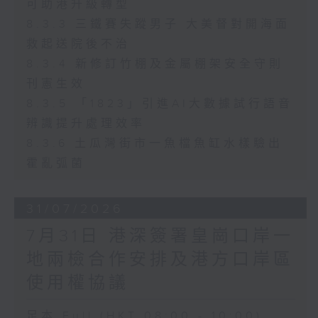
可助港升級轉型
8.3.3 三鐵賽失蹤男子 大美督對開海面
救起送院後不治
8.3.4 新修訂竹棚及金屬棚架安全守則
刊憲生效
8.3.5 「1823」引進AI大數據試行語音
辨識提升處理效率
8.3.6 土瓜灣街市一魚檔魚缸水樣驗出
霍亂弧菌
31/07/2026
7月31日 港深簽署皇崗口岸一
地兩檢合作安排及港方口岸區
使用權協議
足本 Full (HKT 08:00 - 10:00)