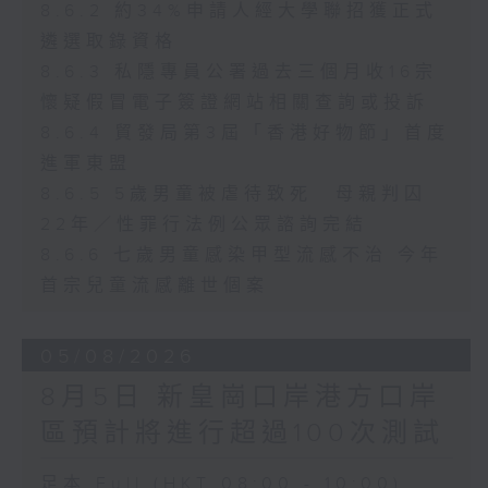
8.6.2 約34%申請人經大學聯招獲正式
遴選取錄資格
8.6.3 私隱專員公署過去三個月收16宗
懷疑假冒電子簽證網站相關查詢或投訴
8.6.4 貿發局第3屆「香港好物節」首度
進軍東盟
8.6.5 5歲男童被虐待致死 母親判囚
22年／性罪行法例公眾諮詢完結
8.6.6 七歲男童感染甲型流感不治 今年
首宗兒童流感離世個案
05/08/2026
8月5日 新皇崗口岸港方口岸
區預計將進行超過100次測試
足本 Full (HKT 08:00 - 10:00)