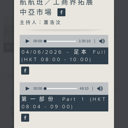
航航班／工商界拓展
中亞市場
主持人：蕭洛汶
千禧年代
電台直播
0
seconds
00:00
1:35:10
of
特備網頁
PODCASTS
所有集數
1
04/06/2026 - 足本 Full
FACEBOOK
hour,
(HKT 08:00 - 10:00)
35
minutes,
10
seconds
您喜歡這個節目嗎?
0
seconds
00:00
49:10
簡介
GIST
of
49
第一部份 Part 1 (HKT
minutes,
08:04 - 09:00)
10
主持人：蕭洛汶
seconds
《千禧年代》