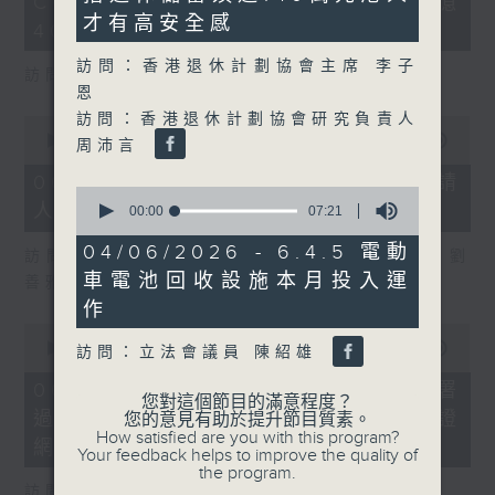
COFFEE騙案涉案總損失增至約1億
3
seconds
seconds
才有高安全感
400萬元
訪問：香港退休計劃協會主席 李子
訪問：立法會議員 吳傑莊
恩
訪問：香港退休計劃協會研究負責人
0
seconds
00:00
15:00
周沛言
of
15
06/08/2026 - 8.6.2 約34%申請
0
minutes,
人經大學聯招獲正式遴選取錄資格
seconds
0
00:00
07:21
of
seconds
7
04/06/2026 - 6.4.5 電動
訪問：香港中文大學入學及學生資助處處長 劉
minutes,
車電池回收設施本月投入運
21
善雅
seconds
作
0
seconds
00:00
08:30
訪問：立法會議員 陳紹雄
of
8
06/08/2026 - 8.6.3 私隱專員公署
您對這個節目的滿意程度？
minutes,
過去三個月收16宗懷疑假冒電子簽證
您的意見有助於提升節目質素。
30
How satisfied are you with this program?
seconds
網站相關查詢或投訴
Your feedback helps to improve the quality of
the program.
訪問：個人資料私隱專員 鍾麗玲