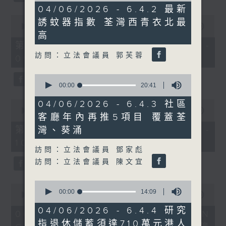
6
04/06/2026 - 6.4.2 最新
minutes,
0
誘蚊器指數 荃灣西青衣北最
41
seconds
00:00
56:10
seconds
of
高
56
第一部份 Part 1 (HKT 08:04 -
minutes,
訪問：立法會議員 郭芙蓉
09:00)
10
seconds
0
seconds
00:00
20:41
of
20
0
04/06/2026 - 6.4.3 社區
minutes,
seconds
00:00
56:09
客廳年內再推5項目 覆蓋荃
41
of
seconds
56
第二部份 Part 2 (HKT 09:04 -
灣、葵涌
minutes,
10:00)
9
訪問：立法會議員 鄧家彪
seconds
訪問：立法會議員 陳文宜
0
0
seconds
00:00
14:09
seconds
00:00
16:03
of
of
14
04/06/2026 - 6.4.4 研究
16
06/08/2026 - 8.6.1 FUN
minutes,
minutes,
指退休儲蓄須達710萬元港人
9