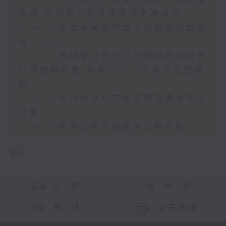
信號 評估周六是否須改發更高信號
7.24.3 房委會資助房屋小組通過公屋加
租2.04%
7.24.4 食環署公布七月份第四批白紋伊
蚊誘蚊器指數 馬鞍山22.7%達至警戒級
別
7.24.5 有內地牙科在港設諮詢處涉非法
行醫
7.24.6 多間交易所擬延長交易時段
更多 ...
交 通
社 交
聯 絡
公眾回饋