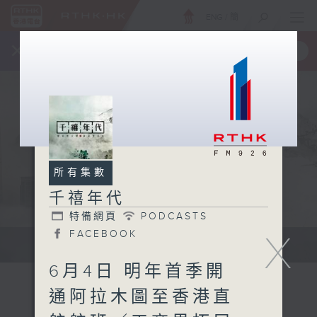
ENG
/
簡
×
全新 RTHK On The Go
取得
一手掌握 RTHK 電台、電視節目
所有集數
千禧年代
特備網頁
PODCASTS
FACEBOOK
X
有觀點、有理據的意見交流。
6月4日 明年首季開
通阿拉木圖至香港直