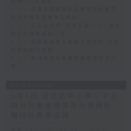
超過100次測試
8.5.2 香港船東會稱近百艘會員船隻滯
留波斯灣及霍爾木茲海峽
8.5.3 天文台錄得7月總雨量790.3毫米
較正常值高超過一倍
8.5.4 兩童疑誤食大麻糖不適送院 母涉
疏忽照顧同被捕
8.5.5 東涌滿東邨毗鄰擬建康體綜合大
樓
04/08/2026
8月4日 研究指中小學AI平台
缺共同數據標準及治理機制
難評估教學成效
足本 Full (HKT 08:00 - 10:00)