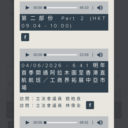
星期一至五
0
seconds
00:00
46:10
of
聲音更立體 意見更多元
46
第二部份 Part 2 (HKT
minutes,
更多...
09:04 - 10:00)
10
「千禧年代」鼓勵聽眾及嘉賓作有觀點、有理
seconds
據的意見交流，藉此帶出更多新觀點、新意
見、新角度。透過時事速遞，每日早晨為廣大
最新
LATEST
聽眾提供最新資訊以迎接新的一天。
0
seconds
00:00
22:09
of
監製：林嘉瑜
22
04/06/2026 - 6.4.1 明年
06/08/2026
minutes,
首季開通阿拉木圖至香港直
9
8月6日 FUN COFFEE騙案涉
seconds
航航班／工商界拓展中亞市
案總損失增至約1億400萬元
場
0
seconds
00:00
1:51:59
訪問：立法會議員 姚柏良
of
1
06/08/2026 - 足本 Full (HKT
訪問：立法會議員 林偉全
hour,
08:04 - 10:00)
51
minutes,
0
59
seconds
00:00
06:41
seconds
of