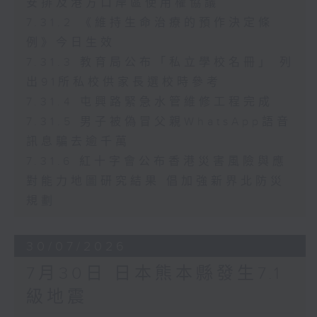
安排及港方口岸區使用權協議
7.31.2 《維持生命治療的預作決定條
例》今日生效
7.31.3 教育局公布「私立學校名冊」 列
出91所私校供家長選校時參考
7.31.4 屯興路緊急水管維修工程完成
7.31.5 男子被偽冒父親WhatsApp語音
訊息騙去逾千萬
7.31.6 紅十字會公布香港災害風險與應
對能力地圖研究結果 倡加強新界北防災
規劃
30/07/2026
7月30日 日本熊本縣發生7.1
級地震