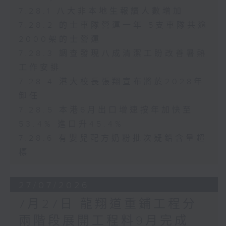
7.28.1 八大非本地生報讀人數增加
7.28.2 的士車隊營運一年 5支車隊共逾
2000架的士營運
7.28.3 調查發現八成清潔工盼改善暑熱
工作安排
7.28.4 港大校長張翔宣布將於2028年
卸任
7.28.5 本港6月出口增速按年加快至
53.4% 進口升45.4%
7.28.6 有嬰兒配方奶粉批次疑鉛含量超
標
27/07/2026
7月27日 龍翔道重鋪工程分
兩階段展開工程料9月完成