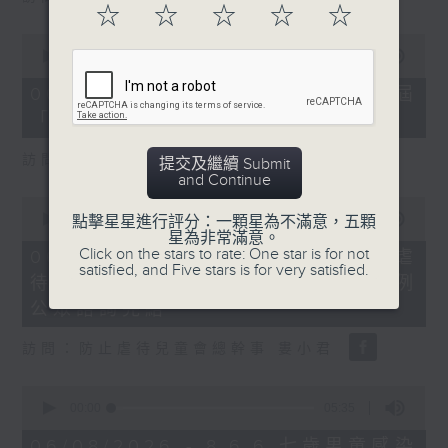
☆
☆
☆
☆
☆
0
seconds
00:00
16:03
of
16
06/08/2026 - 8.6.4 貿發局第3屆
minutes,
「香港好物節」首度進軍東盟
3
seconds
訪問：香港貿易發展局副總裁 鍾永喜
提交及繼續 Submit
and Continue
0
seconds
00:00
14:11
點擊星星進行評分：一顆星為不滿意，五顆
of
星為非常滿意。
14
Click on the stars to rate: One star is for not
06/08/2026 - 8.6.5 5歲男童被虐
minutes,
satisfied, and Five stars is for very satisfied.
待致死 母親判囚22年／性罪行法例
11
seconds
公眾諮詢完結
訪問：防止虐待兒童會總幹事 婁小君
0
seconds
00:00
05:35
of
5
06/08/2026 - 8.6.6 七歲男童感染