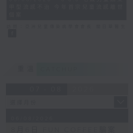
minutes,
甲型流感不治 今年首宗兒童流感離世
35
seconds
個案
訪問：亞洲兒童傳染病學會會長 關日華醫生
重溫
CATCHUP
07 - 08
2026
06/08/2026
8月6日 FUN COFFEE騙案