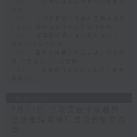
7.30.2 立法會法案委員會審議北都條例
草案
7.30.3 屯門富發里地盤爆水管完成復修
7.30.4 議員就東區停水提四項建議
7.30.5 食環署打擊無牌小販拘捕14人
檢獲600公斤食物
7.30.6 團體為樂華南邨長者裝大門感應
器 半年處理226次警報
7.30.7 房署擬試行公共屋邨設共享單車
專屬泊位
29/07/2026
7月29日 行政長官李家超與
立法會議員舉行首次對談交流
會