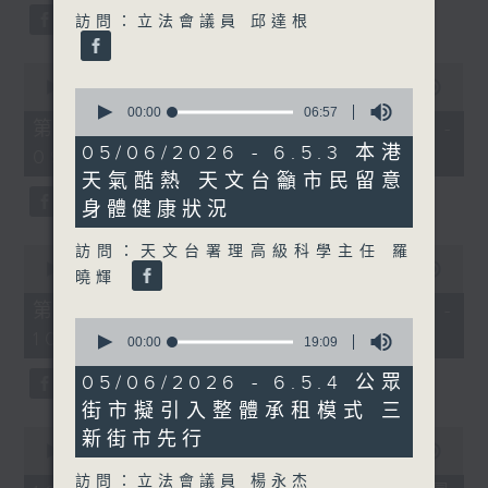
34
訪問：立法會議員 邱達根
seconds
0
seconds
00:00
52:00
0
of
seconds
00:00
06:57
52
第一部份 Part 1 (HKT 08:04 -
of
minutes,
6
05/06/2026 - 6.5.3 本港
09:00)
0
minutes,
seconds
天氣酷熱 天文台籲市民留意
57
seconds
身體健康狀況
訪問：天文台署理高級科學主任 羅
0
seconds
00:00
47:43
曉輝
of
47
第二部份 Part 2 (HKT 09:04 -
minutes,
0
10:00)
43
seconds
00:00
19:09
seconds
of
19
05/06/2026 - 6.5.4 公眾
minutes,
街市擬引入整體承租模式 三
9
seconds
0
新街市先行
seconds
00:00
12:32
of
訪問：立法會議員 楊永杰
12