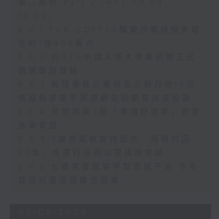
第二部份 Part 2 (HKT 09:04 -
10:00)
8.6.1 FUN COFFEE騙案涉案總損失增
至約1億400萬元
8.6.2 約34%申請人經大學聯招獲正式
遴選取錄資格
8.6.3 私隱專員公署過去三個月收16宗
懷疑假冒電子簽證網站相關查詢或投訴
8.6.4 貿發局第3屆「香港好物節」首度
進軍東盟
8.6.5 5歲男童被虐待致死 母親判囚
22年／性罪行法例公眾諮詢完結
8.6.6 七歲男童感染甲型流感不治 今年
首宗兒童流感離世個案
05/08/2026