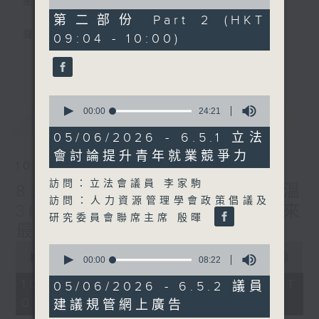
星期一至五
of
45
第二部份 Part 2 (HKT
minutes,
聲音更立體 意見更多元
09:04 - 10:00)
43
seconds
更多...
「千禧年代」鼓勵聽眾及嘉賓作有觀點、有理
據的意見交流，藉此帶出更多新觀點、新意
0
見、新角度。透過時事速遞，每日早晨為廣大
seconds
00:00
24:21
最新
LATEST
聽眾提供最新資訊以迎接新的一天。
of
24
05/06/2026 - 6.5.1 立法
minutes,
監製：林嘉瑜
會討論提升青年就業競爭力
21
10/08/2026
seconds
訪問：立法會議員 李家駒
8月10日 天文台錄得最高氣溫
訪問：人力資源管理學會政策倡議及
36.9度 為1884年有紀錄以來
研究委員會聯席主席 殷暉
最高
0
0
seconds
00:00
1:39:34
seconds
00:00
08:22
of
of
1
10/08/2026 - 足本 Full (HKT
8
05/06/2026 - 6.5.2 議員
hour,
minutes,
08:00 - 10:00)
39
建議規管網上廣告
22
minutes,
seconds