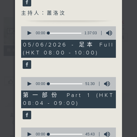
主持人：蕭洛汶
0
seconds
00:00
1:37:03
千禧年代
電台直播
of
1
05/06/2026 - 足本 Full
hour,
特備網頁
PODCASTS
所有集數
(HKT 08:00 - 10:00)
37
minutes,
FACEBOOK
3
seconds
0
您喜歡這個節目嗎?
seconds
00:00
51:30
of
51
第一部份 Part 1 (HKT
minutes,
簡介
GIST
08:04 - 09:00)
30
seconds
主持人：蕭洛汶
《千禧年代》
0
seconds
00:00
45:43