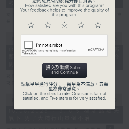
seconds
您的意見有助於提升節目質素。
考
How satisfied are you with this program?
Your feedback helps to improve the quality of
the program.
訪問：粵港澳大灣區物業及設施管理聯合會會
長、市建局非執行董事 謝偉銓
☆
☆
☆
☆
☆
0
seconds
00:00
27:23
of
27
10/08/2026 - 8.10.4 黃大仙上邨
minutes,
鄰里命案 兩人為上下層鄰居曾因噪音
23
seconds
問題投訴
提交及繼續 Submit
and Continue
訪問：精神科專科醫生 麥永接醫生
訪問：房委會委員、立法會議員 梁文廣
點擊星星進行評分：一顆星為不滿意，五顆
星為非常滿意。
Click on the stars to rate: One star is for not
0
satisfied, and Five stars is for very satisfied.
seconds
00:00
06:54
of
6
10/08/2026 - 8.10.5 極端酷熱天
minutes,
氣下 男子大埔行山暈倒不治
54
seconds