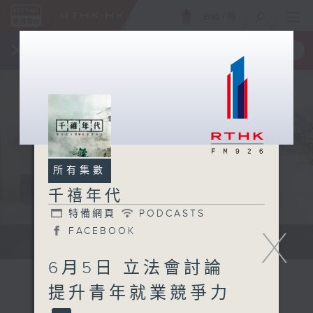
ENG
/
簡
×
全新 RTHK On The Go
取得
一手掌握 RTHK 電台、電視節目
所有集數
千禧年代
特備網頁
PODCASTS
X
FACEBOOK
有觀點、有理據的意見交流。
6月5日 立法會討論
提升青年就業競爭力