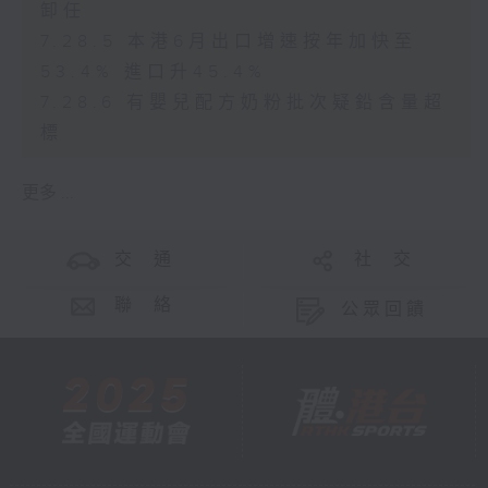
卸任
7.28.5 本港6月出口增速按年加快至
53.4% 進口升45.4%
7.28.6 有嬰兒配方奶粉批次疑鉛含量超
標
更多 ...
交 通
社 交
聯 絡
公眾回饋