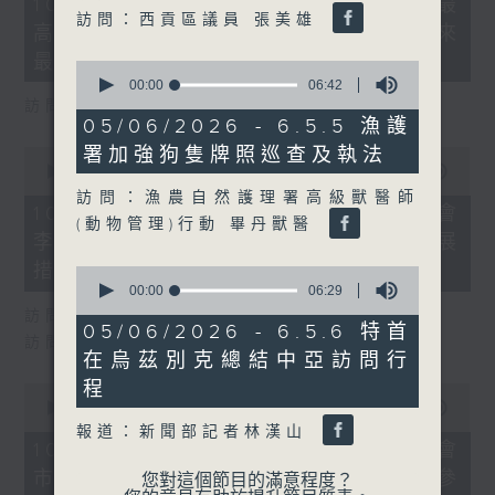
10/08/2026 - 8.10.1 天文台錄得最
minutes,
訪問：西貢區議員 張美雄
高氣溫36.9度 為1884年有紀錄以來
32
seconds
最高
0
seconds
00:00
06:42
of
訪問：天文台高級科學主任 張冰
6
05/06/2026 - 6.5.5 漁護
minutes,
署加強狗隻牌照巡查及執法
0
42
seconds
00:00
17:03
seconds
of
訪問：漁農自然護理署高級獸醫師
17
10/08/2026 - 8.10.2 地區諮詢會
minutes,
(動物管理)行動 畢丹獸醫
李家超指會因時制宜推更多青年發展
3
seconds
措施
0
seconds
00:00
06:29
of
訪問：青年發展委員會副主席 梁毓偉
6
05/06/2026 - 6.5.6 特首
訪問：公屋聯會總幹事 招國偉
minutes,
在烏茲別克總結中亞訪問行
29
seconds
程
0
seconds
00:00
11:25
of
報道：新聞部記者林漢山
11
10/08/2026 - 8.10.3 地區諮詢會
minutes,
市民倡設屋宇維修署 李家超稱值得參
25
您對這個節目的滿意程度？