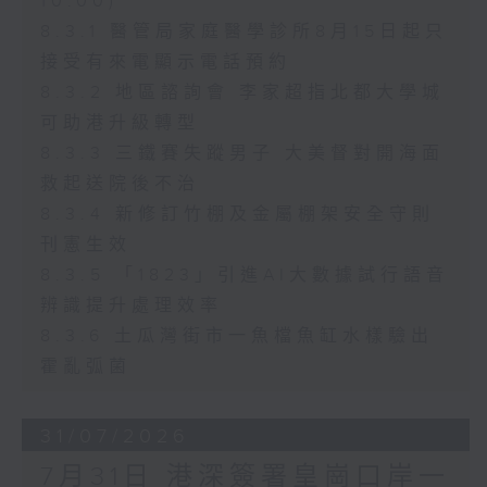
10:00)
8.3.1 醫管局家庭醫學診所8月15日起只
接受有來電顯示電話預約
8.3.2 地區諮詢會 李家超指北都大學城
可助港升級轉型
8.3.3 三鐵賽失蹤男子 大美督對開海面
救起送院後不治
8.3.4 新修訂竹棚及金屬棚架安全守則
刊憲生效
8.3.5 「1823」引進AI大數據試行語音
辨識提升處理效率
8.3.6 土瓜灣街市一魚檔魚缸水樣驗出
霍亂弧菌
31/07/2026
7月31日 港深簽署皇崗口岸一