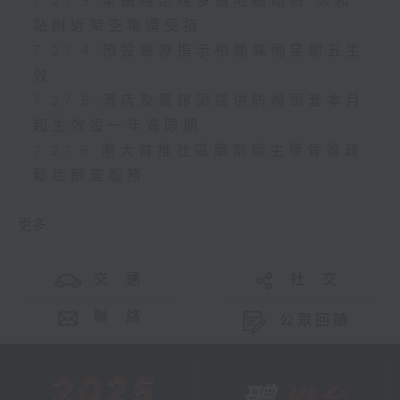
7.27.3 東鐵綫沿綫多個地點塌樹 太和
站附近架空電纜受損
7.27.4 預設醫療指示相關條例星期五生
效
7.27.5 酒店及賓館須提供防煙頭套本月
起生效設一年寬限期
7.27.6 港大首推社區藥劑師主導骨質疏
鬆症篩查服務
更多 ...
交 通
社 交
聯 絡
公眾回饋