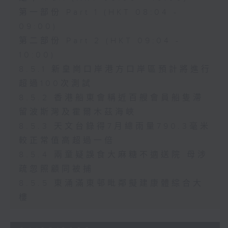
第一部份 Part 1 (HKT 08:04 -
09:00)
第二部份 Part 2 (HKT 09:04 -
10:00)
8.5.1 新皇崗口岸港方口岸區預計將進行
超過100次測試
8.5.2 香港船東會稱近百艘會員船隻滯
留波斯灣及霍爾木茲海峽
8.5.3 天文台錄得7月總雨量790.3毫米
較正常值高超過一倍
8.5.4 兩童疑誤食大麻糖不適送院 母涉
疏忽照顧同被捕
8.5.5 東涌滿東邨毗鄰擬建康體綜合大
樓