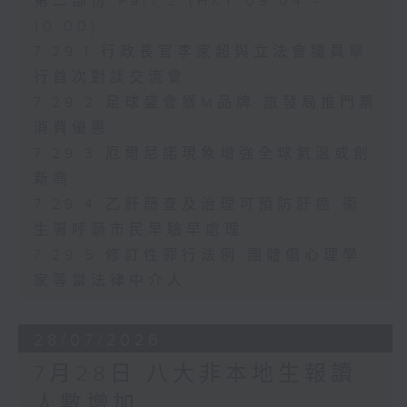
第二部份 Part 2 (HKT 09:04 -
10:00)
7.29.1 行政長官李家超與立法會議員舉
行首次對談交流會
7.29.2 足球盛會獲M品牌 旅發局推門票
消費優惠
7.29.3 厄爾尼諾現象增強全球氣溫或創
新高
7.29.4 乙肝篩查及治理可預防肝癌 衞
生署呼籲市民早驗早處理
7.29.5 修訂性罪行法例 團體倡心理學
家等當法律中介人
28/07/2026
7月28日 八大非本地生報讀
人數增加