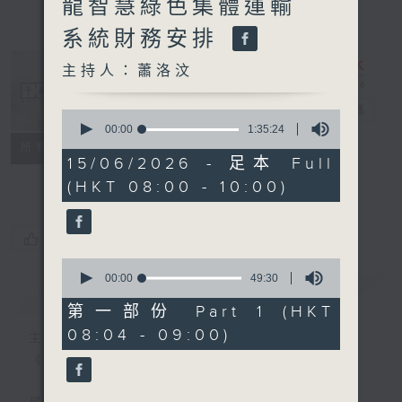
龍智慧綠色集體運輸
系統財務安排
主持人：蕭洛汶
千禧年代
電台直播
0
seconds
00:00
1:35:24
of
特備網頁
PODCASTS
所有集數
1
15/06/2026 - 足本 Full
FACEBOOK
hour,
(HKT 08:00 - 10:00)
35
minutes,
24
seconds
您喜歡這個節目嗎?
0
seconds
00:00
49:30
簡介
GIST
of
49
第一部份 Part 1 (HKT
minutes,
08:04 - 09:00)
30
主持人：蕭洛汶
seconds
《千禧年代》