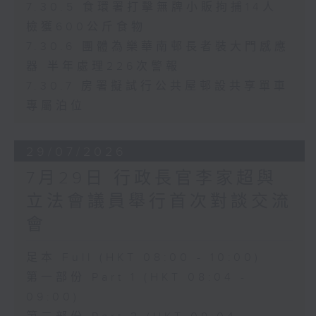
7.30.5 食環署打擊無牌小販拘捕14人
檢獲600公斤食物
7.30.6 團體為樂華南邨長者裝大門感應
器 半年處理226次警報
7.30.7 房署擬試行公共屋邨設共享單車
專屬泊位
29/07/2026
7月29日 行政長官李家超與
立法會議員舉行首次對談交流
會
足本 Full (HKT 08:00 - 10:00)
第一部份 Part 1 (HKT 08:04 -
09:00)