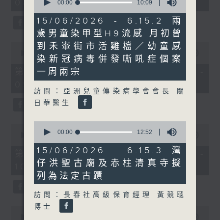
08:04 - 10:00)
51
seconds
00:00
10:09
minutes,
of
59
10
15/06/2026 - 6.15.2 兩
seconds
minutes,
歲男童染甲型H9流感 月初曾
9
seconds
0
到禾輋街市活雞檔／幼童感
seconds
00:00
56:10
染新冠病毒併發嘶吼症個案
of
56
第一部份 Part 1 (HKT 08:04 -
一周兩宗
minutes,
09:00)
10
訪問：亞洲兒童傳染病學會會長 關
seconds
日華醫生
0
0
seconds
00:00
12:52
seconds
00:00
56:09
of
of
12
15/06/2026 - 6.15.3 灣
56
第二部份 Part 2 (HKT 09:04 -
minutes,
minutes,
仔洪聖古廟及赤柱清真寺擬
52
10:00)
9
seconds
seconds
列為法定古蹟
訪問：長春社高級保育經理 黃競聰
博士
0
seconds
00:00
29:37