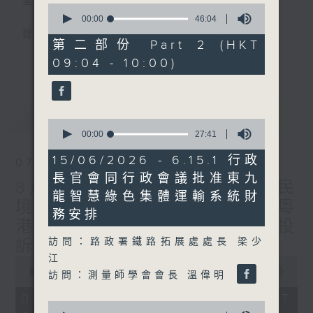
星期一至五
0
seconds
00:00
46:04
of
聲音更立體 意見更多元
46
第二部份 Part 2 (HKT
minutes,
更多...
09:04 - 10:00)
4
「千禧年代」鼓勵聽眾及嘉賓作有觀點、有理
seconds
據的意見交流，藉此帶出更多新觀點、新意
見、新角度。透過時事速遞，每日早晨為廣大
最新
LATEST
聽眾提供最新資訊以迎接新的一天。
0
seconds
00:00
27:41
of
監製：林嘉瑜
27
15/06/2026 - 6.15.1 行政
07/08/2026
minutes,
長官會同行政會議批准東九
41
8月7日 立法會研究指本港居民
seconds
龍智慧綠色集體運輸系統財
境外開支增訪港旅客消費跌/粵
務安排
港澳消委會合作 一站式處理投
訪問：路政署鐵路拓展處處長 梁少
訴 十月實施
江
0
seconds
00:00
1:51:59
訪問：測量師學會會長 溫偉明
of
1
07/08/2026 - 足本 Full (HKT
hour,
0