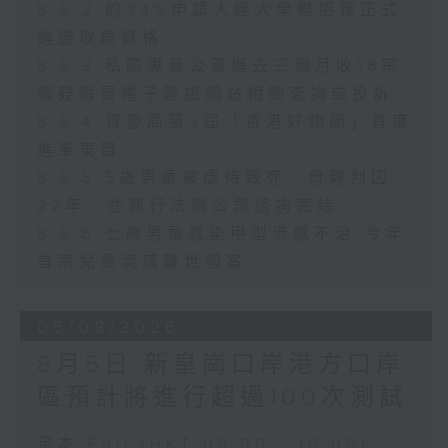
8.6.2 約34%申請人經大學聯招獲正式
遴選取錄資格
8.6.3 私隱專員公署過去三個月收16宗
懷疑假冒電子簽證網站相關查詢或投訴
8.6.4 貿發局第3屆「香港好物節」首度
進軍東盟
8.6.5 5歲男童被虐待致死 母親判囚
22年／性罪行法例公眾諮詢完結
8.6.6 七歲男童感染甲型流感不治 今年
首宗兒童流感離世個案
05/08/2026
8月5日 新皇崗口岸港方口岸
區預計將進行超過100次測試
足本 Full (HKT 08:00 - 10:00)