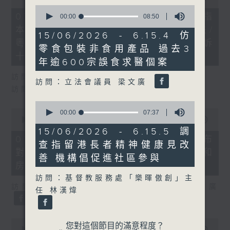
of
0
29
07/08/2026 - 8.7.1 立法會研究指
seconds
00:00
08:50
minutes,
of
本港居民境外開支增訪港旅客消費跌/
37
8
15/06/2026 - 6.15.4 仿
seconds
minutes,
粵港澳消委會合作 一站式處理投訴
零食包裝非食用產品 過去3
50
十月實施
seconds
年逾600宗誤食求醫個案
訪問：立法會議員 姚柏良
訪問：立法會議員 梁文廣
訪問：立法會議員 陳凱欣
0
0
seconds
00:00
07:37
seconds
00:00
15:34
of
of
7
15/06/2026 - 6.15.5 調
15
minutes,
07/08/2026 - 8.7.2 公屋聯會公布
查指留港長者精神健康見改
minutes,
37
對政府制定香港首份五年規劃土地和
34
seconds
善 機構倡促進社區參與
seconds
房屋政策建議
訪問：基督教服務處「樂暉傲創」主
訪問：立法會議員、公屋聯會副主席 梁文廣
任 林漢煒
0
您對這個節目的滿意程度？
seconds
00:00
07:46