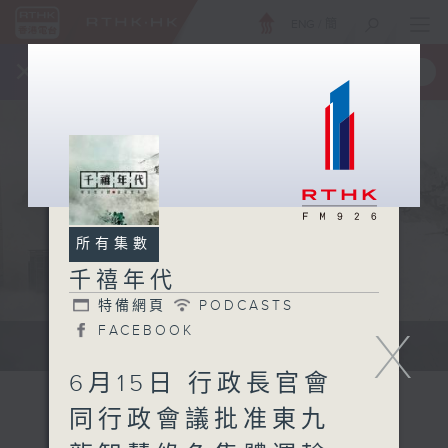
ENG
/
簡
×
全新 RTHK On The Go
取得
一手掌握 RTHK 電台、電視節目
所有集數
千禧年代
特備網頁
PODCASTS
X
FACEBOOK
有觀點、有理據的意見交流。
6月15日 行政長官會
同行政會議批准東九