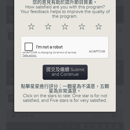
您的意見有助於提升節目質素。
of
How satisfied are you with this program?
7
07/08/2026 - 8.7.3 申訴專員就三
Your feedback helps to improve the quality of
minutes,
the program.
項圖書館服務展開主動調查
46
seconds
☆
☆
☆
☆
☆
訪問：立法會議員、香港出版總會會長 李家駒
0
seconds
00:00
08:25
of
8
07/08/2026 - 8.7.4 教資會統計
minutes,
提交及繼續 Submit
八大學士畢業生平均年薪達33.6萬元
25
and Continue
seconds
升2%
點擊星星進行評分：一顆星為不滿意，五顆
星為非常滿意。
訪問：香港人力資源管理學會副會長 陸國坤
Click on the stars to rate: One star is for not
satisfied, and Five stars is for very satisfied.
0
seconds
00:00
06:18
of
6
07/08/2026 - 8.7.5 警方全港多區
minutes,