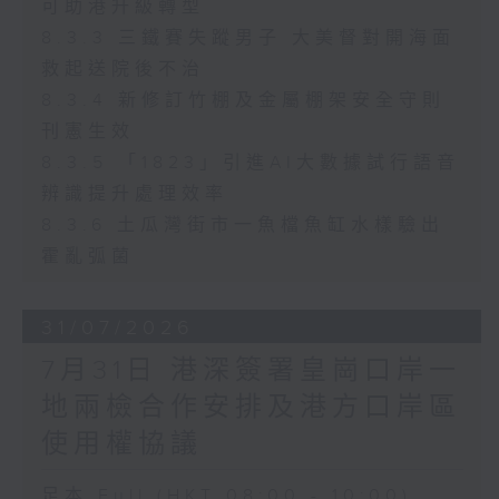
可助港升級轉型
8.3.3 三鐵賽失蹤男子 大美督對開海面
救起送院後不治
8.3.4 新修訂竹棚及金屬棚架安全守則
刊憲生效
8.3.5 「1823」引進AI大數據試行語音
辨識提升處理效率
8.3.6 土瓜灣街市一魚檔魚缸水樣驗出
霍亂弧菌
31/07/2026
7月31日 港深簽署皇崗口岸一
地兩檢合作安排及港方口岸區
使用權協議
足本 Full (HKT 08:00 - 10:00)