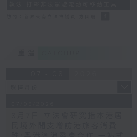
執法 打擊非法駕駛電動可移動工具
18
seconds
訪問：新界東南立法會議員 方國珊
重溫
CATCHUP
07 - 08
2026
07/08/2026
8月7日 立法會研究指本港居
民境外開支增訪港旅客消費
跌/粵港澳消委會合作 一站式