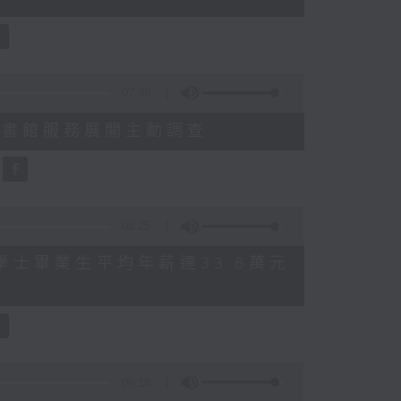
07:46
就三項圖書館服務展開主動調查
08:25
 八大學士畢業生平均年薪達33.6萬元
06:18