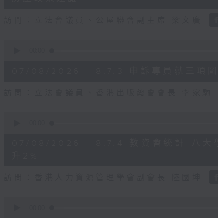
seconds
Volume
90%
訪問：立法會議員、公屋聯會副主席 梁文廣
0
seconds
00:00
of
7
07/08/2026 - 8.7.3 申訴專員
minutes,
46
seconds
Volume
訪問：立法會議員、香港出版總會會長 李家駒
90%
0
seconds
00:00
of
8
07/08/2026 - 8.7.4 教資會統計
minutes,
25
升2%
seconds
Volume
90%
訪問：香港人力資源管理學會副會長 陸國坤
0
seconds
00:00
of