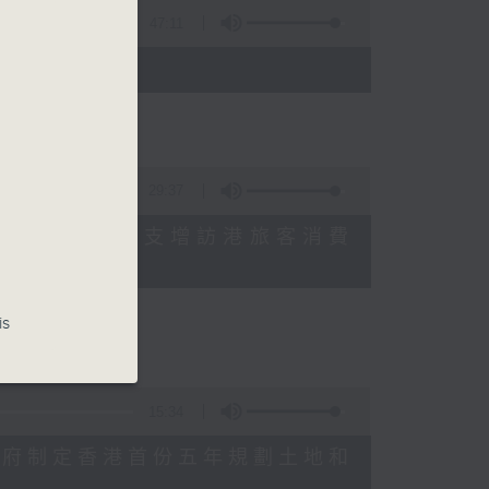
47:11
)
29:37
研究指本港居民境外開支增訪港旅客消費
十月實施
is
15:34
公布對政府制定香港首份五年規劃土地和