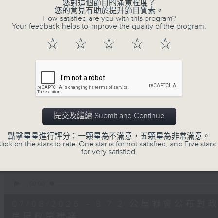
您對這個節目的滿意程度？
0
您的意見有助於提升節目質素。
seconds
00:00
How satisfied are you with this program?
of
Your feedback helps to improve the quality of the program.
47
第二部份 Part 2 (HKT 09:04 - 10:00
minutes,
☆
☆
☆
☆
☆
11
seconds
Volume
90%
0
seconds
00:00
of
29
07/08/2026 - 8.7.1 立法會
minutes,
提交及繼續 Submit and Continue
37
跌/粵港澳消委會合作 一站式處理投訴 
seconds
Volume
90%
點擊星星進行評分：一顆星為不滿意，五顆星為非常滿意。
訪問：立法會議員 姚柏良
lick on the stars to rate: One star is for not satisfied, and Five stars 
for very satisfied.
訪問：立法會議員 陳凱欣
0
seconds
00:00
of
15
07/08/2026 - 8.7.2 公屋聯會
minutes,
34
房屋政策建議