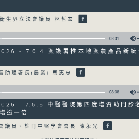
Volume
07/08/2026
衛生界立法會議員 林哲玄
8月7日 立法會研究指本港居民
粵港澳消委會合作 一站式處理投訴
08:31
0
seconds
00:00
/2026 - 7.6.4 漁護署推本地漁農產品
of
1
07/08/2026 - 足本 Full (HKT 08:00
Volume
hour,
37
護署助理署長(農業) 馬惠忠
minutes,
51
seconds
Volume
90%
08:08
0
seconds
00:00
of
/2026 - 7.6.5 中醫醫院第四度增資助門
50
第一部份 Part 1 (HKT 08:04 - 09:00
增逾一倍
minutes,
Volume
50
seconds
Volume
法會議員、註冊中醫學會會長 陳永光
90%