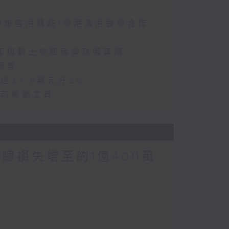
訪港旅客消費跌/粵港澳消委會合作
五年規劃土地和房屋政策建議
調查
達33.6萬元升2%
動可移動工具
涉案總損失增至約1億400萬