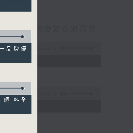
境外開支增訪港旅客消費跌/
 十月實施
1:37:51
新統一品牌優
 - 10:00)
50:50
診名額 料全
)