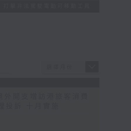
多區執法 打擊非法駕駛電動可移動工具
民境外開支增訪港旅客消費
理投訴 十月實施