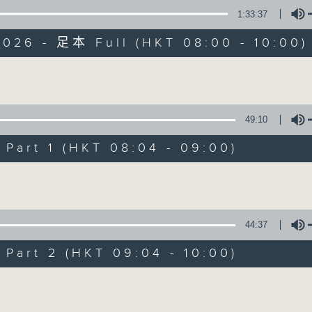
1:33:37
有觀點、有理據的意見交流。
2026 - 足本 Full (HKT 08:00 - 10:00)
Volume
49:10
千禧年代
art 1 (HKT 08:04 - 09:00)
特備網頁
PODCASTS
所有集數
Volume
您喜歡這個節目嗎?
44:37
art 2 (HKT 09:04 - 10:00)
主持人：蕭洛汶
Volume
《千禧年代》