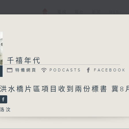
電視
電台
新聞
WEB+
千禧年代
特備網頁
PODCASTS
FACEBOOK
 洪水橋片區項目收到兩份標書 冀8
洛汶