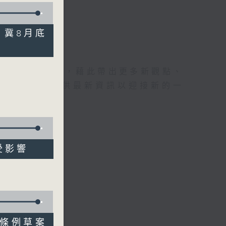
書 冀8月底
理據的意見交流，藉此帶出更多新觀點、
為廣大聽眾提供最新資訊以迎接新的一
人受影響
委會條例草案