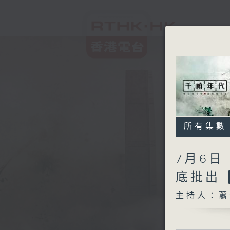
所有集數
7月6日
底批出
主持人：蕭