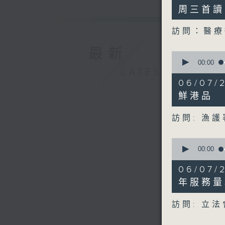
minutes,
36
周三首讀
seconds
90%
訪問：醫療
最新
0
seconds
00:00
LATEST
of
8
06/07
minutes,
31
鮮港品
seconds
90%
訪問: 漁
0
seconds
00:00
of
8
06/07
minutes,
8
年服務量
seconds
90%
訪問: 立