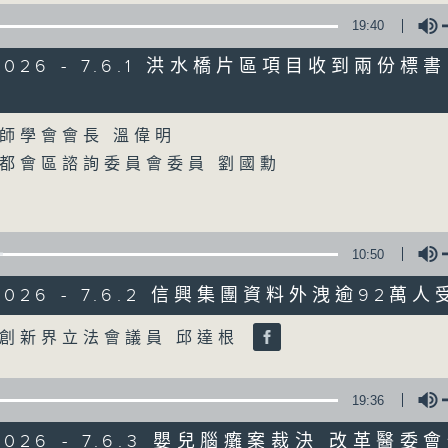
19:40
星期一至五
/2026 - 7.6.1 洪水橋片區項目收到兩份標
聲音更立體 意見更多元
Volume
師學會會長 溫偉明
「千禧年代」鼓勵聽眾及嘉賓作有觀點、有
都會區諮詢委員會委員 劉國勳
新意見、新角度。透過時事速遞，每日早晨
天。
監製：林嘉瑜
10:50
/2026 - 7.6.2 信興集團資料外洩逾92萬
Volume
創新界立法會議員 邱達根
19:36
/2026 - 7.6.3 嬰兒腦癱案裁決 改革醫