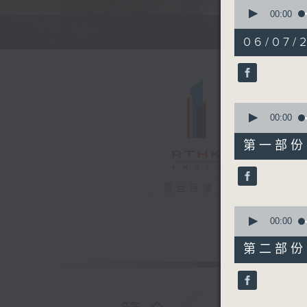
0
seconds
00:00
of
1
06/07/
hour,
33
minutes,
37
seconds
90%
0
seconds
00:00
of
49
第一部份 P
minutes,
10
seconds
90%
電台直播
0
seconds
00:00
of
44
第二部份 P
minutes,
37
seconds
90%