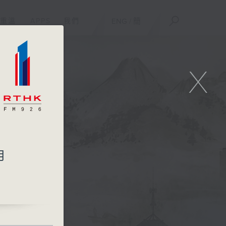
重溫
APPS
我們
ENG
/
簡
X
月