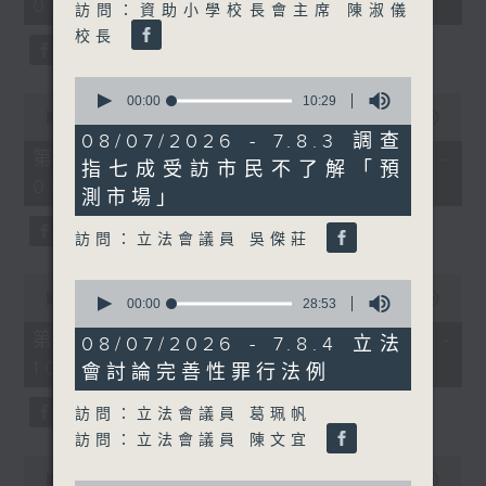
08:00 - 10:00)
37
訪問：資助小學校長會主席 陳淑儀
minutes,
校長
51
seconds
0
0
seconds
00:00
10:29
seconds
of
00:00
50:50
of
10
08/07/2026 - 7.8.3 調查
50
minutes,
第一部份 Part 1 (HKT 08:04 -
指七成受訪市民不了解「預
minutes,
29
09:00)
50
seconds
測市場」
seconds
訪問：立法會議員 吳傑莊
0
0
seconds
00:00
47:11
seconds
00:00
28:53
of
of
47
第二部份 Part 2 (HKT 09:04 -
28
08/07/2026 - 7.8.4 立法
minutes,
minutes,
10:00)
11
會討論完善性罪行法例
53
seconds
seconds
訪問：立法會議員 葛珮帆
訪問：立法會議員 陳文宜
0
seconds
00:00
29:37