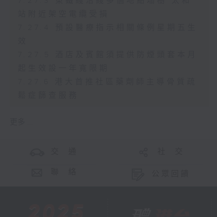
7.27.3 東鐵綫沿綫多個地點塌樹 太和
站附近架空電纜受損
7.27.4 預設醫療指示相關條例星期五生
效
7.27.5 酒店及賓館須提供防煙頭套本月
起生效設一年寬限期
7.27.6 港大首推社區藥劑師主導骨質疏
鬆症篩查服務
更多 ...
交 通
社 交
聯 絡
公眾回饋