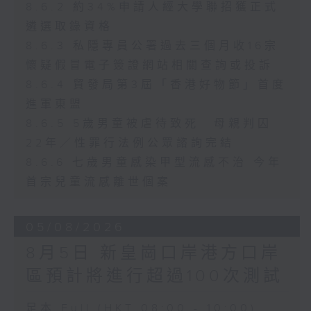
8.6.2 約34%申請人經大學聯招獲正式
遴選取錄資格
8.6.3 私隱專員公署過去三個月收16宗
懷疑假冒電子簽證網站相關查詢或投訴
8.6.4 貿發局第3屆「香港好物節」首度
進軍東盟
8.6.5 5歲男童被虐待致死 母親判囚
22年／性罪行法例公眾諮詢完結
8.6.6 七歲男童感染甲型流感不治 今年
首宗兒童流感離世個案
05/08/2026
8月5日 新皇崗口岸港方口岸
區預計將進行超過100次測試
足本 Full (HKT 08:00 - 10:00)