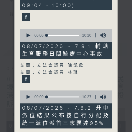
星期一至五
minutes,
09:04 - 10:00)
40
seconds
聲音更立體 意見更多元
更多...
「千禧年代」鼓勵聽眾及嘉賓作有觀點、有理
0
seconds
00:00
20:20
據的意見交流，藉此帶出更多新觀點、新意
of
見、新角度。透過時事速遞，每日早晨為廣大
20
08/07/2026 - 7.8.1 輔助
最新
LATEST
minutes,
聽眾提供最新資訊以迎接新的一天。
生育服務日間醫療中心事故
20
seconds
監製：林嘉瑜
訪問：立法會議員 陳凱欣
07/08/2026
訪問：立法會議員 林琳
8月7日 立法會研究指本港居民
境外開支增訪港旅客消費跌/粵
0
港澳消委會合作 一站式處理投
seconds
00:00
10:27
of
訴 十月實施
10
08/07/2026 - 7.8.2 升中
0
minutes,
seconds
00:00
1:37:51
派位結果公布按自行分配及
27
of
seconds
統一派位派首三志願達95%
1
07/08/2026 - 足本 Full (HKT
hour,