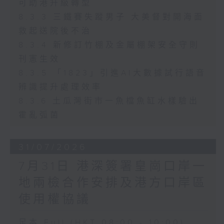
可助港升級轉型
8.3.3 三鐵賽失蹤男子 大美督對開海面
救起送院後不治
8.3.4 新修訂竹棚及金屬棚架安全守則
刊憲生效
8.3.5 「1823」引進AI大數據試行語音
辨識提升處理效率
8.3.6 土瓜灣街市一魚檔魚缸水樣驗出
霍亂弧菌
31/07/2026
7月31日 港深簽署皇崗口岸一
地兩檢合作安排及港方口岸區
使用權協議
足本 Full (HKT 08:00 - 10:00)