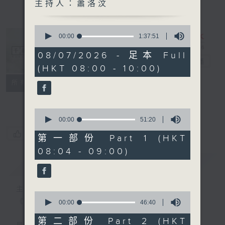
主持人：蕭洛汶
0
seconds
00:00
1:37:51
of
1
08/07/2026 - 足本 Full
hour,
千禧年代
電台直播
(HKT 08:00 - 10:00)
37
minutes,
特備網頁
PODCASTS
所有集數
51
seconds
FACEBOOK
0
seconds
00:00
51:20
of
您喜歡這個節目嗎?
51
第一部份 Part 1 (HKT
minutes,
08:04 - 09:00)
20
seconds
簡介
GIST
主持人：蕭洛汶
0
《千禧年代》
seconds
00:00
46:40
of
46
第二部份 Part 2 (HKT