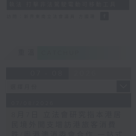
執法 打擊非法駕駛電動可移動工具
18
seconds
訪問：新界東南立法會議員 方國珊
重溫
CATCHUP
07 - 08
2026
07/08/2026
8月7日 立法會研究指本港居
民境外開支增訪港旅客消費
跌/粵港澳消委會合作 一站式