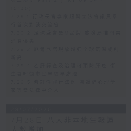
第二部份 Part 2 (HKT 09:04 -
10:00)
7.29.1 行政長官李家超與立法會議員舉
行首次對談交流會
7.29.2 足球盛會獲M品牌 旅發局推門票
消費優惠
7.29.3 厄爾尼諾現象增強全球氣溫或創
新高
7.29.4 乙肝篩查及治理可預防肝癌 衞
生署呼籲市民早驗早處理
7.29.5 修訂性罪行法例 團體倡心理學
家等當法律中介人
28/07/2026
7月28日 八大非本地生報讀
人數增加