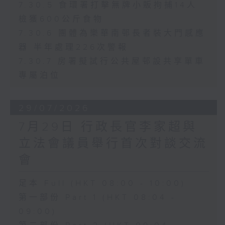
7.30.5 食環署打擊無牌小販拘捕14人
檢獲600公斤食物
7.30.6 團體為樂華南邨長者裝大門感應
器 半年處理226次警報
7.30.7 房署擬試行公共屋邨設共享單車
專屬泊位
29/07/2026
7月29日 行政長官李家超與
立法會議員舉行首次對談交流
會
足本 Full (HKT 08:00 - 10:00)
第一部份 Part 1 (HKT 08:04 -
09:00)