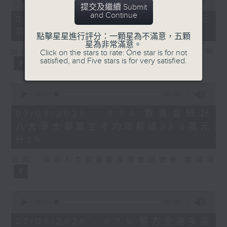
提交及繼續 Submit
of
and Continue
7
07/08/2026 - 8.7.3 申訴專員就三
minutes,
項圖書館服務展開主動調查
46
點擊星星進行評分：一顆星為不滿意，五顆
seconds
星為非常滿意。
Click on the stars to rate: One star is for not
訪問：立法會議員、香港出版總會會長 李家駒
satisfied, and Five stars is for very satisfied.
0
seconds
00:00
08:25
of
8
07/08/2026 - 8.7.4 教資會統計
minutes,
八大學士畢業生平均年薪達33.6萬元
25
seconds
升2%
訪問：香港人力資源管理學會副會長 陸國坤
0
seconds
00:00
06:18
of
6
07/08/2026 - 8.7.5 警方全港多區
minutes,