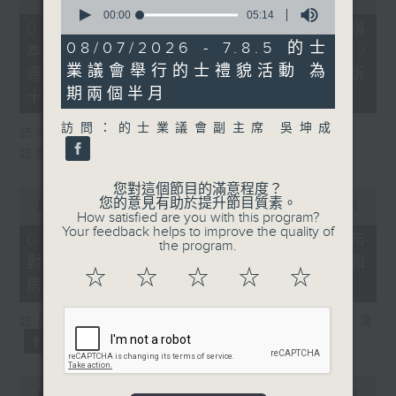
0
of
seconds
00:00
05:14
29
07/08/2026 - 8.7.1 立法會研究指
of
minutes,
5
08/07/2026 - 7.8.5 的士
本港居民境外開支增訪港旅客消費跌/
37
minutes,
seconds
業議會舉行的士禮貌活動 為
14
粵港澳消委會合作 一站式處理投訴
seconds
期兩個半月
十月實施
訪問：的士業議會副主席 吳坤成
訪問：立法會議員 姚柏良
訪問：立法會議員 陳凱欣
您對這個節目的滿意程度？
0
您的意見有助於提升節目質素。
seconds
00:00
15:34
How satisfied are you with this program?
of
Your feedback helps to improve the quality of
15
07/08/2026 - 8.7.2 公屋聯會公布
the program.
minutes,
對政府制定香港首份五年規劃土地和
34
☆
☆
☆
☆
☆
seconds
房屋政策建議
訪問：立法會議員、公屋聯會副主席 梁文廣
0
seconds
00:00
07:46