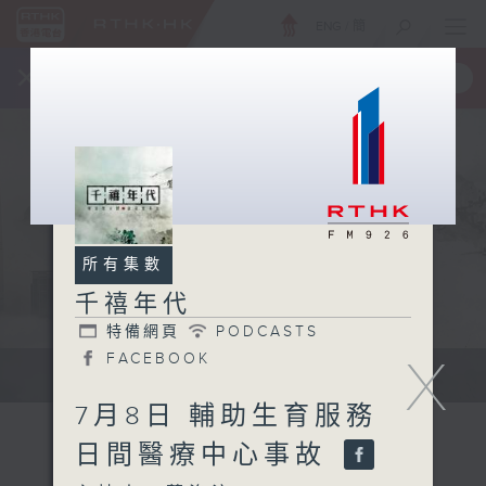
ENG
/
簡
×
全新 RTHK On The Go
取得
一手掌握 RTHK 電台、電視節目
所有集數
千禧年代
特備網頁
PODCASTS
X
FACEBOOK
有觀點、有理據的意見交流。
7月8日 輔助生育服務
日間醫療中心事故