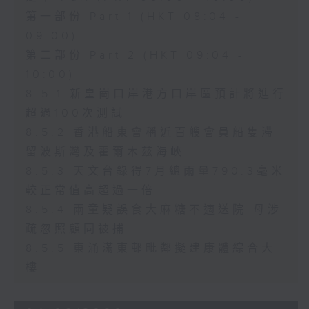
第一部份 Part 1 (HKT 08:04 -
09:00)
第二部份 Part 2 (HKT 09:04 -
10:00)
8.5.1 新皇崗口岸港方口岸區預計將進行
超過100次測試
8.5.2 香港船東會稱近百艘會員船隻滯
留波斯灣及霍爾木茲海峽
8.5.3 天文台錄得7月總雨量790.3毫米
較正常值高超過一倍
8.5.4 兩童疑誤食大麻糖不適送院 母涉
疏忽照顧同被捕
8.5.5 東涌滿東邨毗鄰擬建康體綜合大
樓