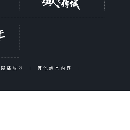
障礙播放器
|
其他語言內容
|