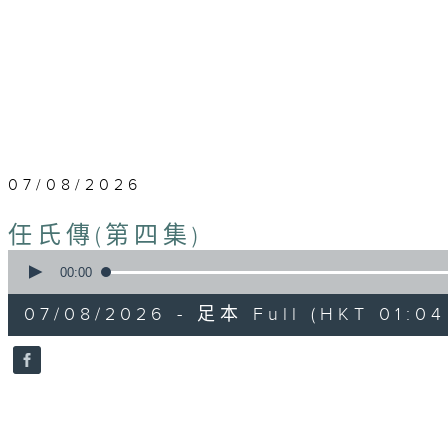
07/08/2026
任氏傳(第四集)
0
seconds
00:00
of
31
07/08/2026 - 足本 Full (HKT 01:04 
minutes,
0
seconds
Volume
90%