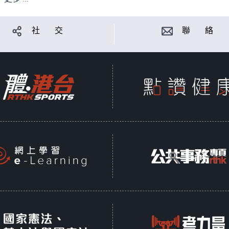
社 交
聯 絡