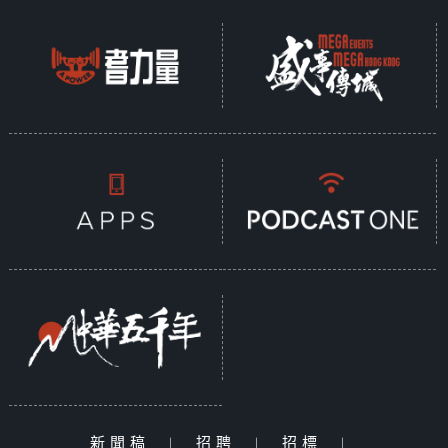
新聞稿
|
招聘
|
招標
|