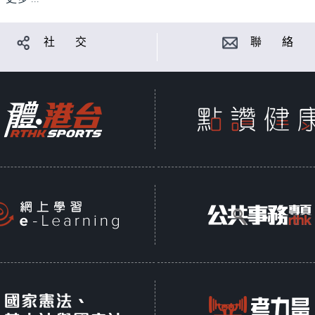
社 交
聯 絡