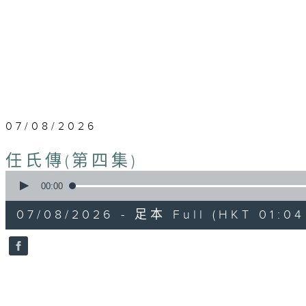
07/08/2026
任氏傳(第四集)
0
seconds
00:00
of
31
07/08/2026 - 足本 Full (HKT 01:04 
minutes,
0
seconds
Volume
90%