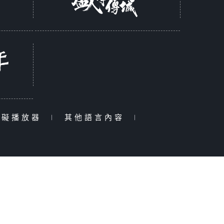
障礙播放器
|
其他語言內容
|