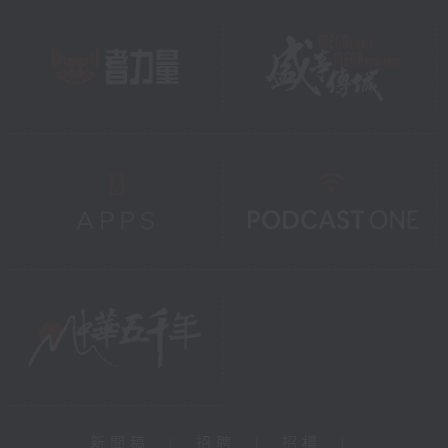
新聞稿
|
招聘
|
招標
|