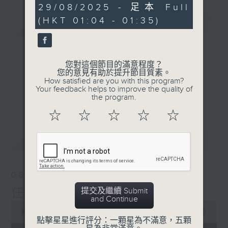
30
29/08/2025 - 足本 Full
minutes,
(HKT 01:04 - 01:35)
59
簡介
GIST
seconds
您對這個節目的滿意程度？
您的意見有助於提升節目質素。
How satisfied are you with this program?
Your feedback helps to improve the quality of
the program.
☆
☆
☆
☆
☆
最新
LATEST
08/08/2026
提交及繼續 Submit
任氏傳(第五集)大結局
and Continue
0
seconds
00:00
31:00
點擊星星進行評分：一顆星為不滿意，五顆
of