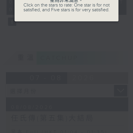
星為非常滿意。
31
08/08/2026 - 足本 Full (HKT
Click on the stars to rate: One star is for not
minutes,
01:04 - 01:35)
satisfied, and Five stars is for very satisfied.
0
seconds
重溫
CATCHUP
07 - 08
2026
08/08/2026
任氏傳(第五集)大結局
足本 Full (HKT 01:04 - 01:35)