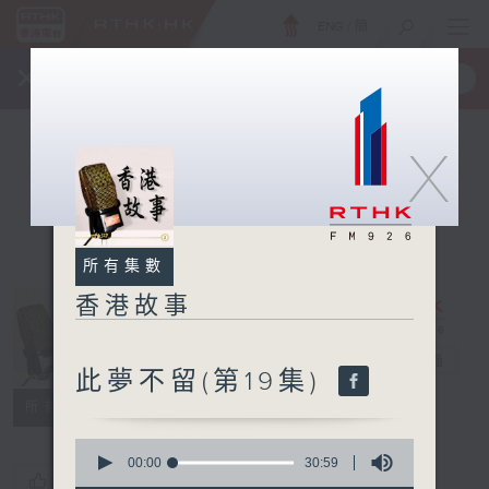
ENG
/
簡
×
全新 RTHK On The Go
取得
一手掌握 RTHK 電台、電視節目
X
所有集數
香港故事
香港故事
電台直播
此夢不留(第19集)
所有集數
0
seconds
00:00
30:59
您喜歡這個節目嗎?
of