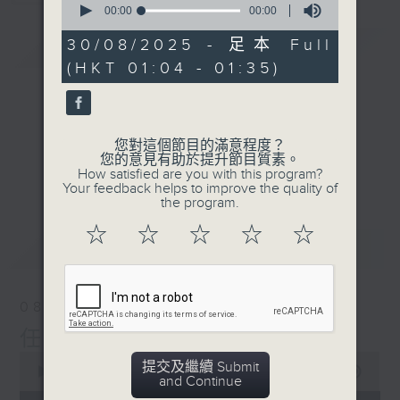
seconds
00:00
00:00
of
0
30/08/2025 - 足本 Full
簡介
GIST
seconds
(HKT 01:04 - 01:35)
您對這個節目的滿意程度？
您的意見有助於提升節目質素。
How satisfied are you with this program?
Your feedback helps to improve the quality of
the program.
☆
☆
☆
☆
☆
最新
LATEST
08/08/2026
任氏傳(第五集)大結局
0
提交及繼續 Submit
seconds
00:00
31:00
and Continue
of