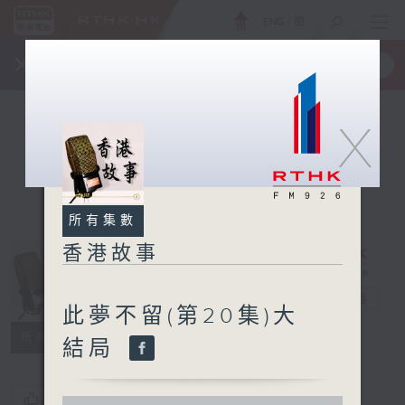
ENG
/
簡
×
全新 RTHK On The Go
取得
一手掌握 RTHK 電台、電視節目
X
所有集數
香港故事
香港故事
電台直播
此夢不留(第20集)大
所有集數
結局
您喜歡這個節目嗎?
0