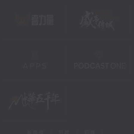
新聞稿
|
招聘
|
招標
|