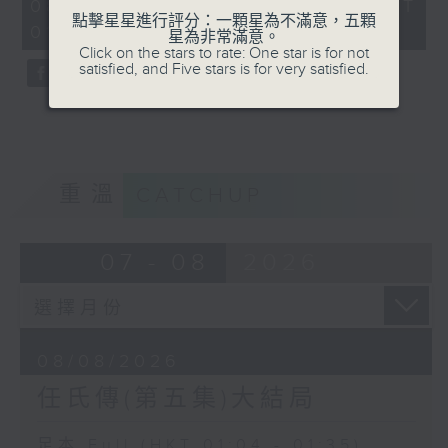
31
08/08/2026 - 足本 Full (HKT
minutes,
點擊星星進行評分：一顆星為不滿意，五顆
01:04 - 01:35)
0
星為非常滿意。
seconds
Click on the stars to rate: One star is for not
satisfied, and Five stars is for very satisfied.
重溫
CATCHUP
07 - 08
2026
08/08/2026
任氏傳(第五集)大結局
足本 Full (HKT 01:04 - 01:35)