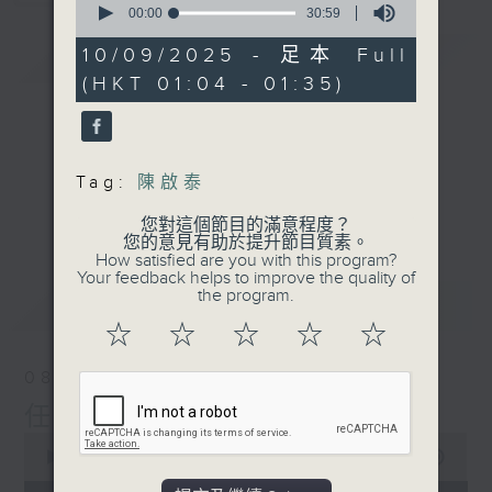
seconds
00:00
30:59
of
30
10/09/2025 - 足本 Full
簡介
GIST
minutes,
(HKT 01:04 - 01:35)
59
seconds
Tag:
陳啟泰
您對這個節目的滿意程度？
您的意見有助於提升節目質素。
How satisfied are you with this program?
Your feedback helps to improve the quality of
the program.
最新
LATEST
☆
☆
☆
☆
☆
08/08/2026
任氏傳(第五集)大結局
0
seconds
00:00
31:00
of