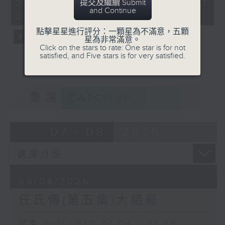
31
提交及繼續 Submit
08/08/2026 - 足本 Full (HKT
minutes,
and Continue
01:04 - 01:35)
0
seconds
點擊星星進行評分：一顆星為不滿意，五顆
星為非常滿意。
Click on the stars to rate: One star is for not
satisfied, and Five stars is for very satisfied.
重溫
CATCHUP
07 - 08
2026
08/08/2026
任氏傳(第五集)大結局
足本 Full (HKT 01:04 - 01:35)