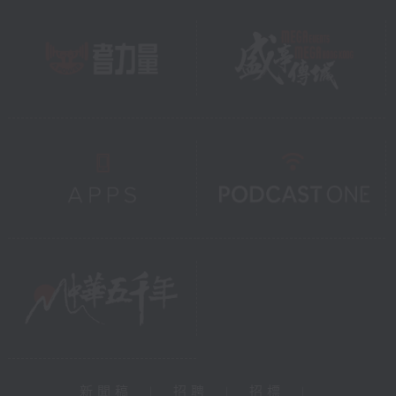
新聞稿
|
招聘
|
招標
|