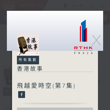
ENG
/
簡
×
全新 RTHK On The Go
取得
一手掌握 RTHK 電台、電視節目
X
所有集數
香港故事
香港故事
電台直播
飛越愛時空(第7集)
所有集數
您喜歡這個節目嗎?
0