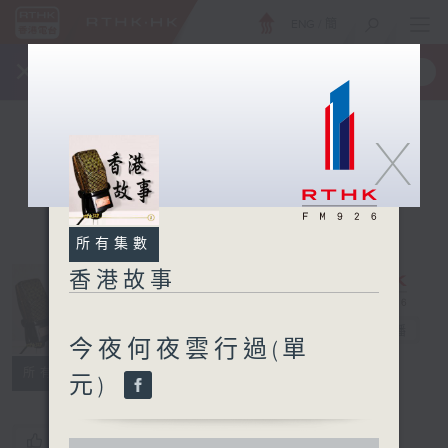
ENG
/
簡
×
全新 RTHK On The Go
取得
一手掌握 RTHK 電台、電視節目
X
所有集數
香港故事
香港故事
電台直播
今夜何夜雲行過(單
所有集數
元)
您喜歡這個節目嗎?
0