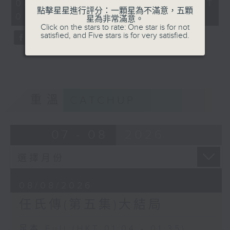
31
08/08/2026 - 足本 Full (HKT
minutes,
點擊星星進行評分：一顆星為不滿意，五顆
01:04 - 01:35)
0
星為非常滿意。
seconds
Click on the stars to rate: One star is for not
satisfied, and Five stars is for very satisfied.
重溫
CATCHUP
07 - 08
2026
08/08/2026
任氏傳(第五集)大結局
足本 Full (HKT 01:04 - 01:35)