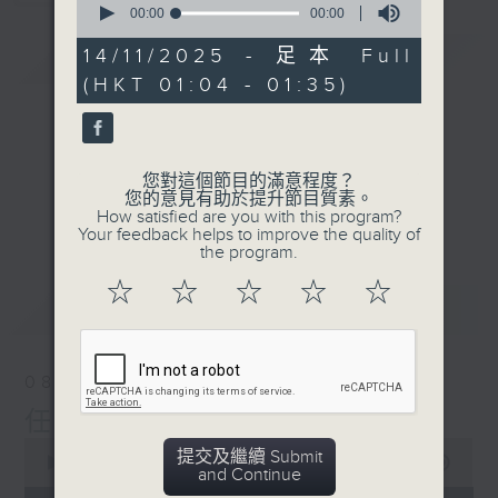
seconds
00:00
00:00
of
0
14/11/2025 - 足本 Full
簡介
GIST
seconds
(HKT 01:04 - 01:35)
您對這個節目的滿意程度？
您的意見有助於提升節目質素。
How satisfied are you with this program?
Your feedback helps to improve the quality of
the program.
☆
☆
☆
☆
☆
最新
LATEST
08/08/2026
任氏傳(第五集)大結局
0
提交及繼續 Submit
seconds
00:00
31:00
and Continue
of