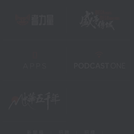
新聞稿
|
招聘
|
招標
|