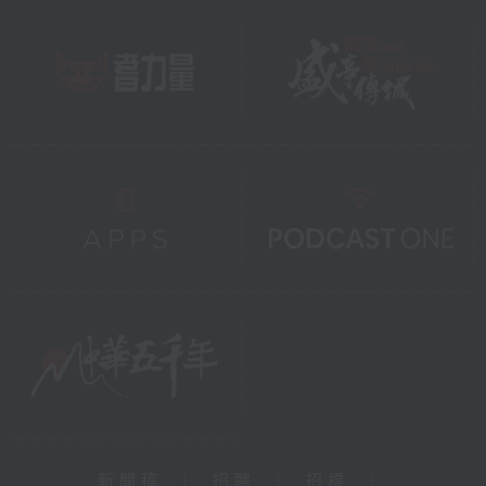
新聞稿
|
招聘
|
招標
|