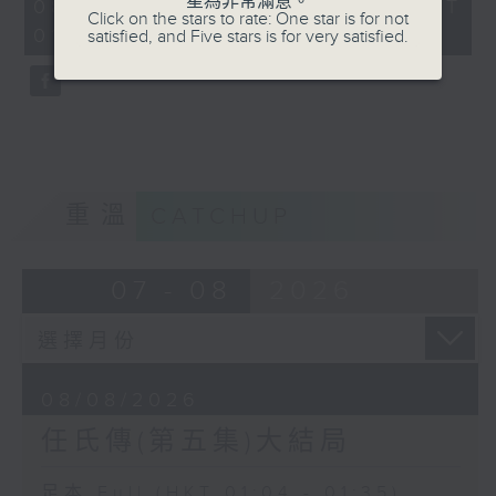
星為非常滿意。
31
08/08/2026 - 足本 Full (HKT
Click on the stars to rate: One star is for not
minutes,
01:04 - 01:35)
satisfied, and Five stars is for very satisfied.
0
seconds
重溫
CATCHUP
07 - 08
2026
08/08/2026
任氏傳(第五集)大結局
足本 Full (HKT 01:04 - 01:35)