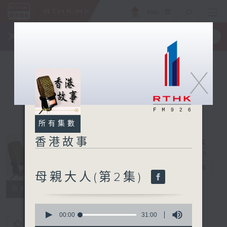
ENG
/
簡
×
全新 RTHK On The Go
取得
一手掌握 RTHK 電台、電視節目
X
所有集數
香港故事
香港故事
電台直播
母親大人(第2集)
所有集數
0
seconds
00:00
31:00
您喜歡這個節目嗎?
of