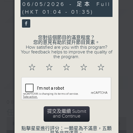
31
06/05/2026 - 足本 Full
minutes,
(HKT 01:04 - 01:35)
0
簡介
GIST
seconds
您對這個節目的滿意程度？
您的意見有助於提升節目質素。
How satisfied are you with this program?
Your feedback helps to improve the quality of
the program.
☆
☆
☆
☆
☆
最新
LATEST
08/08/2026
提交及繼續 Submit
任氏傳(第五集)大結局
and Continue
0
seconds
00:00
31:00
點擊星星進行評分：一顆星為不滿意，五顆
of