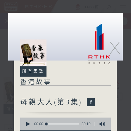
ENG
/
簡
×
全新 RTHK On The Go
取得
一手掌握 RTHK 電台、電視節目
X
所有集數
香港故事
香港故事
電台直播
母親大人(第3集)
所有集數
0
seconds
00:00
30:10
您喜歡這個節目嗎?
of