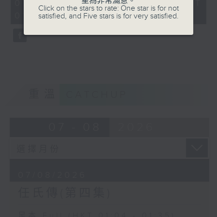
星為非常滿意。
31
07/08/2026 - 足本 Full (HKT
Click on the stars to rate: One star is for not
minutes,
01:04 - 01:35)
satisfied, and Five stars is for very satisfied.
0
seconds
重溫
CATCHUP
07 - 08
2026
07/08/2026
任氏傳(第四集)
足本 Full (HKT 01:04 - 01:35)