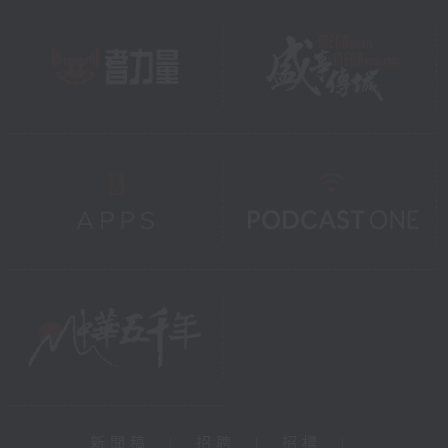
新聞稿
|
招聘
|
招標
|