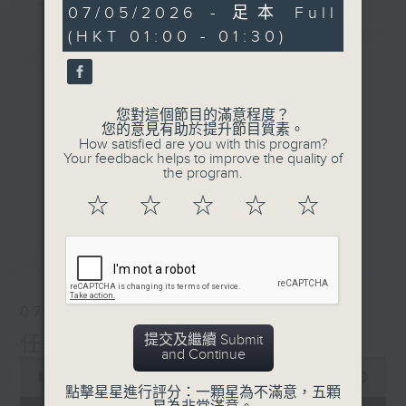
30
07/05/2026 - 足本 Full
minutes,
(HKT 01:00 - 01:30)
10
簡介
GIST
seconds
您對這個節目的滿意程度？
您的意見有助於提升節目質素。
How satisfied are you with this program?
Your feedback helps to improve the quality of
the program.
☆
☆
☆
☆
☆
最新
LATEST
07/08/2026
提交及繼續 Submit
任氏傳(第四集)
and Continue
0
seconds
00:00
31:00
點擊星星進行評分：一顆星為不滿意，五顆
of