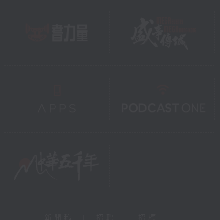
新聞稿
|
招聘
|
招標
|