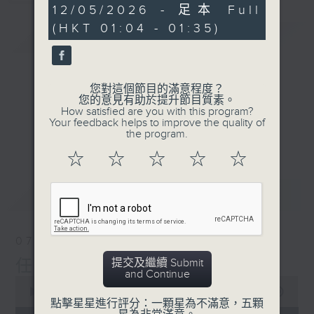
30
12/05/2026 - 足本 Full
minutes,
(HKT 01:04 - 01:35)
59
簡介
GIST
seconds
您對這個節目的滿意程度？
您的意見有助於提升節目質素。
How satisfied are you with this program?
Your feedback helps to improve the quality of
the program.
☆
☆
☆
☆
☆
最新
LATEST
07/08/2026
提交及繼續 Submit
任氏傳(第四集)
and Continue
0
seconds
00:00
31:00
點擊星星進行評分：一顆星為不滿意，五顆
of