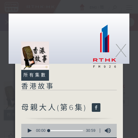
ENG
/
簡
×
全新 RTHK On The Go
取得
一手掌握 RTHK 電台、電視節目
X
所有集數
香港故事
香港故事
電台直播
母親大人(第6集)
所有集數
0
seconds
00:00
30:59
您喜歡這個節目嗎?
of