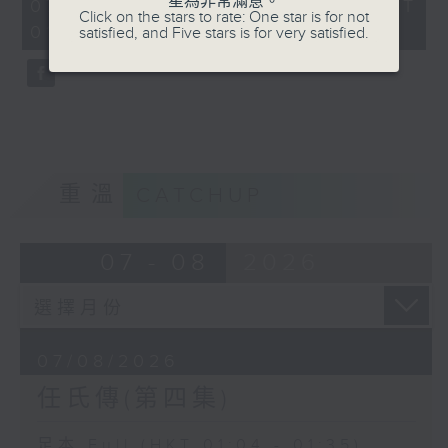
星為非常滿意。
31
07/08/2026 - 足本 Full (HKT
Click on the stars to rate: One star is for not
minutes,
01:04 - 01:35)
satisfied, and Five stars is for very satisfied.
0
seconds
重溫
CATCHUP
07 - 08
2026
07/08/2026
任氏傳(第四集)
足本 Full (HKT 01:04 - 01:35)