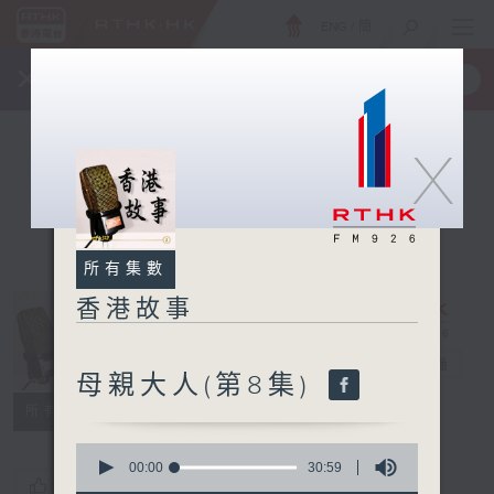
ENG
/
簡
×
全新 RTHK On The Go
取得
一手掌握 RTHK 電台、電視節目
X
所有集數
香港故事
香港故事
電台直播
母親大人(第8集)
所有集數
0
seconds
00:00
30:59
您喜歡這個節目嗎?
of