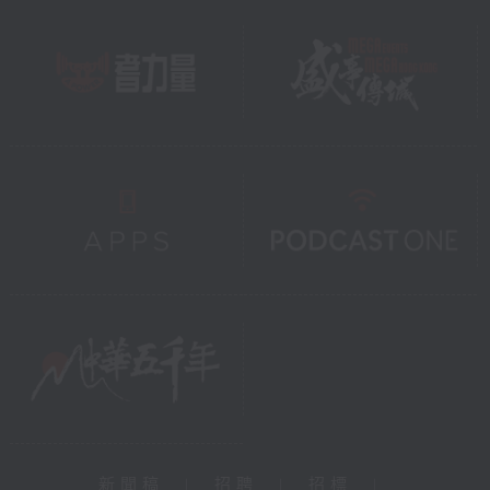
新聞稿
|
招聘
|
招標
|