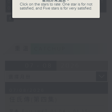
星為非常滿意。
31
07/08/2026 - 足本 Full (HKT
Click on the stars to rate: One star is for not
minutes,
01:04 - 01:35)
satisfied, and Five stars is for very satisfied.
0
seconds
重溫
CATCHUP
07 - 08
2026
07/08/2026
任氏傳(第四集)
足本 Full (HKT 01:04 - 01:35)