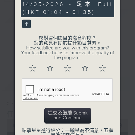
30
14/05/2026 - 足本 Full
minutes,
(HKT 01:04 - 01:35)
59
簡介
GIST
seconds
您對這個節目的滿意程度？
您的意見有助於提升節目質素。
How satisfied are you with this program?
Your feedback helps to improve the quality of
the program.
☆
☆
☆
☆
☆
最新
LATEST
07/08/2026
提交及繼續 Submit
任氏傳(第四集)
and Continue
0
seconds
00:00
31:00
點擊星星進行評分：一顆星為不滿意，五顆
of