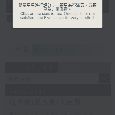
31
08/08/2026 - 足本 Full (HKT
minutes,
點擊星星進行評分：一顆星為不滿意，五顆
01:04 - 01:35)
0
星為非常滿意。
seconds
Click on the stars to rate: One star is for not
satisfied, and Five stars is for very satisfied.
重溫
CATCHUP
07 - 08
2026
08/08/2026
任氏傳(第五集)大結局
足本 Full (HKT 01:04 - 01:35)