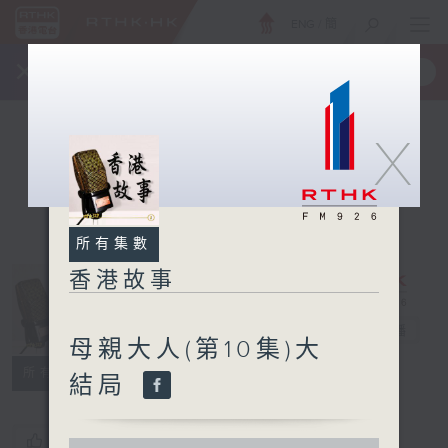
ENG
/
簡
×
全新 RTHK On The Go
取得
一手掌握 RTHK 電台、電視節目
X
所有集數
香港故事
香港故事
電台直播
母親大人(第10集)大
所有集數
結局
您喜歡這個節目嗎?
0