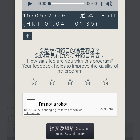
seconds
00:00
00:00
of
0
16/05/2026 - 足本 Full
簡介
GIST
seconds
(HKT 01:04 - 01:35)
您對這個節目的滿意程度？
您的意見有助於提升節目質素。
How satisfied are you with this program?
Your feedback helps to improve the quality of
the program.
☆
☆
☆
☆
☆
最新
LATEST
08/08/2026
任氏傳(第五集)大結局
0
提交及繼續 Submit
seconds
00:00
31:00
and Continue
of