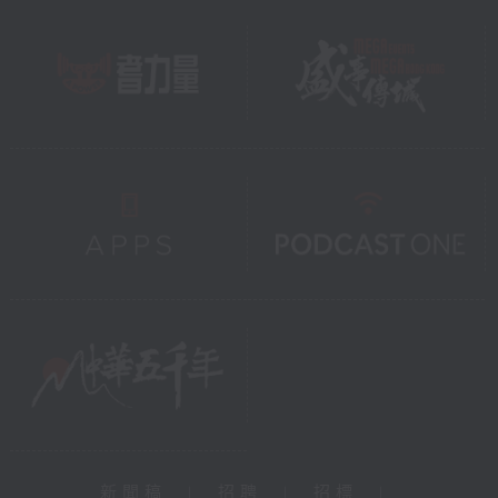
新聞稿
|
招聘
|
招標
|