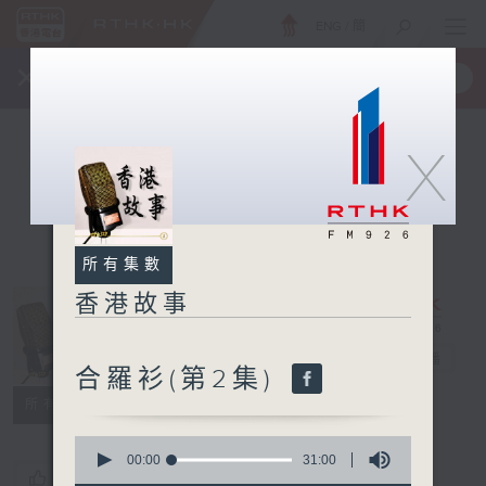
ENG
/
簡
×
全新 RTHK On The Go
取得
一手掌握 RTHK 電台、電視節目
X
所有集數
香港故事
香港故事
電台直播
合羅衫(第2集)
所有集數
0
seconds
00:00
31:00
您喜歡這個節目嗎?
of