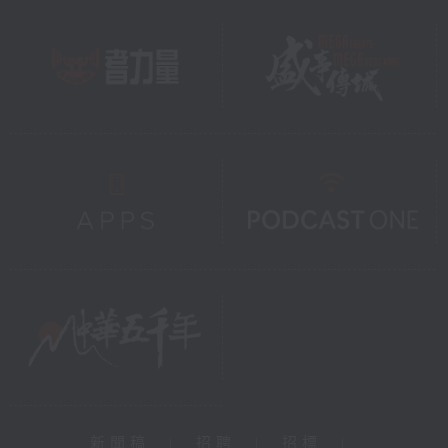
新聞稿
|
招聘
|
招標
|