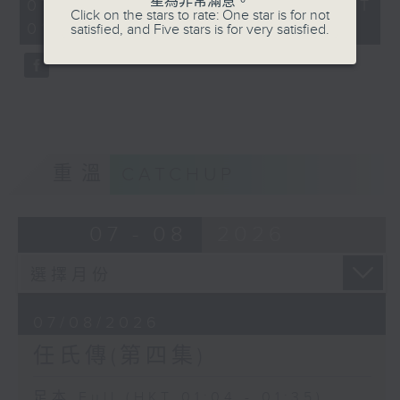
星為非常滿意。
31
07/08/2026 - 足本 Full (HKT
Click on the stars to rate: One star is for not
minutes,
01:04 - 01:35)
satisfied, and Five stars is for very satisfied.
0
seconds
重溫
CATCHUP
07 - 08
2026
07/08/2026
任氏傳(第四集)
足本 Full (HKT 01:04 - 01:35)