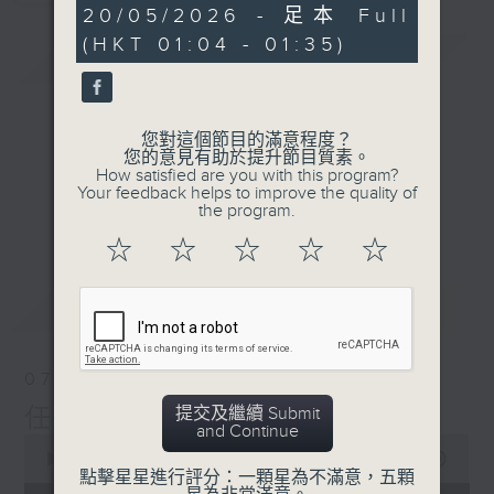
31
20/05/2026 - 足本 Full
minutes,
(HKT 01:04 - 01:35)
0
簡介
GIST
seconds
您對這個節目的滿意程度？
您的意見有助於提升節目質素。
How satisfied are you with this program?
Your feedback helps to improve the quality of
the program.
☆
☆
☆
☆
☆
最新
LATEST
07/08/2026
提交及繼續 Submit
任氏傳(第四集)
and Continue
0
seconds
00:00
31:00
點擊星星進行評分：一顆星為不滿意，五顆
of