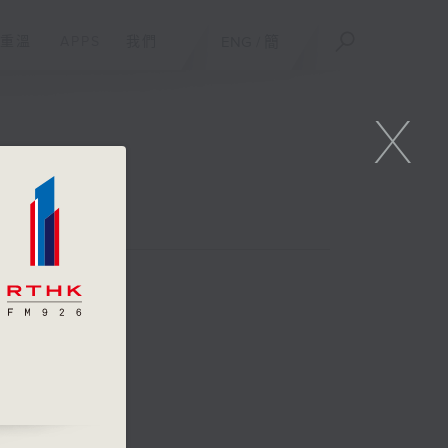
重溫
APPS
我們
ENG
/
簡
X