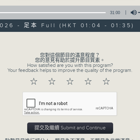
31:00
026 - 足本 Full (HKT 01:04 - 01:35)
Volume
您對這個節目的滿意程度？
07/08/2026
您的意見有助於提升節目質素。
How satisfied are you with this program?
Your feedback helps to improve the quality of the program.
任氏傳(第四集)
☆
☆
☆
☆
☆
0
seconds
00:00
of
31
07/08/2026 - 足本 Full (HKT 01:04 
minutes,
0
seconds
Volume
90%
提交及繼續 Submit and Continue