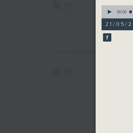
簡介
0
seconds
00:00
GIST
of
31
21/05/2
minutes,
0
seconds
90%
最新
LATEST