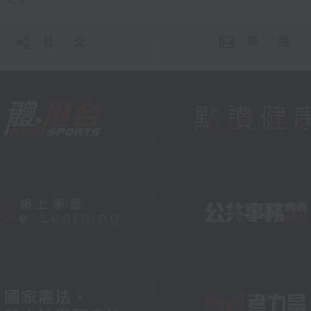
社 交
聯 絡