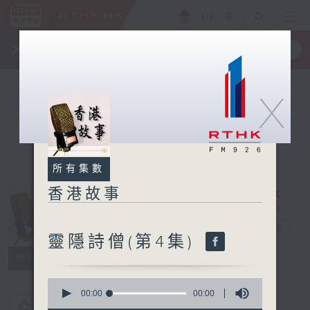
ENG
/
簡
×
全新 RTHK On The Go
取得
一手掌握 RTHK 電台、電視節目
X
所有集數
香港故事
香港故事
電台直播
靈隱詩僧(第4集)
所有集數
0
seconds
00:00
00:00
您喜歡這個節目嗎?
of