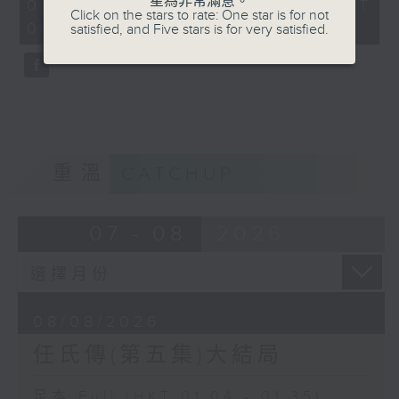
星為非常滿意。
31
08/08/2026 - 足本 Full (HKT
Click on the stars to rate: One star is for not
minutes,
01:04 - 01:35)
satisfied, and Five stars is for very satisfied.
0
seconds
重溫
CATCHUP
07 - 08
2026
08/08/2026
任氏傳(第五集)大結局
足本 Full (HKT 01:04 - 01:35)