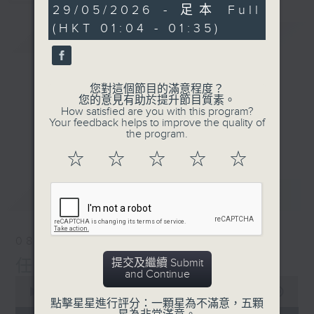
0
29/05/2026 - 足本 Full
seconds
(HKT 01:04 - 01:35)
簡介
GIST
您對這個節目的滿意程度？
您的意見有助於提升節目質素。
How satisfied are you with this program?
Your feedback helps to improve the quality of
the program.
☆
☆
☆
☆
☆
最新
LATEST
08/08/2026
提交及繼續 Submit
任氏傳(第五集)大結局
and Continue
0
seconds
00:00
31:00
點擊星星進行評分：一顆星為不滿意，五顆
of