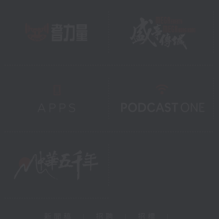
新聞稿
|
招聘
|
招標
|