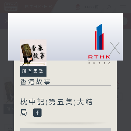
ENG
/
簡
×
全新 RTHK On The Go
取得
一手掌握 RTHK 電台、電視節目
X
所有集數
香港故事
香港故事
電台直播
枕中記(第五集)大結
所有集數
局
您喜歡這個節目嗎?
0