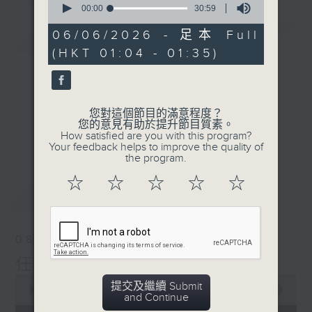
seconds
00:00
30:59
of
30
06/06/2026 - 足本 Full
簡介
GIST
minutes,
(HKT 01:04 - 01:35)
59
seconds
您對這個節目的滿意程度？
您的意見有助於提升節目質素。
How satisfied are you with this program?
Your feedback helps to improve the quality of
the program.
☆
☆
☆
☆
☆
最新
LATEST
08/08/2026
任氏傳(第五集)大結局
0
提交及繼續 Submit
seconds
00:00
31:00
and Continue
of