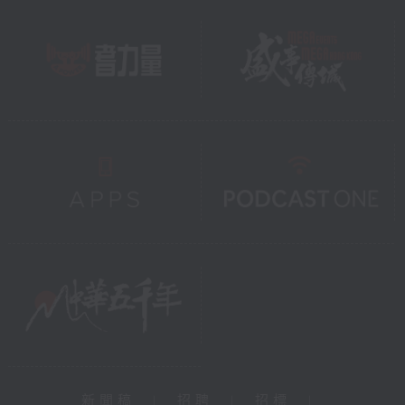
新聞稿
|
招聘
|
招標
|