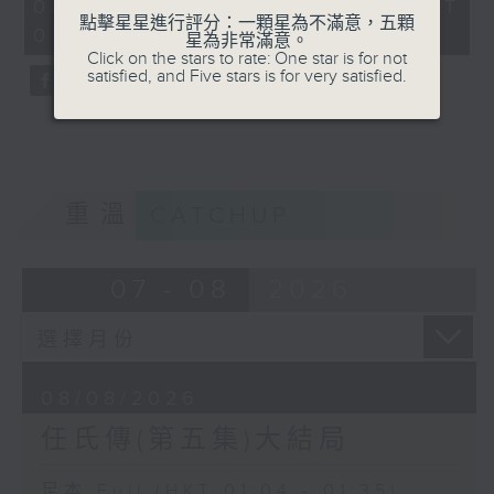
31
08/08/2026 - 足本 Full (HKT
minutes,
點擊星星進行評分：一顆星為不滿意，五顆
01:04 - 01:35)
0
星為非常滿意。
seconds
Click on the stars to rate: One star is for not
satisfied, and Five stars is for very satisfied.
重溫
CATCHUP
07 - 08
2026
08/08/2026
任氏傳(第五集)大結局
足本 Full (HKT 01:04 - 01:35)