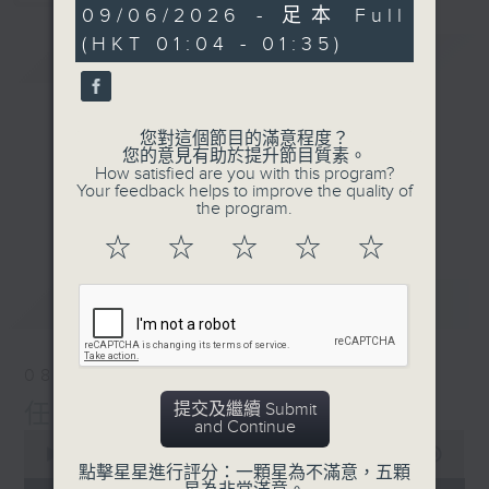
0
09/06/2026 - 足本 Full
seconds
(HKT 01:04 - 01:35)
簡介
GIST
您對這個節目的滿意程度？
您的意見有助於提升節目質素。
How satisfied are you with this program?
Your feedback helps to improve the quality of
the program.
☆
☆
☆
☆
☆
最新
LATEST
08/08/2026
提交及繼續 Submit
任氏傳(第五集)大結局
and Continue
0
seconds
00:00
31:00
點擊星星進行評分：一顆星為不滿意，五顆
of