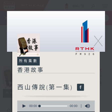
ENG
/
簡
×
全新 RTHK On The Go
取得
一手掌握 RTHK 電台、電視節目
X
所有集數
香港故事
香港故事
電台直播
西山傳說(第一集)
所有集數
0
seconds
00:00
00:00
您喜歡這個節目嗎?
of