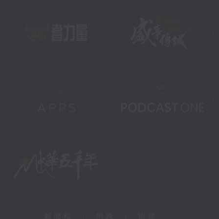
新聞稿
|
招聘
|
招標
|