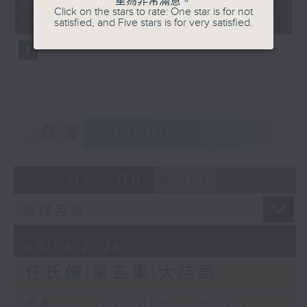
星為非常滿意。
31
08/08/2026 - 足本 Full (HKT
Click on the stars to rate: One star is for not
minutes,
01:04 - 01:35)
satisfied, and Five stars is for very satisfied.
0
seconds
重溫
CATCHUP
07 - 08
2026
08/08/2026
任氏傳(第五集)大結局
足本 Full (HKT 01:04 - 01:35)