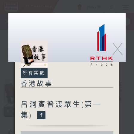
ENG
/
簡
×
全新 RTHK On The Go
取得
一手掌握 RTHK 電台、電視節目
X
所有集數
香港故事
香港故事
電台直播
呂洞賓普渡眾生(第一
所有集數
集)
您喜歡這個節目嗎?
0