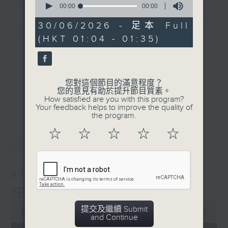
seconds
00:00
00:00
of
0
30/06/2026 - 足本 Full
簡介
GIST
seconds
(HKT 01:04 - 01:35)
您對這個節目的滿意程度？
您的意見有助於提升節目質素。
How satisfied are you with this program?
Your feedback helps to improve the quality of
the program.
☆
☆
☆
☆
☆
最新
LATEST
07/08/2026
任氏傳(第四集)
0
提交及繼續 Submit
seconds
00:00
31:00
and Continue
of