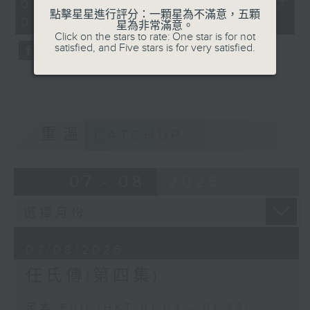
31
07/08/2026 - 足本 Full (HKT
minutes,
點擊星星進行評分：一顆星為不滿意，五顆
01:04 - 01:35)
0
星為非常滿意。
seconds
Click on the stars to rate: One star is for not
satisfied, and Five stars is for very satisfied.
重溫
CATCHUP
07 - 08
2026
07/08/2026
任氏傳(第四集)
足本 Full (HKT 01:04 - 01:35)