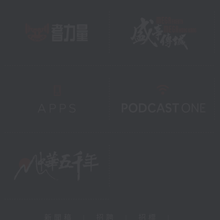
新聞稿
|
招聘
|
招標
|